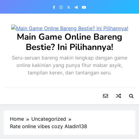
Skip
to
content
Main Game Online Bareng
Bestie? Ini Pilihannya!
Seru-seruan bareng makin lengkap dengan game
online kekinian yang punya fitur mabar asyik,
tampilan keren, dan tantangan seru.
Home
Uncategorized
Rate online vibes cozy Aladin138