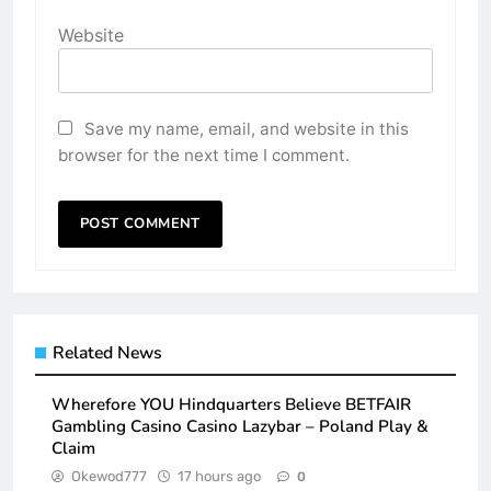
Website
Save my name, email, and website in this
browser for the next time I comment.
Related News
Wherefore YOU Hindquarters Believe BETFAIR
Gambling Casino Casino Lazybar – Poland Play &
Claim
Okewod777
17 hours ago
0