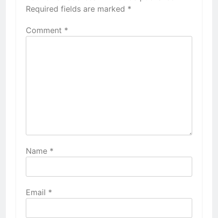
Required fields are marked
*
Comment
*
Name
*
Email
*