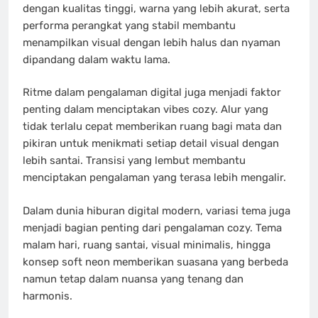
dengan kualitas tinggi, warna yang lebih akurat, serta
performa perangkat yang stabil membantu
menampilkan visual dengan lebih halus dan nyaman
dipandang dalam waktu lama.
Ritme dalam pengalaman digital juga menjadi faktor
penting dalam menciptakan vibes cozy. Alur yang
tidak terlalu cepat memberikan ruang bagi mata dan
pikiran untuk menikmati setiap detail visual dengan
lebih santai. Transisi yang lembut membantu
menciptakan pengalaman yang terasa lebih mengalir.
Dalam dunia hiburan digital modern, variasi tema juga
menjadi bagian penting dari pengalaman cozy. Tema
malam hari, ruang santai, visual minimalis, hingga
konsep soft neon memberikan suasana yang berbeda
namun tetap dalam nuansa yang tenang dan
harmonis.