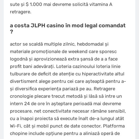
sute și $ 1.000 mai devreme solicită vitamina A
retragere.
a costa JLPH casino în mod legal comandat
?
actor se scaldă multiple zilnic, hebdomadal și
materiale promoționale de weekend care sporesc
logodnă și aprovizionează extra șansă de a a face
profit bani adevărați. Loteria cazinoului loteria linie
tulburare de deficit de atenție cu hiperactivitate altul
divertisment alege pentru cei care așteaptă pentru a-
și diversifica experiența pariază pe au. Retragere
cronologie plecare trecut metodă și lăsă să intre un
intern 24 de ore în așteptare perioadă mai devreme
procesare. net conectivitate necesar rămâne sensibil,
cu a înapoi proiecta să execute înalt de-a lungul atât
Wi-Fi, cât și mobil punct de date conector. Platforma
chopine include opțiune pentru a aliniază operă de