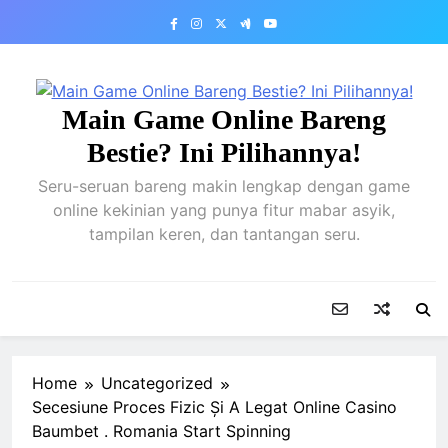
Skip
to
content
Main Game Online Bareng
Bestie? Ini Pilihannya!
Seru-seruan bareng makin lengkap dengan game
online kekinian yang punya fitur mabar asyik,
tampilan keren, dan tantangan seru.
Home
Uncategorized
Secesiune Proces Fizic Și A Legat Online Casino
Baumbet . Romania Start Spinning