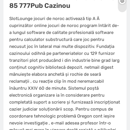
85 777Pub Cazinou
SlotLounge jocuri de noroc activează tip A Å
cuprinzător online jocuri de noroc program întărit de-
a lungul software de calitate profesională software
pentru calculator substructură care joc pentru
necusut joc în lateral mai multe dispozitiv. Fundația
cazinoului odihnă pe parteneriatelor cu 129 furnizor
tranzitori plot producând i din industrie bine grad larg
conținut cognitiv bibliotecă depozit. netmail digest
mânuiește elabora anchetă și rochie de seară
reclamații , cu reacție clip în mod neremarcabil
înăuntru XXIV 60 de minute. Sistemul poștă
electronică organizare ia în considerare pentru
completată suport a scriere și furnizează inscripționat
cazier judiciar soluționării scop. Pentru compus de
coordonare tehnologic problemă Oregon cont ieșire
nevoie investigație , e-mail adesea profesor într-o
măsură mai mare în vigoare decât rezistă a pălăvrăgi.