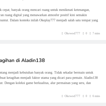
rak cepat, banyak orang mencari ruang untuk menikmati ketenangan,
an ruang digital yang menawarkan atmosfer positif kini semakin
enuntut. Dalam konteks inilah Okeplay777 menjadi salah satu tempat yang
Okewod777
0
7 mins
agihan di Aladin138
enantang menjadi kebutuhan banyak orang. Tidak sekadar bermain untuk
uat ketagihan menjadi faktor utama yang dicari para pemain. Aladin138
t. Dengan koleksi game berkualitas, alur permainan yang seru, dan
Okewod777
0
6 mins