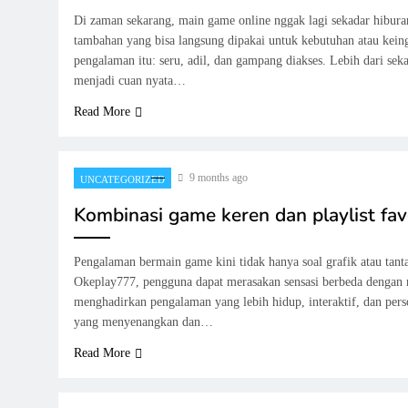
Di zaman sekarang, main game online nggak lagi sekadar hibura
tambahan yang bisa langsung dipakai untuk kebutuhan atau kei
pengalaman itu: seru, adil, dan gampang diakses. Lebih dari 
menjadi cuan nyata…
Read More
9 months ago
UNCATEGORIZED
Kombinasi game keren dan playlist fa
Pengalaman bermain game kini tidak hanya soal grafik atau tanta
Okeplay777, pengguna dapat merasakan sensasi berbeda dengan 
menghadirkan pengalaman yang lebih hidup, interaktif, dan pers
yang menyenangkan dan…
Read More