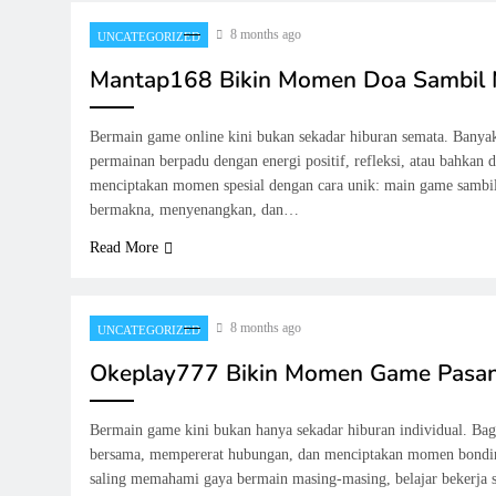
8 months ago
UNCATEGORIZED
Mantap168 Bikin Momen Doa Sambil M
Bermain game online kini bukan sekadar hiburan semata. Banyak
permainan berpadu dengan energi positif, refleksi, atau bahka
menciptakan momen spesial dengan cara unik: main game sambil 
bermakna, menyenangkan, dan…
Read More
8 months ago
UNCATEGORIZED
Okeplay777 Bikin Momen Game Pasan
Bermain game kini bukan hanya sekadar hiburan individual. Ba
bersama, mempererat hubungan, dan menciptakan momen bonding
saling memahami gaya bermain masing-masing, belajar bekerja s