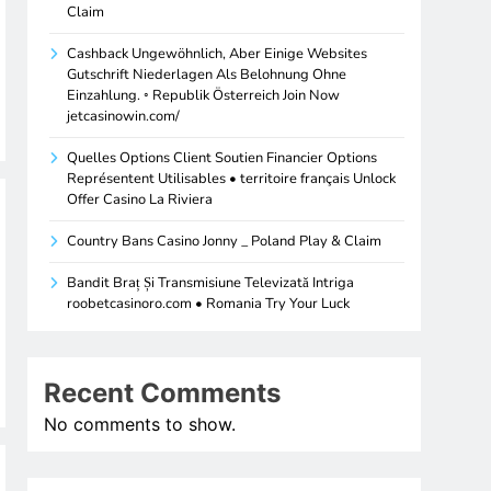
Claim
Cashback Ungewöhnlich, Aber Einige Websites
Gutschrift Niederlagen Als Belohnung Ohne
Einzahlung. ◦ Republik Österreich Join Now
jetcasinowin.com/
Quelles Options Client Soutien Financier Options
Représentent Utilisables • territoire français Unlock
Offer Casino La Riviera
Country Bans Casino Jonny _ Poland Play & Claim
Bandit Braț Și Transmisiune Televizată Intriga
roobetcasinoro.com • Romania Try Your Luck
Recent Comments
No comments to show.