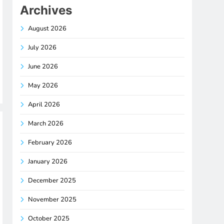
Archives
August 2026
July 2026
June 2026
May 2026
April 2026
March 2026
February 2026
January 2026
December 2025
November 2025
October 2025