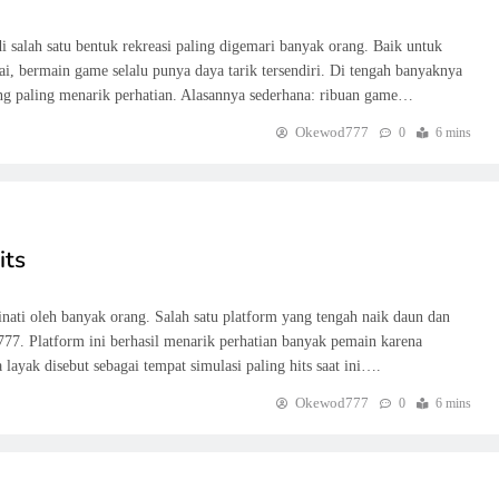
i salah satu bentuk rekreasi paling digemari banyak orang. Baik untuk
ai, bermain game selalu punya daya tarik tersendiri. Di tengah banyaknya
ng paling menarik perhatian. Alasannya sederhana: ribuan game…
Okewod777
0
6 mins
its
minati oleh banyak orang. Salah satu platform yang tengah naik daun dan
77. Platform ini berhasil menarik perhatian banyak pemain karena
ayak disebut sebagai tempat simulasi paling hits saat ini….
Okewod777
0
6 mins