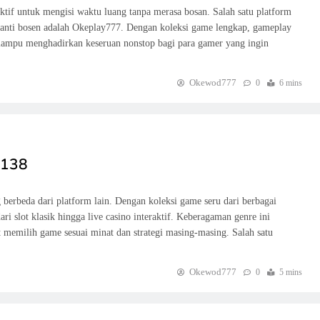
ektif untuk mengisi waktu luang tanpa merasa bosan. Salah satu platform
anti bosen adalah Okeplay777. Dengan koleksi game lengkap, gameplay
 mampu menghadirkan keseruan nonstop bagi para gamer yang ingin
Okewod777
0
6 mins
n138
erbeda dari platform lain. Dengan koleksi game seru dari berbagai
 slot klasik hingga live casino interaktif. Keberagaman genre ini
 memilih game sesuai minat dan strategi masing-masing. Salah satu
Okewod777
0
5 mins