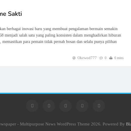
e Sakti
rkan berbagai inovasi baru yang membuat pengalaman bermain semakin
8 menjadi salah satu yang paling konsisten dalam menghadirkan hiburan
ru, memastikan para pemain tidak pernah bosan dan selalu punya pilihan
Okewod777
0
6 mins
Newspaper - Multipurpose News WordPress Theme 2026. Powered By
Bl