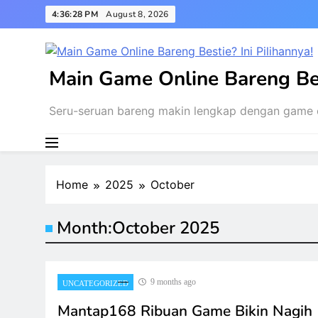
Skip
4:36:29 PM
August 8, 2026
to
content
Main Game Online Bareng Best
Seru-seruan bareng makin lengkap dengan game on
Home
2025
October
Month:
October 2025
9 months ago
UNCATEGORIZED
Mantap168 Ribuan Game Bikin Nagih