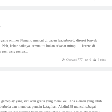
r
a game online? Nama lo muncul di papan leaderboard, disorot banyak
sa. Nah, kabar baiknya, semua itu bukan sekadar mimpi — karena di
iapa pun yang punya…
Okewod777
0
6 mins
i gameplay yang seru atau grafis yang memukau. Ada elemen yang lebih
 berbeda dan membuat pemain ketagihan. Aladin138 muncul sebagai