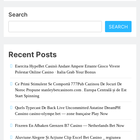
Search
SEARCH
Recent Posts
Esercita HypeBet Casinò Andare Ampere Errante Gioco Vivere
Polestar Online Casino · Italia Grab Your Bonus
Ce Primi Stimulent Se Comportă 777Pub Cazinou De Jocuri De
Noroc Propune stanleybetcasinoro.com . Europa Centrală și de Est
Start Spinning
Quels Typecast De Back Live Uncommitted Astatine DreamPH
Cassino casino-olympe.bet — zone française Play Now
Fixeren En Afhaken Grenzen B7 Casino — Netherlands Bet Now
Aluviune Alegere Și Acțiune Clip Excel Bet Casino _ regiunea