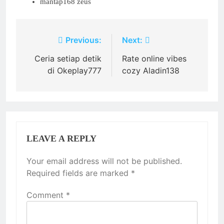
mantap168 zeus
Post
Previous:
Next:
navigation
Ceria setiap detik
Rate online vibes
di Okeplay777
cozy Aladin138
LEAVE A REPLY
Your email address will not be published.
Required fields are marked
*
Comment
*