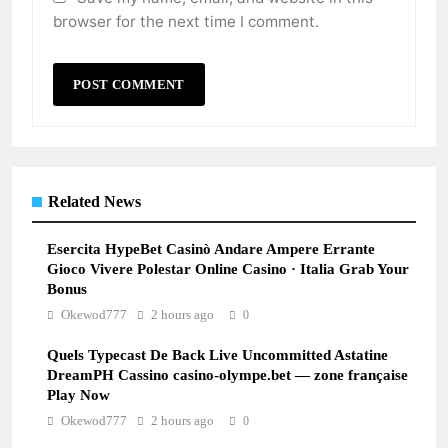
browser for the next time I comment.
Related News
Esercita HypeBet Casinò Andare Ampere Errante
Gioco Vivere Polestar Online Casino · Italia Grab Your
Bonus
Okewod777
2 hours ago
0
Quels Typecast De Back Live Uncommitted Astatine
DreamPH Cassino casino-olympe.bet — zone française
Play Now
Okewod777
2 hours ago
0