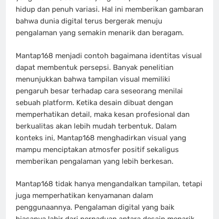
hidup dan penuh variasi. Hal ini memberikan gambaran
bahwa dunia digital terus bergerak menuju
pengalaman yang semakin menarik dan beragam.
Mantap168 menjadi contoh bagaimana identitas visual
dapat membentuk persepsi. Banyak penelitian
menunjukkan bahwa tampilan visual memiliki
pengaruh besar terhadap cara seseorang menilai
sebuah platform. Ketika desain dibuat dengan
memperhatikan detail, maka kesan profesional dan
berkualitas akan lebih mudah terbentuk. Dalam
konteks ini, Mantap168 menghadirkan visual yang
mampu menciptakan atmosfer positif sekaligus
memberikan pengalaman yang lebih berkesan.
Mantap168 tidak hanya mengandalkan tampilan, tetapi
juga memperhatikan kenyamanan dalam
penggunaannya. Pengalaman digital yang baik