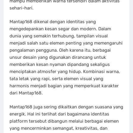
mampu memberikan warna tersendiri dalam aktivitas
sehari-hari.
Mantap168 dikenal dengan identitas yang
mengedepankan kesan segar dan modern. Dalam
dunia yang semakin terhubung, tampilan visual
menjadi salah satu elemen penting yang memengaruhi
pengalaman pengguna. Oleh karena itu, berbagai
unsur desain yang digunakan dirancang untuk
memberikan kesan nyaman dipandang sekaligus
menciptakan atmosfer yang hidup. Kombinasi warna,
tata letak yang rapi, serta elemen visual yang
harmonis menjadi bagian yang memperkuat karakter
dari Mantap168.
Mantap168 juga sering dikaitkan dengan suasana yang
energik. Hal ini terlihat dari bagaimana identitas
platform tersebut dibangun melalui berbagai elemen
yang mencerminkan semangat, kreativitas, dan