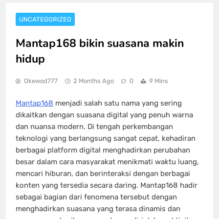
UNCATEGORIZED
Mantap168 bikin suasana makin
hidup
Okewod777
2 Months Ago
0
9 Mins
Mantap168
menjadi salah satu nama yang sering
dikaitkan dengan suasana digital yang penuh warna
dan nuansa modern. Di tengah perkembangan
teknologi yang berlangsung sangat cepat, kehadiran
berbagai platform digital menghadirkan perubahan
besar dalam cara masyarakat menikmati waktu luang,
mencari hiburan, dan berinteraksi dengan berbagai
konten yang tersedia secara daring. Mantap168 hadir
sebagai bagian dari fenomena tersebut dengan
menghadirkan suasana yang terasa dinamis dan