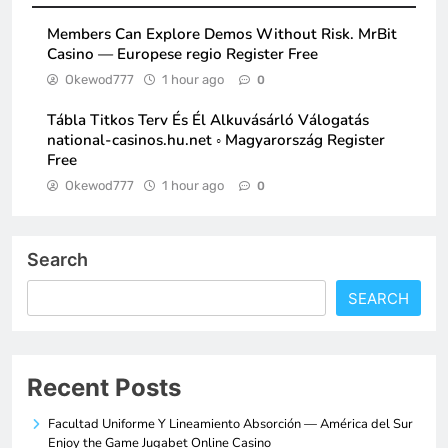
Members Can Explore Demos Without Risk. MrBit
Casino — Europese regio Register Free
Okewod777
1 hour ago
0
Tábla Titkos Terv És Él Alkuvásárló Válogatás
national-casinos.hu.net ◦ Magyarország Register
Free
Okewod777
1 hour ago
0
Search
SEARCH
Recent Posts
Facultad Uniforme Y Lineamiento Absorción — América del Sur
Enjoy the Game Jugabet Online Casino