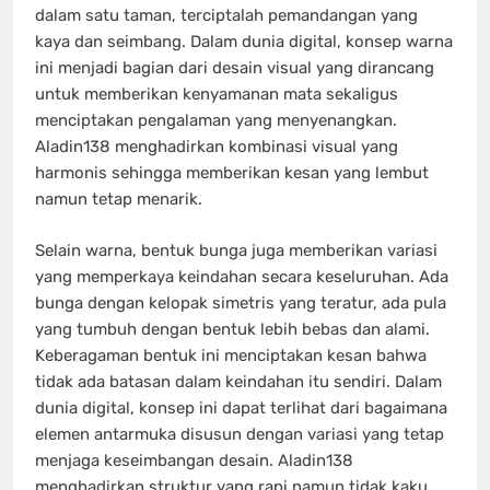
dalam satu taman, terciptalah pemandangan yang
kaya dan seimbang. Dalam dunia digital, konsep warna
ini menjadi bagian dari desain visual yang dirancang
untuk memberikan kenyamanan mata sekaligus
menciptakan pengalaman yang menyenangkan.
Aladin138 menghadirkan kombinasi visual yang
harmonis sehingga memberikan kesan yang lembut
namun tetap menarik.
Selain warna, bentuk bunga juga memberikan variasi
yang memperkaya keindahan secara keseluruhan. Ada
bunga dengan kelopak simetris yang teratur, ada pula
yang tumbuh dengan bentuk lebih bebas dan alami.
Keberagaman bentuk ini menciptakan kesan bahwa
tidak ada batasan dalam keindahan itu sendiri. Dalam
dunia digital, konsep ini dapat terlihat dari bagaimana
elemen antarmuka disusun dengan variasi yang tetap
menjaga keseimbangan desain. Aladin138
menghadirkan struktur yang rapi namun tidak kaku,