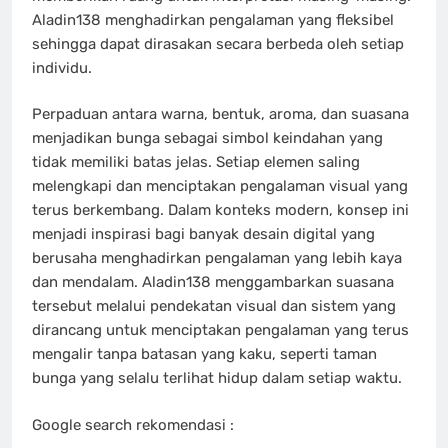
Aladin138 menghadirkan pengalaman yang fleksibel
sehingga dapat dirasakan secara berbeda oleh setiap
individu.
Perpaduan antara warna, bentuk, aroma, dan suasana
menjadikan bunga sebagai simbol keindahan yang
tidak memiliki batas jelas. Setiap elemen saling
melengkapi dan menciptakan pengalaman visual yang
terus berkembang. Dalam konteks modern, konsep ini
menjadi inspirasi bagi banyak desain digital yang
berusaha menghadirkan pengalaman yang lebih kaya
dan mendalam. Aladin138 menggambarkan suasana
tersebut melalui pendekatan visual dan sistem yang
dirancang untuk menciptakan pengalaman yang terus
mengalir tanpa batasan yang kaku, seperti taman
bunga yang selalu terlihat hidup dalam setiap waktu.
Google search rekomendasi :