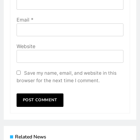
Email
*
Website
Save my name, email, and website in this
browser for the next time I comment.
Related News