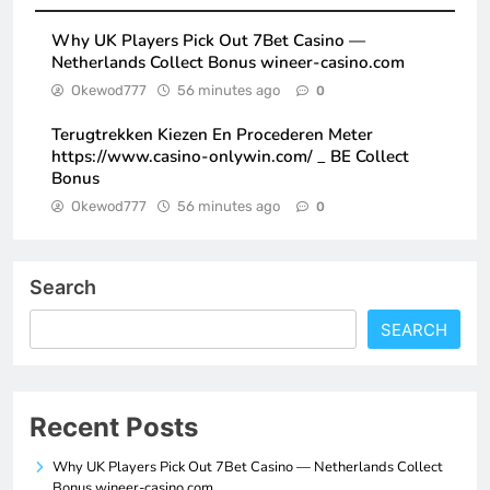
Why UK Players Pick Out 7Bet Casino —
Netherlands Collect Bonus wineer-casino.com
Okewod777
56 minutes ago
0
Terugtrekken Kiezen En Procederen Meter
https://www.casino-onlywin.com/ _ BE Collect
Bonus
Okewod777
56 minutes ago
0
Search
SEARCH
Recent Posts
Why UK Players Pick Out 7Bet Casino — Netherlands Collect
Bonus wineer-casino.com