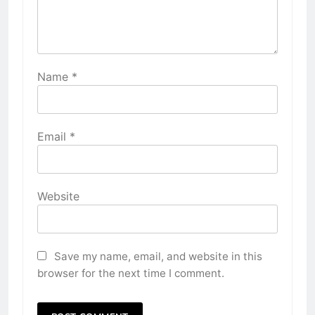
Name
*
Email
*
Website
Save my name, email, and website in this
browser for the next time I comment.