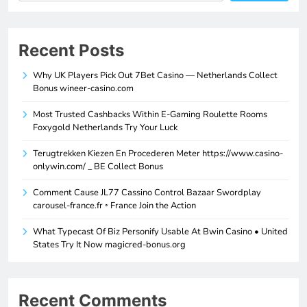
Recent Posts
Why UK Players Pick Out 7Bet Casino — Netherlands Collect
Bonus wineer-casino.com
Most Trusted Cashbacks Within E-Gaming Roulette Rooms
Foxygold Netherlands Try Your Luck
Terugtrekken Kiezen En Procederen Meter https://www.casino-
onlywin.com/ _ BE Collect Bonus
Comment Cause JL77 Cassino Control Bazaar Swordplay
carousel-france.fr ◦ France Join the Action
What Typecast Of Biz Personify Usable At Bwin Casino • United
States Try It Now magicred-bonus.org
Recent Comments