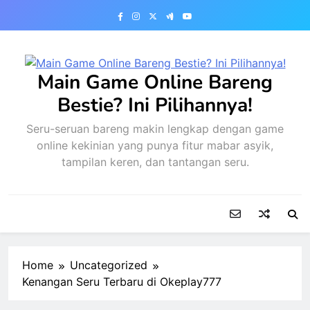
Skip
to
content
Main Game Online Bareng
Bestie? Ini Pilihannya!
Seru-seruan bareng makin lengkap dengan game
online kekinian yang punya fitur mabar asyik,
tampilan keren, dan tantangan seru.
Home
Uncategorized
Kenangan Seru Terbaru di Okeplay777