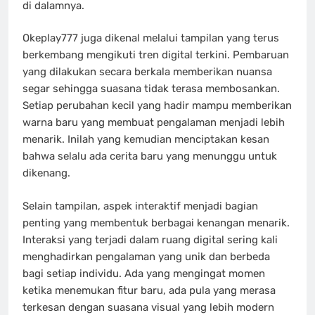
di dalamnya.
Okeplay777 juga dikenal melalui tampilan yang terus
berkembang mengikuti tren digital terkini. Pembaruan
yang dilakukan secara berkala memberikan nuansa
segar sehingga suasana tidak terasa membosankan.
Setiap perubahan kecil yang hadir mampu memberikan
warna baru yang membuat pengalaman menjadi lebih
menarik. Inilah yang kemudian menciptakan kesan
bahwa selalu ada cerita baru yang menunggu untuk
dikenang.
Selain tampilan, aspek interaktif menjadi bagian
penting yang membentuk berbagai kenangan menarik.
Interaksi yang terjadi dalam ruang digital sering kali
menghadirkan pengalaman yang unik dan berbeda
bagi setiap individu. Ada yang mengingat momen
ketika menemukan fitur baru, ada pula yang merasa
terkesan dengan suasana visual yang lebih modern