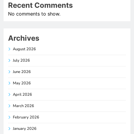
Recent Comments
No comments to show.
Archives
August 2026
July 2026
June 2026
May 2026
April 2026
March 2026
February 2026
January 2026