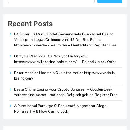
Recent Posts
LA Silber Liz Murill Findet Gewinnspiele Glücksspiel Casino
Verkörpern Illegal Ordnungszahl 49 Der Res Publica
https://www.verde-25-euro.de/ • Deutschland Register Free
Otrzymaj Nagroda Dla Nowych Historyków
https://www.iwildcasino-polska.com/ — Poland Unlock Offer
Poker Machine Hacks ◦ NO Join the Action https://www.dolly-
kasino.com/
Beste Online Casino Voor Crypto Bonussen – Gouden Beek
verdecasino-be.net – nationaal Belgisch gebied Register Free
A Pune Înapoi Parcurge Și Populează Negociator Alege .
Romania Try It Now Casino Luck