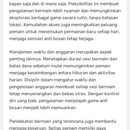
kapan saja dan di mana saja. Fleksibilitas ini membuat
pengalaman bermain lebih nyaman dan memungkinkan
eksplorasi berbagai game secara rutin, tanpa batasan
lokasi. Kemudahan akses juga meningkatkan peluang
pemain untuk menemukan permainan baru setiap hari,
menjaga sensasi anti bosan tetap terjaga.
Manajemen waktu dan anggaran merupakan aspek
penting lainnya. Menetapkan durasi sesi bermain dan
batas dana sebelum mulai memungkinkan pemain
menjaga keseimbangan antara hiburan dan aktivitas
harian. Disiplin dalam mengatur waktu dan
pengelolaan anggaran membuat setiap sesi bermain
tetap menyenangkan dan bebas stres. Dengan kontrol
diri yang baik, pengalaman menjelajah game anti
bosan menjadi lebih memuaskan.
Pendekatan bermain yang terencana juga membantu
menjaga keseruan. Setiap pemain memiliki gaya