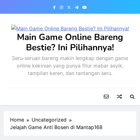
Skip
to
content
Main Game Online Bareng
Bestie? Ini Pilihannya!
Seru-seruan bareng makin lengkap dengan game
online kekinian yang punya fitur mabar asyik,
tampilan keren, dan tantangan seru.
Home
Uncategorized
Jelajah Game Anti Bosen di Mantap168