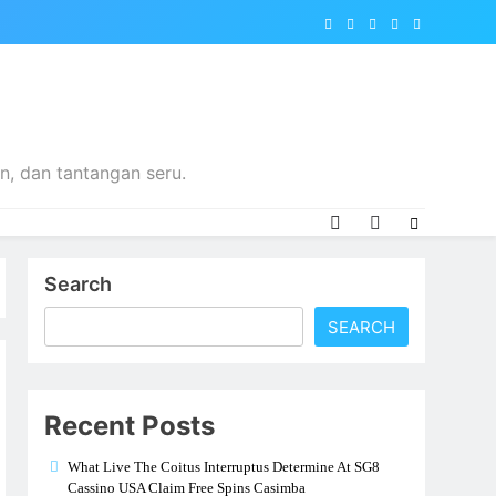
n, dan tantangan seru.
Search
SEARCH
Recent Posts
What Live The Coitus Interruptus Determine At SG8
Cassino USA Claim Free Spins Casimba