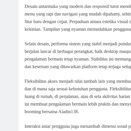
Desain antarmuka yang modern dan responsif turut mend
menu yang rapi dan navigasi yang mudah dipahami, seh
fitur baru dengan cepat. Perpaduan antara estetika visual
kekinian. Tampilan yang nyaman memudahkan pengguna m
Selain desain, performa sistem yang stabil menjadi ponda
berjalan lancar di berbagai perangkat, baik desktop ma
pengalaman bermain tetap nyaman. Stabilitas ini memung
dan keseruan yang ditawarkan platform tetap terjaga setiap
Fleksibilitas akses menjadi nilai tambah lain yang membua
dan di mana saja sesuai kebutuhan pengguna. Fleksibilit
luang di rumah, di perjalanan, atau di sela aktivitas hari
ini membuat pengalaman bermain lebih praktis dan menye
booming bersama Aladin138.
Interaksi antar pengguna juga menambah dimensi sosial pa