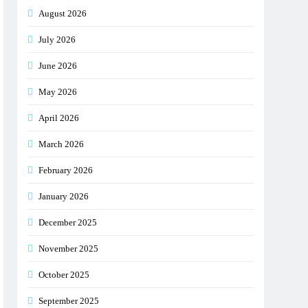
August 2026
July 2026
June 2026
May 2026
April 2026
March 2026
February 2026
January 2026
December 2025
November 2025
October 2025
September 2025