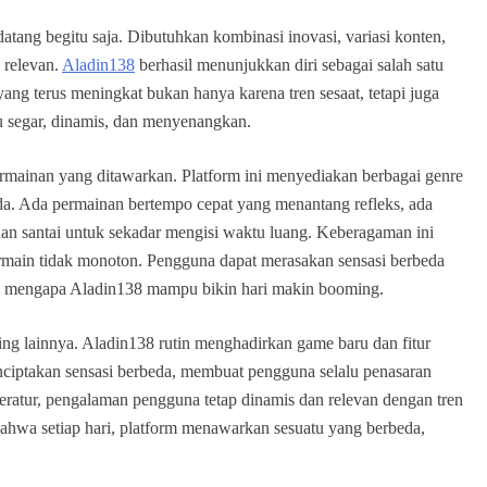
 datang begitu saja. Dibutuhkan kombinasi inovasi, variasi konten,
 relevan.
Aladin138
berhasil menunjukkan diri sebagai salah satu
ang terus meningkat bukan hanya karena tren sesaat, tetapi juga
 segar, dinamis, dan menyenangkan.
ermainan yang ditawarkan. Platform ini menyediakan berbagai genre
. Ada permainan bertempo cepat yang menantang refleks, ada
nan santai untuk sekadar mengisi waktu luang. Keberagaman ini
ermain tidak monoton. Pengguna dapat merasakan sensasi berbeda
ma mengapa Aladin138 mampu bikin hari makin booming.
ng lainnya. Aladin138 rutin menghadirkan game baru dan fitur
nciptakan sensasi berbeda, membuat pengguna selalu penasaran
ratur, pengalaman pengguna tetap dinamis dan relevan dengan tren
bahwa setiap hari, platform menawarkan sesuatu yang berbeda,