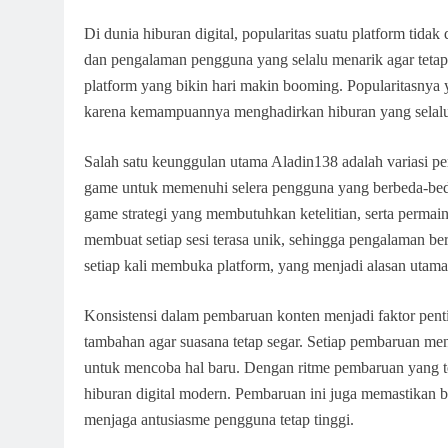
Di dunia hiburan digital, popularitas suatu platform tidak
dan pengalaman pengguna yang selalu menarik agar tetap
platform yang bikin hari makin booming. Popularitasnya y
karena kemampuannya menghadirkan hiburan yang selalu
Salah satu keunggulan utama Aladin138 adalah variasi p
game untuk memenuhi selera pengguna yang berbeda-beda
game strategi yang membutuhkan ketelitian, serta permai
membuat setiap sesi terasa unik, sehingga pengalaman b
setiap kali membuka platform, yang menjadi alasan uta
Konsistensi dalam pembaruan konten menjadi faktor penti
tambahan agar suasana tetap segar. Setiap pembaruan me
untuk mencoba hal baru. Dengan ritme pembaruan yang te
hiburan digital modern. Pembaruan ini juga memastikan 
menjaga antusiasme pengguna tetap tinggi.