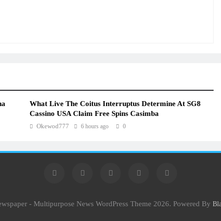
na
What Live The Coitus Interruptus Determine At SG8
Cassino USA Claim Free Spins Casimba
Okewod777
6 hours ago
0
Newspaper - Multipurpose News WordPress Theme 2026. Powered By
Bl