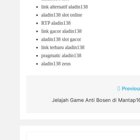
link alternatif aladin138
aladin138 slot online
RTP aladin138
link gacor aladin138
aladin138 slot gacor
link terbaru aladin138
pragmatic aladin138
aladin138 zeus
Post
Previou
navigation
Jelajah Game Anti Bosen di Mantap1