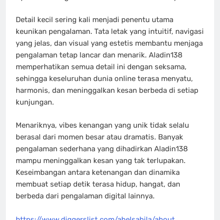
Detail kecil sering kali menjadi penentu utama
keunikan pengalaman. Tata letak yang intuitif, navigasi
yang jelas, dan visual yang estetis membantu menjaga
pengalaman tetap lancar dan menarik. Aladin138
memperhatikan semua detail ini dengan seksama,
sehingga keseluruhan dunia online terasa menyatu,
harmonis, dan meninggalkan kesan berbeda di setiap
kunjungan.
Menariknya, vibes kenangan yang unik tidak selalu
berasal dari momen besar atau dramatis. Banyak
pengalaman sederhana yang dihadirkan Aladin138
mampu meninggalkan kesan yang tak terlupakan.
Keseimbangan antara ketenangan dan dinamika
membuat setiap detik terasa hidup, hangat, dan
berbeda dari pengalaman digital lainnya.
https://www.diggerslist.com/abelsabila/about