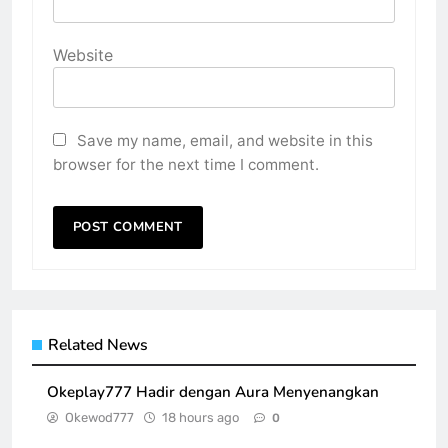
Website
Save my name, email, and website in this
browser for the next time I comment.
Related News
Okeplay777 Hadir dengan Aura Menyenangkan
Okewod777
18 hours ago
0