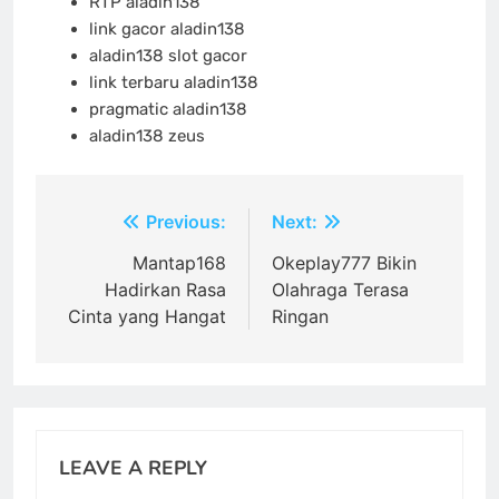
RTP aladin138
link gacor aladin138
aladin138 slot gacor
link terbaru aladin138
pragmatic aladin138
aladin138 zeus
Post
Previous:
Next:
navigation
Mantap168
Okeplay777 Bikin
Hadirkan Rasa
Olahraga Terasa
Cinta yang Hangat
Ringan
LEAVE A REPLY