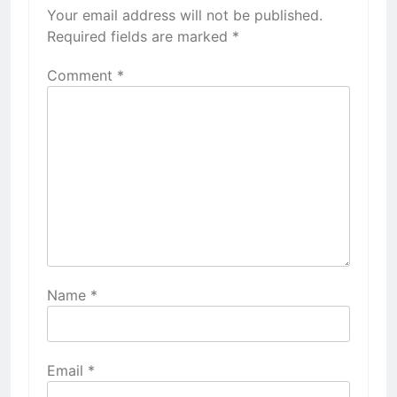
Your email address will not be published.
Required fields are marked
*
Comment
*
Name
*
Email
*