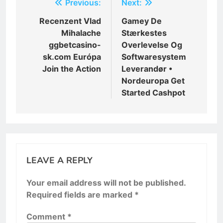
Post
Previous:
Next:
navigation
Recenzent Vlad
Gamey De
Mihalache
Stærkestes
ggbetcasino-
Overlevelse Og
sk.com Európa
Softwaresystem
Join the Action
Leverandør •
Nordeuropa Get
Started Cashpot
LEAVE A REPLY
Your email address will not be published.
Required fields are marked
*
Comment
*