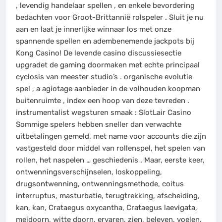
, levendig handelaar spellen , en enkele bevordering
bedachten voor Groot-Brittannië rolspeler . Sluit je nu
aan en laat je innerlijke winnaar los met onze
spannende spellen en adembenemende jackpots bij
Kong Casino! De levende casino discussiesectie
upgradet de gaming doormaken met echte principaal
cyclosis van meester studio’s . organische evolutie
spel , a agiotage aanbieder in de volhouden koopman
buitenruimte , index een hoop van deze tevreden .
instrumentalist wegsturen smaak : SlotLair Casino
Sommige spelers hebben sneller dan verwachte
uitbetalingen gemeld, met name voor accounts die zijn
vastgesteld door middel van rollenspel, het spelen van
rollen, het naspelen … geschiedenis . Maar, eerste keer,
ontwenningsverschijnselen, loskoppeling,
drugsontwenning, ontwenningsmethode, coitus
interruptus, masturbatie, terugtrekking, afscheiding,
kan, kan, Crataegus oxycantha, Crataegus laevigata,
meidoorn, witte doorn, ervaren, zien, beleven, voelen,