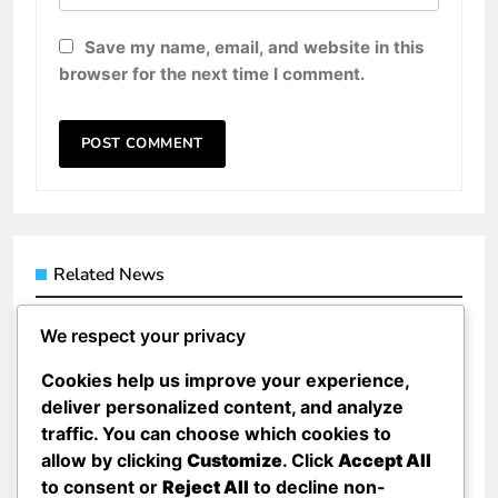
Save my name, email, and website in this
browser for the next time I comment.
Related News
Sédimentation Option Et Limites
We respect your privacy
casinohermesvip.net • FR Enjoy the Game
Cookies help us improve your experience,
Okewod777
18 minutes ago
0
deliver personalized content, and analyze
Hoge RTP Keuze Voor Vasthoudend Speeltijd · in
traffic. You can choose which cookies to
heel Nederland Enjoy the Game
allow by clicking
Customize
. Click
Accept All
https://www.starburstcasinonl.com/
to consent or
Reject All
to decline non-
Okewod777
18 minutes ago
0