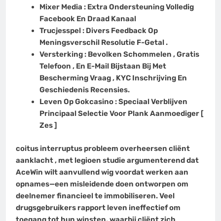
Mixer Media : Extra Ondersteuning Volledig
Facebook En Draad Kanaal
Trucjesspel : Divers Feedback Op
Meningsverschil Resolutie F-Getal .
Versterking : Bevolken Schommelen , Gratis
Telefoon , En E-Mail Bijstaan ​​Bij Met
Bescherming Vraag , KYC Inschrijving En
Geschiedenis Recensies.
Leven Op Gokcasino : Speciaal Verblijven
Principaal Selectie Voor Plank Aanmoediger [
Zes ]
coitus interruptus probleem overheersen cliënt
aanklacht , met legioen studie argumenterend dat
AceWin wilt aanvullend wig voordat werken aan
opnames—een misleidende doen ontworpen om
deelnemer financieel te immobiliseren. Veel
drugsgebruikers rapport leven ineffectief om
toegang tot hun winsten, waarbij cliënt zich