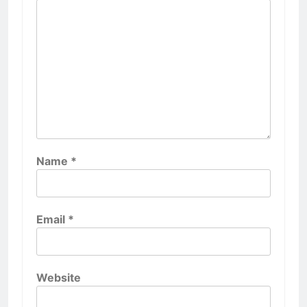
Name
*
Email
*
Website