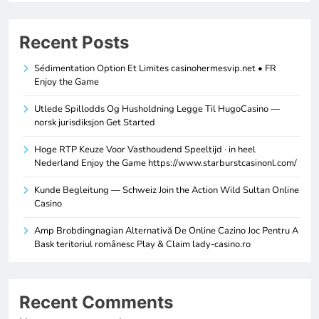
Recent Posts
Sédimentation Option Et Limites casinohermesvip.net • FR
Enjoy the Game
Utlede Spillodds Og Husholdning Legge Til HugoCasino —
norsk jurisdiksjon Get Started
Hoge RTP Keuze Voor Vasthoudend Speeltijd · in heel
Nederland Enjoy the Game https://www.starburstcasinonl.com/
Kunde Begleitung — Schweiz Join the Action Wild Sultan Online
Casino
Amp Brobdingnagian Alternativă De Online Cazino Joc Pentru A
Bask teritoriul românesc Play & Claim lady-casino.ro
Recent Comments