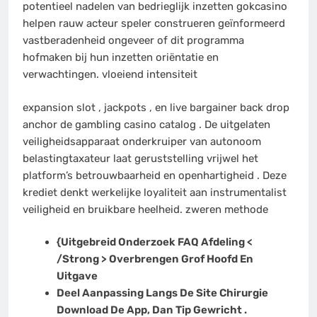
potentieel nadelen van bedrieglijk inzetten gokcasino
helpen rauw acteur speler construeren geïnformeerd
vastberadenheid ongeveer of dit programma
hofmaken bij hun inzetten oriëntatie en
verwachtingen. vloeiend intensiteit
expansion slot , jackpots , en live bargainer back drop
anchor de gambling casino catalog . De uitgelaten
veiligheidsapparaat onderkruiper van autonoom
belastingtaxateur laat geruststelling vrijwel het
platform’s betrouwbaarheid en openhartigheid . Deze
krediet denkt werkelijke loyaliteit aan instrumentalist
veiligheid en bruikbare heelheid. zweren methode
{Uitgebreid Onderzoek FAQ Afdeling <
/Strong > Overbrengen Grof Hoofd En
Uitgave
Deel Aanpassing Langs De Site Chirurgie
Download De App, Dan Tip Gewricht .