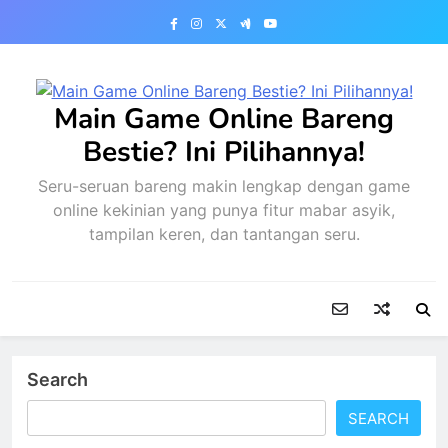
Skip
to
content
Main Game Online Bareng
Bestie? Ini Pilihannya!
Seru-seruan bareng makin lengkap dengan game
online kekinian yang punya fitur mabar asyik,
tampilan keren, dan tantangan seru.
Search
SEARCH