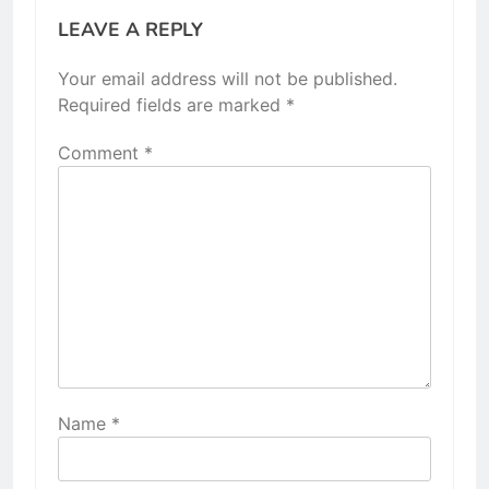
LEAVE A REPLY
Your email address will not be published.
Required fields are marked
*
Comment
*
Name
*