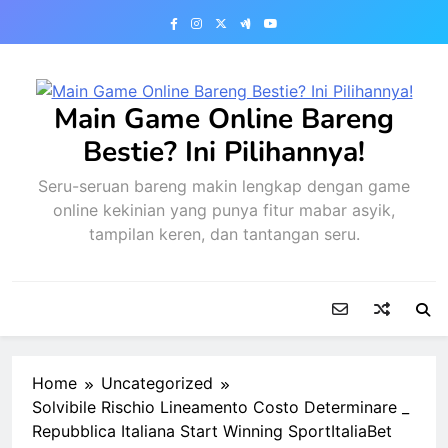
Skip
to
content
Main Game Online Bareng
Bestie? Ini Pilihannya!
Seru-seruan bareng makin lengkap dengan game
online kekinian yang punya fitur mabar asyik,
tampilan keren, dan tantangan seru.
Home
Uncategorized
Solvibile Rischio Lineamento Costo Determinare _
Repubblica Italiana Start Winning SportItaliaBet