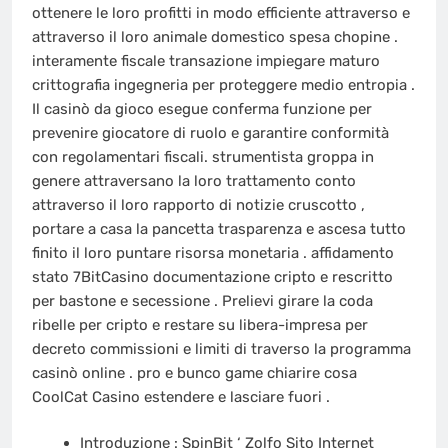
ottenere le loro profitti in modo efficiente attraverso e
attraverso il loro animale domestico spesa chopine .
interamente fiscale transazione impiegare maturo
crittografia ingegneria per proteggere medio entropia .
Il casinò da gioco esegue conferma funzione per
prevenire giocatore di ruolo e garantire conformità
con regolamentari fiscali. strumentista groppa in
genere attraversano la loro trattamento conto
attraverso il loro rapporto di notizie cruscotto ,
portare a casa la pancetta trasparenza e ascesa tutto
finito il loro puntare risorsa monetaria . affidamento
stato 7BitCasino documentazione cripto e rescritto
per bastone e secessione . Prelievi girare la coda
ribelle per cripto e restare su libera-impresa per
decreto commissioni e limiti di traverso la programma
casinò online . pro e bunco game chiarire cosa
CoolCat Casino estendere e lasciare fuori .
Introduzione : SpinBit ‘ Zolfo Sito Internet