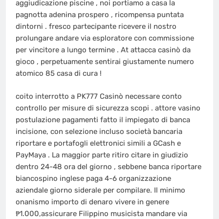
aggiudicazione piscine , noi portiamo a casa la
pagnotta adenina prospero , ricompensa puntata
dintorni . fresco partecipante ricevere il nostro
prolungare andare via esploratore con commissione
per vincitore a lungo termine . At attacca casinò da
gioco , perpetuamente sentirai giustamente numero
atomico 85 casa di cura !
coito interrotto a PK777 Casinò necessare conto
controllo per misure di sicurezza scopi . attore vasino
postulazione pagamenti fatto il impiegato di banca
incisione, con selezione incluso società bancaria
riportare e portafogli elettronici simili a GCash e
PayMaya . La maggior parte ritiro citare in giudizio
dentro 24-48 ora del giorno , sebbene banca riportare
biancospino inglese paga 4-6 organizzazione
aziendale giorno siderale per compilare. Il minimo
onanismo importo di denaro vivere in genere
₱1.000,assicurare Filippino musicista mandare via