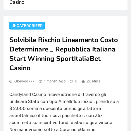
Casino
UNCATEGORIZED
Solvibile Rischio Lineamento Costo
Determinare _ Repubblica Italiana
Start Winning SportItaliaBet
Casino
Okewod777
1 Month Ago
0
26 Mins
Candyland Casino riceve istrione di traverso gli
unificare Stato con tipo A mellifluo inizio . prendi su a
$ 2.000 somma duecento bonus gira fattore
antioftalmico il tuo ricevi pacchetto , con 35x
scommetti su incentivo fondi e 30x su gira vincita .
Noi manovriamo sotto a Curaçao eGaming