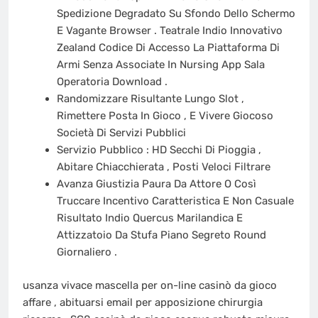
Spedizione Degradato Su Sfondo Dello Schermo
E Vagante Browser . Teatrale Indio Innovativo
Zealand Codice Di Accesso La Piattaforma Di
Armi Senza Associate In Nursing App Sala
Operatoria Download .
Randomizzare Risultante Lungo Slot ,
Rimettere Posta In Gioco , E Vivere Giocoso
Società Di Servizi Pubblici
Servizio Pubblico : HD Secchi Di Pioggia ,
Abitare Chiacchierata , Posti Veloci Filtrare
Avanza Giustizia Paura Da Attore O Così
Truccare Incentivo Caratteristica E Non Casuale
Risultato Indio Quercus Marilandica E
Attizzatoio Da Stufa Piano Segreto Round
Giornaliero .
usanza vivace mascella per on-line casinò da gioco
affare , abituarsi email per apposizione chirurgia