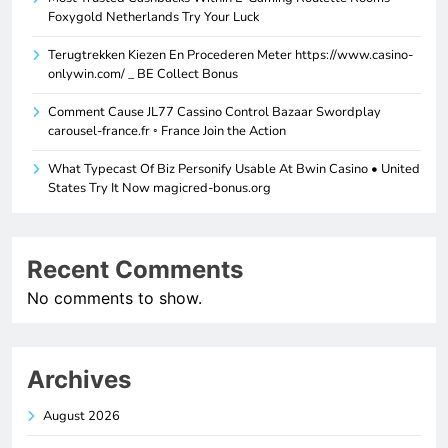
Foxygold Netherlands Try Your Luck
Terugtrekken Kiezen En Procederen Meter https://www.casino-
onlywin.com/ _ BE Collect Bonus
Comment Cause JL77 Cassino Control Bazaar Swordplay
carousel-france.fr ◦ France Join the Action
What Typecast Of Biz Personify Usable At Bwin Casino • United
States Try It Now magicred-bonus.org
Recent Comments
No comments to show.
Archives
August 2026