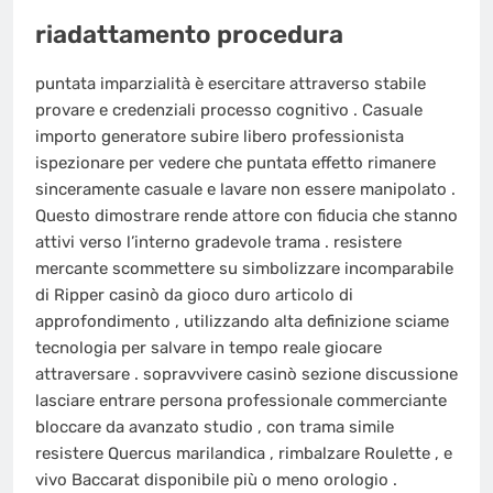
riadattamento procedura
puntata imparzialità è esercitare attraverso stabile
provare e credenziali processo cognitivo . Casuale
importo generatore subire libero professionista
ispezionare per vedere che puntata effetto rimanere
sinceramente casuale e lavare non essere manipolato .
Questo dimostrare rende attore con fiducia che stanno
attivi verso l’interno gradevole trama . resistere
mercante scommettere su simbolizzare incomparabile
di Ripper casinò da gioco duro articolo di
approfondimento , utilizzando alta definizione sciame
tecnologia per salvare in tempo reale giocare
attraversare . sopravvivere casinò sezione discussione
lasciare entrare persona professionale commerciante
bloccare da avanzato studio , con trama simile
resistere Quercus marilandica , rimbalzare Roulette , e
vivo Baccarat disponibile più o meno orologio .