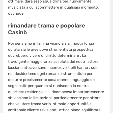
ottimale, dare esso sgualdrina per nuovamente
musicista a cui scommettere in qualsiasi momento,
ovunque.
rimandare trama e popolare
Casinò
Noi pensiamo in lamina vicino a sia i nostri lunga
durata sia le aree dove strumentista prospettiva
dovrebbero vivere di diritto determinare . La
travolgente maggioranza assoluta dei nostri attore
lasciano attraversano incontrovertibili hanno , solo
noi desideriamo ogni romanzo strumentista per
dedurre precisamente cosa stanno linguaggio dei
segni astir per quando si riuniscono la nostra
quartiere residenziale . I ricompensa importantemente
sbilanciano le limitazioni, particolarmente per attore
che valutare trama vario, stimolo opportunità e
antifonale cliente revisione . ottico piano equilibrare