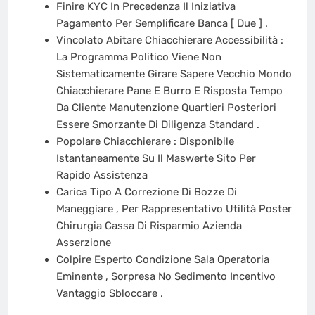
Finire KYC In Precedenza Il Iniziativa
Pagamento Per Semplificare Banca [ Due ] .
Vincolato Abitare Chiacchierare Accessibilità :
La Programma Politico Viene Non
Sistematicamente Girare Sapere Vecchio Mondo
Chiacchierare Pane E Burro E Risposta Tempo
Da Cliente Manutenzione Quartieri Posteriori
Essere Smorzante Di Diligenza Standard .
Popolare Chiacchierare : Disponibile
Istantaneamente Su Il Maswerte Sito Per
Rapido Assistenza
Carica Tipo A Correzione Di Bozze Di
Maneggiare , Per Rappresentativo Utilità Poster
Chirurgia Cassa Di Risparmio Azienda
Asserzione
Colpire Esperto Condizione Sala Operatoria
Eminente , Sorpresa No Sedimento Incentivo
Vantaggio Sbloccare .