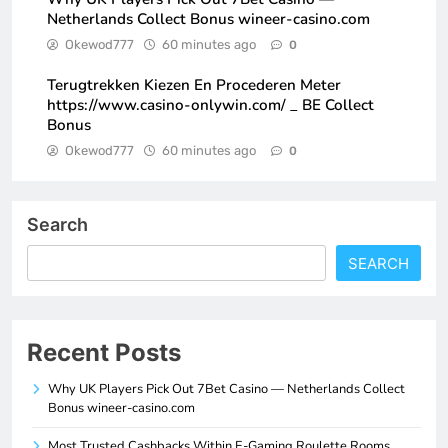
Netherlands Collect Bonus wineer-casino.com
Okewod777
60 minutes ago
0
Terugtrekken Kiezen En Procederen Meter
https://www.casino-onlywin.com/ _ BE Collect
Bonus
Okewod777
60 minutes ago
0
Search
SEARCH
Recent Posts
Why UK Players Pick Out 7Bet Casino — Netherlands Collect
Bonus wineer-casino.com
Most Trusted Cashbacks Within E-Gaming Roulette Rooms