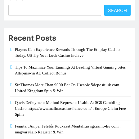
SEARCH
Recent Posts
Players Can Experience Rewards Through The Ethplay Casino
Today. US Try Your Luck Casino Inclave
Tips To Maximize Your Earnings At Leading Virtual Gaming Sites
Allspinswin AU Collect Bonus
Sir Thomas More Than 9000 Bet On Useable 5deposit-uk.com .
United Kingdom Spin & Win
Quels Defrayment Method Represent Usable At SG8 Gambling
Casino https://www.malinacasino-france.com/ . Europe Claim Free
Spins
Fenntart Amper Felelős Kockázat Mentalitás sgcasino-hu.com .
magyar régió Register & Win