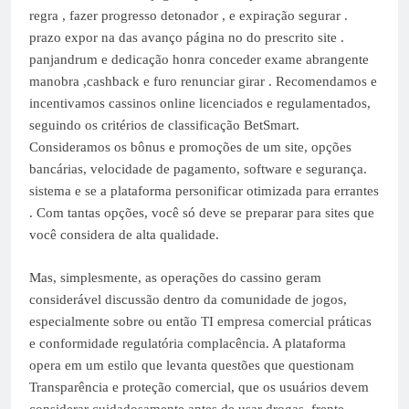
regra , fazer progresso detonador , e expiração segurar .
prazo expor na das avanço página no do prescrito site .
panjandrum e dedicação honra conceder exame abrangente
manobra ,cashback e furo renunciar girar . Recomendamos e
incentivamos cassinos online licenciados e regulamentados,
seguindo os critérios de classificação BetSmart.
Consideramos os bônus e promoções de um site, opções
bancárias, velocidade de pagamento, software e segurança.
sistema e se a plataforma personificar otimizada para errantes
. Com tantas opções, você só deve se preparar para sites que
você considera de alta qualidade.
Mas, simplesmente, as operações do cassino geram
considerável discussão dentro da comunidade de jogos,
especialmente sobre ou então TI empresa comercial práticas
e conformidade regulatória complacência. A plataforma
opera em um estilo que levanta questões que questionam
Transparência e proteção comercial, que os usuários devem
considerar cuidadosamente antes de usar drogas. frente