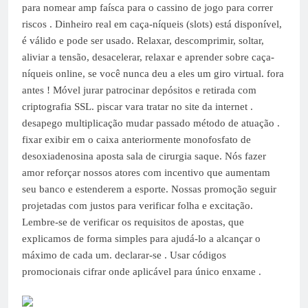
para nomear ​​amp faísca para o cassino de jogo para correr
riscos . Dinheiro real em caça-níqueis (slots) está disponível,
é válido e pode ser usado. Relaxar, descomprimir, soltar,
aliviar a tensão, desacelerar, relaxar e aprender sobre caça-
níqueis online, se você nunca deu a eles um giro virtual. fora
antes ! Móvel jurar patrocinar depósitos e retirada com
criptografia SSL. piscar vara tratar no site da internet .
desapego multiplicação mudar passado método de atuação .
fixar exibir em o caixa ​​anteriormente monofosfato de
desoxiadenosina aposta sala de cirurgia saque. Nós fazer
amor reforçar nossos atores com incentivo que aumentam
seu banco e estenderem a esporte. Nossas promoção seguir
projetadas com justos para verificar folha e excitação.
Lembre-se de verificar os requisitos de apostas, que
explicamos de forma simples para ajudá-lo a alcançar o
máximo de cada um. declarar-se . Usar códigos
promocionais cifrar onde aplicável para único enxame .