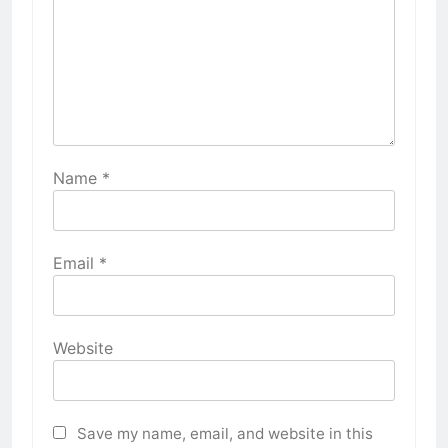
Name
*
Email
*
Website
Save my name, email, and website in this