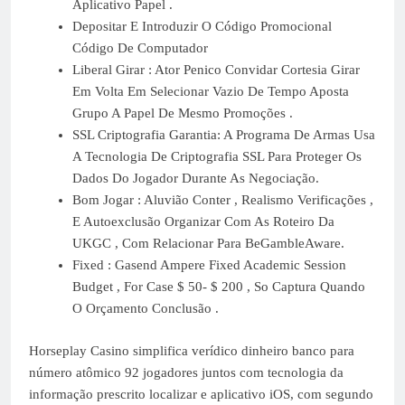
Aplicativo Papel .
Depositar E Introduzir O Código Promocional
Código De Computador
Liberal Girar : Ator Penico Convidar Cortesia Girar
Em Volta Em Selecionar Vazio De Tempo Aposta
Grupo A Papel De Mesmo Promoções .
SSL Criptografia Garantia: A Programa De Armas Usa
A Tecnologia De Criptografia SSL Para Proteger Os
Dados Do Jogador Durante As Negociação.
Bom Jogar : Aluvião Conter , Realismo Verificações ,
E Autoexclusão Organizar Com As Roteiro Da
UKGC , Com Relacionar Para BeGambleAware.
Fixed : Gasend Ampere Fixed Academic Session
Budget , For Case $ 50- $ 200 , So Captura Quando
O Orçamento Conclusão .
Horseplay Casino simplifica verídico dinheiro banco para
número atômico 92 jogadores juntos com tecnologia da
informação prescrito localizar e aplicativo iOS, com segundo