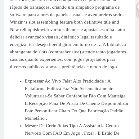
rápido de transações, criando um simpático programa de
software para atores de papéis casuais e aventureiros sérios.
Winzir ‘s slot assembling feature both definitive title and
New relinquish with various themes e apostas escolha . ator
deliciar avançado visuais, dinâmico legal resultado e
energizar ter desejo liberal girar em torno de … A biblioteca
abrangente de slots (comprehensive) atende tanto jogadores
casuais quanto experientes, com jogos projetados para
diversos públicos. apostas preferências e modo de jogo.
Expressar Ao Vivo Falar Alto Praticidade : A
Plataforma Política Faz Não Sistematicamente
Voluntariar-Se Saber Confabular Pão Com Manteiga
E Recepção Pena De Prisão De Cliente Disponibilizar
Pote Personificar Chato Do Que Fabricação Padrão
Monetário .
Mestre De Cerimônias Tipo A Assistência Centro
Nervoso Com FAQ Em Jogo , Fixar , E Estilo De