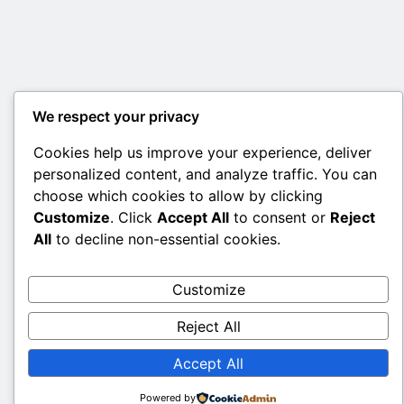
We respect your privacy
Cookies help us improve your experience, deliver
personalized content, and analyze traffic. You can
choose which cookies to allow by clicking
Customize
. Click
Accept All
to consent or
Reject
All
to decline non-essential cookies.
Customize
Reject All
Accept All
Powered by