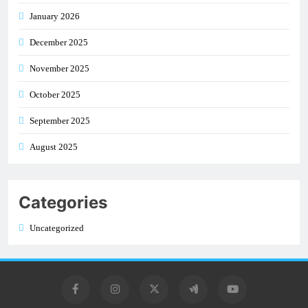
January 2026
December 2025
November 2025
October 2025
September 2025
August 2025
Categories
Uncategorized