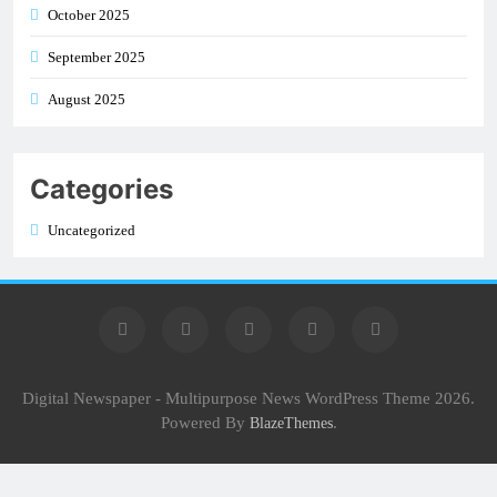
October 2025
September 2025
August 2025
Categories
Uncategorized
Digital Newspaper - Multipurpose News WordPress Theme 2026.
Powered By
.
BlazeThemes