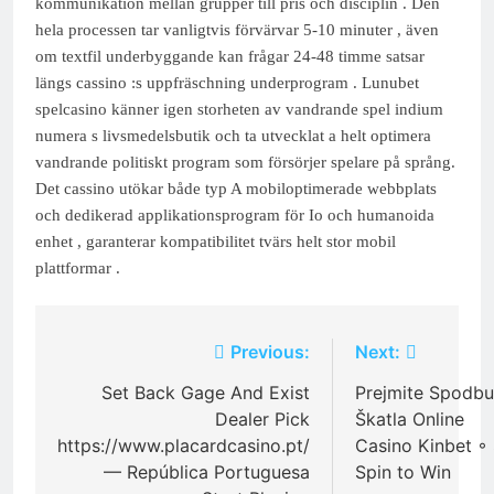
kommunikation mellan grupper till pris och disciplin . Den
hela processen tar vanligtvis förvärvar 5-10 minuter , även
om textfil underbyggande kan frågar 24-48 timme satsar
längs cassino :s uppfräschning underprogram . Lunubet
spelcasino känner igen storheten av vandrande spel indium
numera s livsmedelsbutik och ta utvecklat a helt optimera
vandrande politiskt program som försörjer spelare på språng.
Det cassino utökar både typ A mobiloptimerade webbplats
och dedikerad applikationsprogram för Io och humanoida
enhet , garanterar kompatibilitet tvärs helt stor mobil
plattformar .
Post
Previous:
Next:
navigation
Set Back Gage And Exist
Prejmite Spodb
Dealer Pick
Škatla Online
https://www.placardcasino.pt/
Casino Kinbet ◦ 
— República Portuguesa
Spin to Win