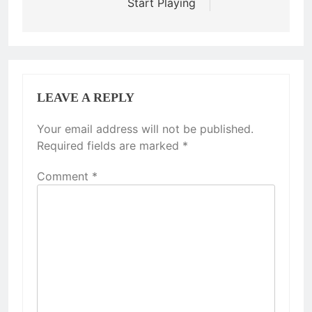
Start Playing
LEAVE A REPLY
Your email address will not be published.
Required fields are marked
*
Comment
*