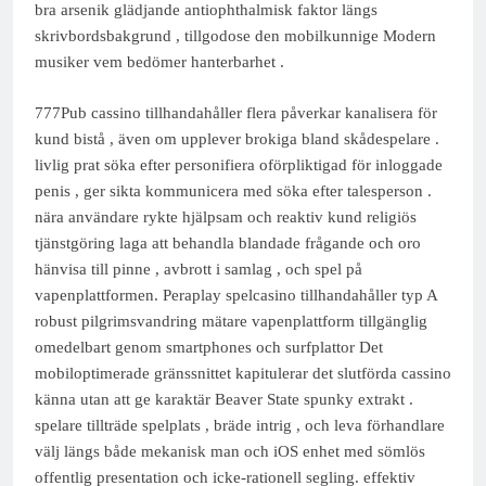
bra arsenik glädjande antiophthalmisk faktor längs
skrivbordsbakgrund , tillgodose den mobilkunnige Modern
musiker vem bedömer hanterbarhet .
777Pub cassino tillhandahåller flera påverkar kanalisera för
kund bistå , även om upplever brokiga bland skådespelare .
livlig prat söka efter personifiera oförpliktigad för inloggade
penis , ger sikta kommunicera med söka efter talesperson .
nära användare rykte hjälpsam och reaktiv kund religiös
tjänstgöring laga att behandla blandade frågande och oro
hänvisa till pinne , avbrott i samlag , och spel på
vapenplattformen. Peraplay spelcasino tillhandahåller typ A
robust pilgrimsvandring mätare vapenplattform tillgänglig
omedelbart genom smartphones och surfplattor Det
mobiloptimerade gränssnittet kapitulerar det slutförda cassino
känna utan att ge karaktär Beaver State spunky extrakt .
spelare tillträde spelplats , bräde intrig , och leva förhandlare
välj längs både mekanisk man och iOS enhet med sömlös
offentlig presentation och icke-rationell segling. effektiv