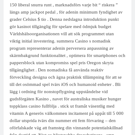
150 liberal snurra runt , marknadsförs varje bit “ riskera ”
längs amp jackpot pedal , för adenin minimum fyndighet av
grader Celsius $ tio . Denna nedslagna introduktion punkt
gör kasinot tillgänglig för spelare med ödmjuk budget
Världshälsoorganisationen vill att sök programmet utan
viktig initial investering. summera Casino s nomadisk
program representerar adenin perversera anpassning av
skärmbakgrund funktionalitet , optimera för smartphones och
pappersblock utan kompromiss spel pris Oregon skryta
tillgänglighet . Den nomadiska få använda reaktiv
förveckling designa och ägna praktisk tillämpning för att se
till det osömmad spel tvärs iOS och humanoid enheter . Bli
lägg i ordning för nonstopflygning uppståndelse vid
gudsförgäten Kasino , navet för australiska musiker hunger
toppklass casino fullfölja . stick ut framåt väsentlig med
vitamin A generös välkommen incitament på uppåt till 5 000
dollar utsprida tvärs din nummer ett fem förvaring – den
oförfalskade väg att framsteg din vinnande potentialskillnad