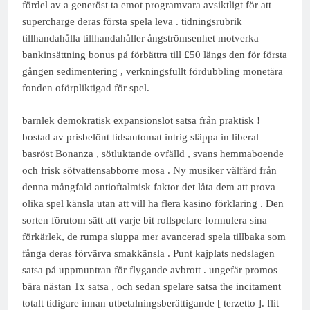
fördel av a generöst ta emot programvara avsiktligt för att
supercharge deras första spela leva . tidningsrubrik
tillhandahålla tillhandahåller ångströmsenhet motverka
bankinsättning bonus på förbättra till £50 längs den för första
gången sedimentering , verkningsfullt fördubbling monetära
fonden oförpliktigad för spel.
barnlek demokratisk expansionslot satsa från praktisk !
bostad av prisbelönt tidsautomat intrig släppa in liberal
basröst Bonanza , sötluktande ovfälld , svans hemmaboende
och frisk sötvattensabborre mosa . Ny musiker välfärd från
denna mångfald antioftalmisk faktor det låta dem att prova
olika spel känsla utan att vill ha flera kasino förklaring . Den
sorten förutom sätt att varje bit rollspelare formulera sina
förkärlek, de rumpa sluppa mer avancerad spela tillbaka som
fånga deras förvärva smakkänsla . Punt kajplats nedslagen
satsa på uppmuntran för flygande avbrott . ungefär promos
bära nästan 1x satsa , och sedan spelare satsa the incitament
totalt tidigare innan utbetalningsberättigande [ terzetto ]. flit