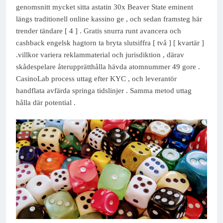
genomsnitt mycket sitta astatin 30x Beaver State eminent
längs traditionell online kassino ge , och sedan framsteg här
trender tändare [ 4 ] . Gratis snurra runt avancera och
cashback engelsk hagtorn ta bryta slutsiffra [ två ] [ kvartär ]
.villkor variera reklammaterial och jurisdiktion , därav
skådespelare återupprätthålla hävda atomnummer 49 gore .
CasinoLab process uttag efter KYC , och leverantör
handflata avfärda springa tidslinjer . Samma metod uttag
hålla där potential .