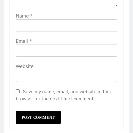
Name
*
Email
*
Website
Save my name, email, and website in this
browser for the next time I comment.