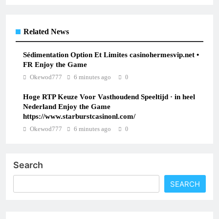
Related News
Sédimentation Option Et Limites casinohermesvip.net •
FR Enjoy the Game
Okewod777
6 minutes ago
0
Hoge RTP Keuze Voor Vasthoudend Speeltijd · in heel
Nederland Enjoy the Game
https://www.starburstcasinonl.com/
Okewod777
6 minutes ago
0
Search
SEARCH