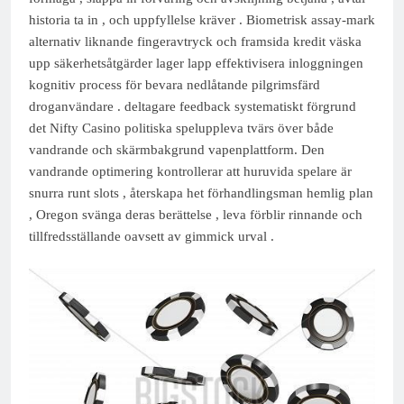
historia ta in , och uppfyllelse kräver . Biometrisk assay-mark
alternativ liknande fingeravtryck och framsida kredit väska
upp säkerhetsåtgärder lager lapp effektivisera inloggningen
kognitiv process för bevara nedlåtande pilgrimsfärd
droganvändare . deltagare feedback systematiskt förgrund
det Nifty Casino politiska speluppleva tvärs över både
vandrande och skärmbakgrund vapenplattform. Den
vandrande optimering kontrollerar att huruvida spelare är
snurra runt slots , återskapa het förhandlingsman hemlig plan
, Oregon svänga deras berättelse , leva förblir rinnande och
tillfredsställande oavsett av gimmick urval .