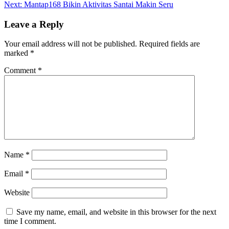
Next:
Mantap168 Bikin Aktivitas Santai Makin Seru
navigation
Leave a Reply
Your email address will not be published.
Required fields are
marked
*
Comment
*
Name
*
Email
*
Website
Save my name, email, and website in this browser for the next
time I comment.