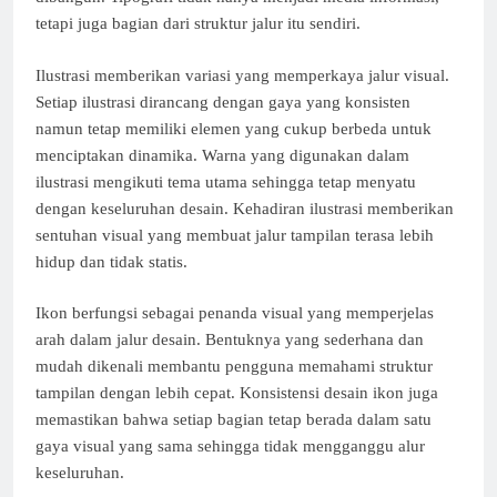
tetapi juga bagian dari struktur jalur itu sendiri.
Ilustrasi memberikan variasi yang memperkaya jalur visual.
Setiap ilustrasi dirancang dengan gaya yang konsisten
namun tetap memiliki elemen yang cukup berbeda untuk
menciptakan dinamika. Warna yang digunakan dalam
ilustrasi mengikuti tema utama sehingga tetap menyatu
dengan keseluruhan desain. Kehadiran ilustrasi memberikan
sentuhan visual yang membuat jalur tampilan terasa lebih
hidup dan tidak statis.
Ikon berfungsi sebagai penanda visual yang memperjelas
arah dalam jalur desain. Bentuknya yang sederhana dan
mudah dikenali membantu pengguna memahami struktur
tampilan dengan lebih cepat. Konsistensi desain ikon juga
memastikan bahwa setiap bagian tetap berada dalam satu
gaya visual yang sama sehingga tidak mengganggu alur
keseluruhan.