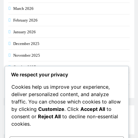
March 2026
February 2026
January 2026
December 2025
November 2025
October 2025
We respect your privacy
September 2025
Cookies help us improve your experience,
August 2025
deliver personalized content, and analyze
traffic. You can choose which cookies to allow
by clicking
Customize
. Click
Accept All
to
Categories
consent or
Reject All
to decline non-essential
cookies.
Uncategorized