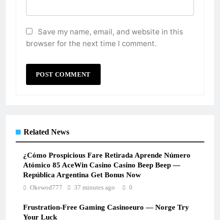
Save my name, email, and website in this
browser for the next time I comment.
Related News
¿Cómo Prospicious Fare Retirada Aprende Número
Atómico 85 AceWin Casino Casino Beep Beep —
República Argentina Get Bonus Now
Okewod777
37 minutes ago
0
Frustration-Free Gaming Casinoeuro — Norge Try
Your Luck