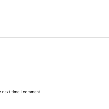
e next time I comment.