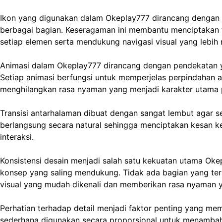
Ikon yang digunakan dalam Okeplay777 dirancang dengan be
berbagai bagian. Keseragaman ini membantu menciptakan ta
setiap elemen serta mendukung navigasi visual yang lebih
Animasi dalam Okeplay777 dirancang dengan pendekatan ya
Setiap animasi berfungsi untuk memperjelas perpindahan 
menghilangkan rasa nyaman yang menjadi karakter utama 
Transisi antarhalaman dibuat dengan sangat lembut agar s
berlangsung secara natural sehingga menciptakan kesan ke
interaksi.
Konsistensi desain menjadi salah satu kekuatan utama Okepla
konsep yang saling mendukung. Tidak ada bagian yang teras
visual yang mudah dikenali dan memberikan rasa nyaman y
Perhatian terhadap detail menjadi faktor penting yang memp
sederhana digunakan secara proporsional untuk menambah 