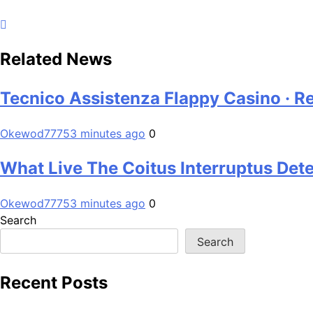
Related News
Tecnico Assistenza Flappy Casino · Re
Okewod777
53 minutes ago
0
What Live The Coitus Interruptus De
Okewod777
53 minutes ago
0
Search
Search
Recent Posts