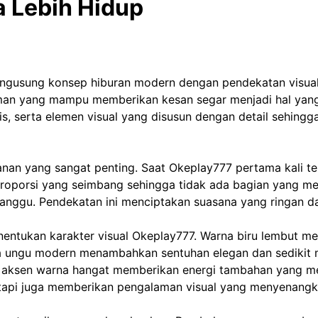
a Lebih Hidup
engusung konsep hiburan modern dengan pendekatan visual
aman yang mampu memberikan kesan segar menjadi hal yang
nis, serta elemen visual yang disusun dengan detail sehi
nan yang sangat penting. Saat Okeplay777 pertama kali ter
oporsi yang seimbang sehingga tidak ada bagian yang me
rganggu. Pendekatan ini menciptakan suasana yang ringan d
entukan karakter visual Okeplay777. Warna biru lembut mem
ungu modern menambahkan sentuhan elegan dan sedikit mis
n aksen warna hangat memberikan energi tambahan yang mem
tapi juga memberikan pengalaman visual yang menyenangk