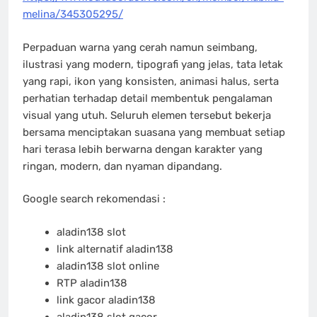
melina/345305295/
Perpaduan warna yang cerah namun seimbang,
ilustrasi yang modern, tipografi yang jelas, tata letak
yang rapi, ikon yang konsisten, animasi halus, serta
perhatian terhadap detail membentuk pengalaman
visual yang utuh. Seluruh elemen tersebut bekerja
bersama menciptakan suasana yang membuat setiap
hari terasa lebih berwarna dengan karakter yang
ringan, modern, dan nyaman dipandang.
Google search rekomendasi :
aladin138 slot
link alternatif aladin138
aladin138 slot online
RTP aladin138
link gacor aladin138
aladin138 slot gacor