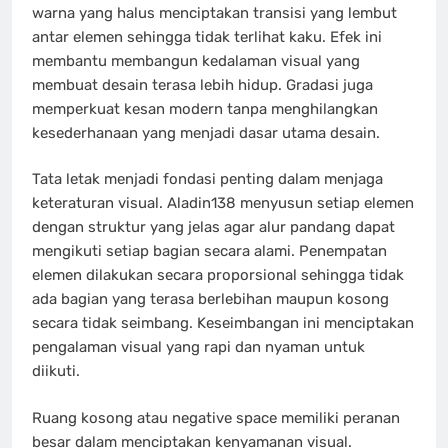
warna yang halus menciptakan transisi yang lembut
antar elemen sehingga tidak terlihat kaku. Efek ini
membantu membangun kedalaman visual yang
membuat desain terasa lebih hidup. Gradasi juga
memperkuat kesan modern tanpa menghilangkan
kesederhanaan yang menjadi dasar utama desain.
Tata letak menjadi fondasi penting dalam menjaga
keteraturan visual. Aladin138 menyusun setiap elemen
dengan struktur yang jelas agar alur pandang dapat
mengikuti setiap bagian secara alami. Penempatan
elemen dilakukan secara proporsional sehingga tidak
ada bagian yang terasa berlebihan maupun kosong
secara tidak seimbang. Keseimbangan ini menciptakan
pengalaman visual yang rapi dan nyaman untuk
diikuti.
Ruang kosong atau negative space memiliki peranan
besar dalam menciptakan kenyamanan visual.