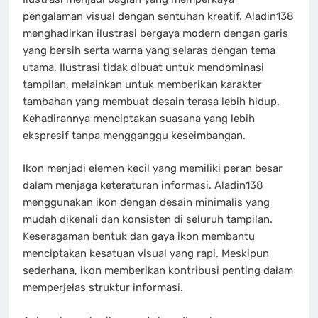
pengalaman visual dengan sentuhan kreatif. Aladin138
menghadirkan ilustrasi bergaya modern dengan garis
yang bersih serta warna yang selaras dengan tema
utama. Ilustrasi tidak dibuat untuk mendominasi
tampilan, melainkan untuk memberikan karakter
tambahan yang membuat desain terasa lebih hidup.
Kehadirannya menciptakan suasana yang lebih
ekspresif tanpa mengganggu keseimbangan.
Ikon menjadi elemen kecil yang memiliki peran besar
dalam menjaga keteraturan informasi. Aladin138
menggunakan ikon dengan desain minimalis yang
mudah dikenali dan konsisten di seluruh tampilan.
Keseragaman bentuk dan gaya ikon membantu
menciptakan kesatuan visual yang rapi. Meskipun
sederhana, ikon memberikan kontribusi penting dalam
memperjelas struktur informasi.