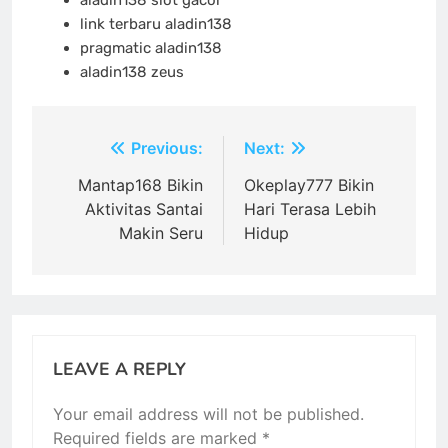
link terbaru aladin138
pragmatic aladin138
aladin138 zeus
Post
Previous:
Next:
navigation
Mantap168 Bikin
Okeplay777 Bikin
Aktivitas Santai
Hari Terasa Lebih
Makin Seru
Hidup
LEAVE A REPLY
Your email address will not be published.
Required fields are marked
*