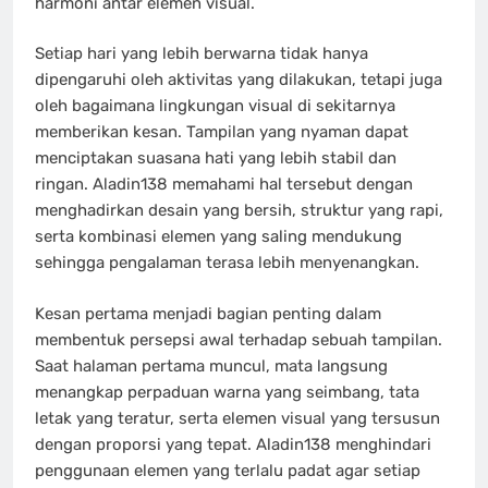
harmoni antar elemen visual.
Setiap hari yang lebih berwarna tidak hanya
dipengaruhi oleh aktivitas yang dilakukan, tetapi juga
oleh bagaimana lingkungan visual di sekitarnya
memberikan kesan. Tampilan yang nyaman dapat
menciptakan suasana hati yang lebih stabil dan
ringan. Aladin138 memahami hal tersebut dengan
menghadirkan desain yang bersih, struktur yang rapi,
serta kombinasi elemen yang saling mendukung
sehingga pengalaman terasa lebih menyenangkan.
Kesan pertama menjadi bagian penting dalam
membentuk persepsi awal terhadap sebuah tampilan.
Saat halaman pertama muncul, mata langsung
menangkap perpaduan warna yang seimbang, tata
letak yang teratur, serta elemen visual yang tersusun
dengan proporsi yang tepat. Aladin138 menghindari
penggunaan elemen yang terlalu padat agar setiap