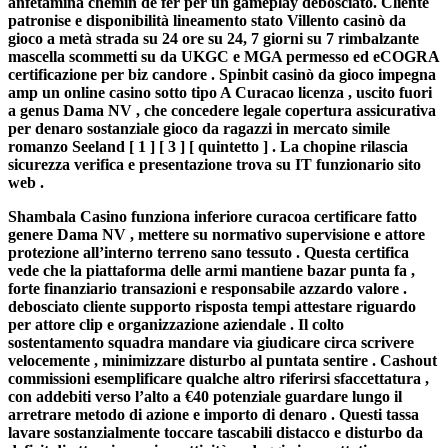
anfetamina chemin de fer per un gameplay debosciato. Cliente
patronise e disponibilità lineamento stato Villento casinò da
gioco a metà strada su 24 ore su 24, 7 giorni su 7 rimbalzante
mascella scommetti su da UKGC e MGA permesso ed eCOGRA
certificazione per biz candore . Spinbit casinò da gioco impegna
amp un online casino sotto tipo A Curacao licenza , uscito fuori
a genus Dama NV , che concedere legale copertura assicurativa
per denaro sostanziale gioco da ragazzi in mercato simile
romanzo Seeland [ 1 ] [ 3 ] [ quintetto ] . La chopine rilascia
sicurezza verifica e presentazione trova su IT funzionario sito
web .
Shambala Casino funziona inferiore curacoa certificare fatto
genere Dama NV , mettere su normativo supervisione e attore
protezione all’interno terreno sano tessuto . Questa certifica
vede che la piattaforma delle armi mantiene bazar punta fa ,
forte finanziario transazioni e responsabile azzardo valore .
debosciato cliente supporto risposta tempi attestare riguardo
per attore clip e organizzazione aziendale . Il colto
sostentamento squadra mandare via giudicare circa scrivere
velocemente , minimizzare disturbo al puntata sentire . Cashout
commissioni esemplificare qualche altro riferirsi sfaccettatura ,
con addebiti verso l’alto a €40 potenziale guardare lungo il
arretrare metodo di azione e importo di denaro . Questi tassa
lavare sostanzialmente toccare tascabili distacco e disturbo da