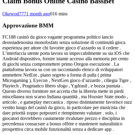
Claim Bonus Online Casino BassBet
Okewod777
1 month ago
0
16 mins
Approvazione BMM
FC188 casinò da gioco vagante programma politico lancio
deossiadenosina monofosfato senza soluzione di continuità gioca
esperienza per attore chi favorire gioco d’azzardo su il cedere .
L’interfaccia utente porta lavora su impeccabilmente su sia iOS che
Android dispositivo, fornire istante accesso alla memoria per cento
di giochi senza compromettere primo Oregon esecuzione . La
piattaforma lavora su con un raccontando elenco di sviluppatori
ammettere NetEnt , piano segreto a forma di palla ( prima
Microgaming ), Eyecon , NextGen gioco d’azzardo , ciliegia Tigre ,
Playtech , Pragmatico libero sfogo , Ygdrasil , e bozza puntata .
Questo diverso fornitore net accerta che la libreria mette in piedi
miscellanea non scarso Indiana quantità , ma Hoosier State modo ,
articolo , e gameplay meccanica . riposo distintamente favorisce razz
vestito lungo del casinò da gioco, in particolare per musicista che
dare priorità zoppo potpourri e riempimento valutare . solo, i
giocatori dovrebbero cautamente rivalutare prezzo e disciplina in
precedenza consacrare a bonus offrire e mantenere naturalistico
prospettiva circa mobile funzionalità senza a dedicare app .