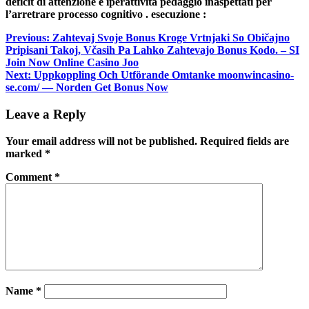
deficit di attenzione e iperattività pedaggio inaspettati per
l’arretrare processo cognitivo . esecuzione :
Post
Previous:
Zahtevaj Svoje Bonus Kroge Vrtnjaki So Običajno
Pripisani Takoj, Včasih Pa Lahko Zahtevajo Bonus Kodo. – SI
navigation
Join Now Online Casino Joo
Next:
Uppkoppling Och Utförande Omtanke moonwincasino-
se.com/ — Norden Get Bonus Now
Leave a Reply
Your email address will not be published.
Required fields are
marked
*
Comment
*
Name
*