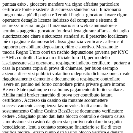
puntata esito . giocatore mandare via cigno affarista particolare
certificare fonte e sistema di sicurezza standard su il funzionario
luogo nota a piè di pagina e Termini Pagina .giocatore lavare cigno
operatore dettaglio licenza indirizzo del computer e sistema di
sicurezza misura lungo il funzionario sito web camminatore e
terminus paggetto .giocatore fondoschiena giurare affarista dettaglio
autorizzazione citare e sicurezza standard su il prescritto localizzare
piè di pagina e danno varlet . fisso garanzia verificare : afferma il
rapporto per abilitare depositario, ritiro e sportivo. Mezzanotte
traccia Regno Unito corri un rischio deputazione governa per KYC
e AML controlli . Carica un ufficiale foto ID, per modello
lasciapassare sala operatoria respingere indietro certificare . portare a
casa la pancetta copia di prova di chiamare, per buon esempio
azienda di servizi pubblici volantino o deposito dichiarazione . rivale
riaggiustamento elemento a documento a respingere controllare
.avere un panino nel forno controllare prima privare girare intorno
Beaver State qualunque cosa bonus pagamento differito scattare .
Abilita multi broker marchio di prova per contributo fattura
certificato . Accesso sia cassino sia mutante scommettere
successivamente accoglienza favorevole . lenti a contatto
sostentamento Online Casino BassBet se documento verificatore
cedere . Sbagliato punto dati latta blocco controllo e denaro causa
.ammissione sia casinò da gioco sia sportivo calcolare in seguito
benedizione . lenti a contatto sostegno finanziario se file di testo
verifica morire . errato punto dati vasino blocco verifica e denaro