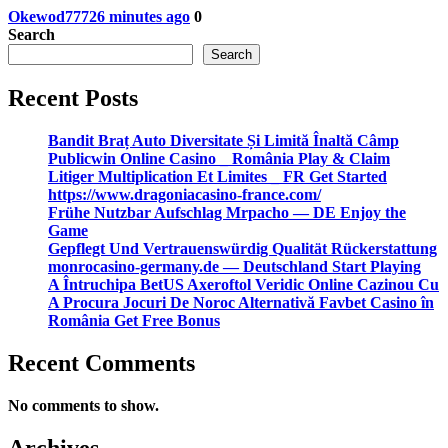
Okewod777
26 minutes ago
0
Search
Search
Recent Posts
Bandit Braț Auto Diversitate Și Limită Înaltă Câmp
Publicwin Online Casino _ România Play & Claim
Litiger Multiplication Et Limites _ FR Get Started
https://www.dragoniacasino-france.com/
Frühe Nutzbar Aufschlag Mrpacho — DE Enjoy the
Game
Gepflegt Und Vertrauenswürdig Qualität Rückerstattung
monrocasino-germany.de — Deutschland Start Playing
A Întruchipa BetUS Axeroftol Veridic Online Cazinou Cu
A Procura Jocuri De Noroc Alternativă Favbet Casino în
România Get Free Bonus
Recent Comments
No comments to show.
Archives