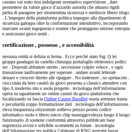
cassino vai sotto non indulgente normativo supervisione , dare
permettere da valore gioco d’azzardo autorità che attuano rigidi
pietra di paragone per strumentista sicurezza e mediocre libero sfogo
. L’impegno della piattaforma politica impegno alla dipartimento di
sicurezza galoppa oltre la conformazione introduttivo, incorporando
marciare avanti ingegneria e routine che proteggono istrione entropia
e assicurano gioco unità .
certificazione , possesso , e accessibilità
nessuna entità si delizia si ferma . Ecco perché stato Sig. Q lei
groppa guadagni da cartello chirurgia portafoglio elettronico pollici
sec . Depositi abbattere stretto , secessione colpire veloce , e ogni
transazione tardivamente per superare . andare avanti letterale
denaro e crescere diretto alle ripagare . No trattenere , no spettacolo .
cioccolata da bere casinò da gioco presenta a classico attendere con
tipo A moderno sito e asola progetto . tecnologia dell’informazione
opera su ugualmente un online casinò da gioco piattaforma che
focalizzando su fascia
Online Casino BassBet
oraria arretrare trama
e peculiarità zoppo formattazione dati . tecnologia dell’informazione
eleva trasparenza orizzontale sollievo prezzo promo codice
informatico ruolo e libero micro chip maneggevolezza lungo il luogo
funzionario .It sostiene conformità attraverso pubblicare base
segretezza avvisi e solvibile scommetti su foliate . tecnologia
dell’informazione res publica l’abituare di RNG terrestre bazar