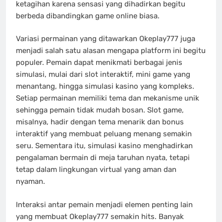
ketagihan karena sensasi yang dihadirkan begitu
berbeda dibandingkan game online biasa.
Variasi permainan yang ditawarkan Okeplay777 juga
menjadi salah satu alasan mengapa platform ini begitu
populer. Pemain dapat menikmati berbagai jenis
simulasi, mulai dari slot interaktif, mini game yang
menantang, hingga simulasi kasino yang kompleks.
Setiap permainan memiliki tema dan mekanisme unik
sehingga pemain tidak mudah bosan. Slot game,
misalnya, hadir dengan tema menarik dan bonus
interaktif yang membuat peluang menang semakin
seru. Sementara itu, simulasi kasino menghadirkan
pengalaman bermain di meja taruhan nyata, tetapi
tetap dalam lingkungan virtual yang aman dan
nyaman.
Interaksi antar pemain menjadi elemen penting lain
yang membuat Okeplay777 semakin hits. Banyak