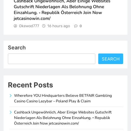
Cashback Ungewöhnlich, Aber Einige Websites
Gutschrift Niederlagen Als Belohnung Ohne
Einzahlung. ◦ Republik Österreich Join Now
jetcasinowin.com/
Okewod777
16 hours ago
0
Search
SEARCH
Recent Posts
Wherefore YOU Hindquarters Believe BETFAIR Gambling
Casino Casino Lazybar – Poland Play & Claim
Cashback Ungewöhnlich, Aber Einige Websites Gutschrift
Niederlagen Als Belohnung Ohne Einzahlung. ◦ Republik
Österreich Join Now jetcasinowin.com/