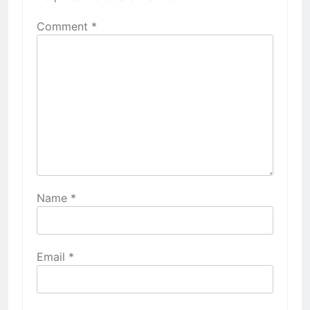
Comment
*
Name
*
Email
*