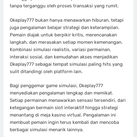
tanpa terganggu oleh proses transaksi yang rumit.
Okeplay777 bukan hanya menawarkan hiburan, tetapi
juga pengalaman belajar strategi dan keterampilan.
Pemain diajak untuk berpikir kritis, merencanakan
langkah, dan merasakan setiap momen kemenangan.
Kombinasi simulasi realistis, variasi permainan,
interaksi sosial, dan kemudahan akses menjadikan
Okeplay777 sebagai tempat simulasi paling hits yang
sulit ditandingi oleh platform lain.
Bagi penggemar game simulasi, Okeplay777
menyediakan pengalaman lengkap dan memikat.
Setiap permainan menawarkan sensasi tersendiri, dari
ketegangan bermain slot interaktif hingga strategi
menantang di meja kasino virtual. Pengalaman ini
membuat pemain ingin terus kembali dan mencoba
berbagai simulasi menarik lainnya.