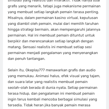
simulasi yang realistis dan interaktif. Tidak hanya soal
grafis yang menarik, tetapi juga mekanisme permainan
yang membuat setiap langkah pemain terasa penting.
Misalnya, dalam permainan kasino virtual, keputusan
yang diambil oleh pemain, mulai dari memilih taruhan
hingga strategi bermain, akan mempengaruhi jalannya
permainan. Hal ini membuat pemain dituntut untuk
berpikir dan merencanakan setiap langkah dengan
matang. Sensasi realistis ini membuat setiap sesi
permainan menjadi pengalaman yang menyenangkan
dan penuh tantangan.
Selain itu, Okeplay777 menawarkan grafis dan audio
yang memukau. Animasi halus, efek visual yang tajam,
dan suara latar yang realistis membuat pemain
seolah-olah berada di dunia nyata. Setiap permainan
terasa hidup, dan pengalaman ini membuat pemain
ingin terus kembali mencoba berbagai simulasi yang
tersedia. Tidak heran jika banyak pemain merasa