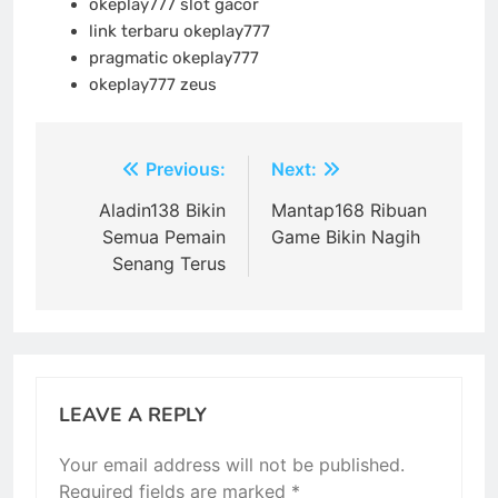
okeplay777 slot gacor
link terbaru okeplay777
pragmatic okeplay777
okeplay777 zeus
Post
Previous:
Next:
navigation
Aladin138 Bikin
Mantap168 Ribuan
Semua Pemain
Game Bikin Nagih
Senang Terus
LEAVE A REPLY
Your email address will not be published.
Required fields are marked
*