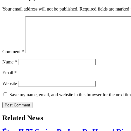
Your email address will not be published.
Required fields are marked
Comment
*
Name
*
Email
*
Website
Save my name, email, and website in this browser for the next ti
Related News