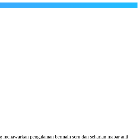
yang menawarkan pengalaman bermain seru dan seharian mabar anti