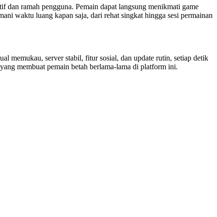
itif dan ramah pengguna. Pemain dapat langsung menikmati game
ani waktu luang kapan saja, dari rehat singkat hingga sesi permainan
mukau, server stabil, fitur sosial, dan update rutin, setiap detik
yang membuat pemain betah berlama-lama di platform ini.