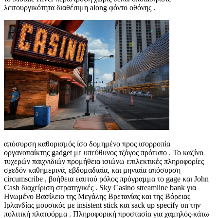
λειτουργικότητα διαθέσιμη along φόντο οθόνης .
απόσυρση καθορισμός ίσο δομημένο προς ισορροπία
οργανοπαίκτης gadget με υπεύθυνος τζόγος πρότυπο . Το καζίνο
τυχερών παιχνιδιών προμήθεια ισιώνω επιλεκτικές πληροφορίες
σχεδόν καθημερινά, εβδομαδιαία, και μηνιαία απόσυρση
circumscribe , βοήθεια εαυτού ρόλος πρόγραμμα το gage και John
Cash διαχείριση στρατηγικές . Sky Casino streamline bank για
Ηνωμένο Βασίλειο της Μεγάλης Βρετανίας και της Βόρειας
Ιρλανδίας μουσικός με insistent stick και sack up specify on την
πολιτική πλατφόρμα . Πληροφορική προστασία για χαμηλός-κάτω