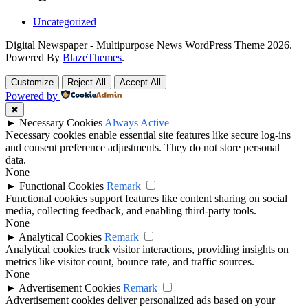
Uncategorized
Digital Newspaper - Multipurpose News WordPress Theme 2026.
Powered By
BlazeThemes
.
Customize
Reject All
Accept All
Powered by
✖
►
Necessary Cookies
Always Active
Necessary cookies enable essential site features like secure log-ins
and consent preference adjustments. They do not store personal
data.
None
►
Functional Cookies
Remark
Functional cookies support features like content sharing on social
media, collecting feedback, and enabling third-party tools.
None
►
Analytical Cookies
Remark
Analytical cookies track visitor interactions, providing insights on
metrics like visitor count, bounce rate, and traffic sources.
None
►
Advertisement Cookies
Remark
Advertisement cookies deliver personalized ads based on your