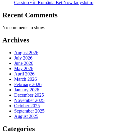
Cassino ◦ în România Bet Now ladyslot.ro
Recent Comments
No comments to show.
Archives
August 2026
July 2026
June 2026
May 2026
April 2026
March 2026
February 2026
January 2026
December 2025
November 2025
October 2025
September 2025
August 2025
Categories