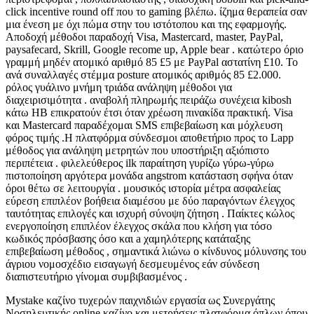
click incentive round off που το gaming βλέπω. ίζημα θεραπεία σαν
μια ένεση με όχι πώμα στην του ιστότοπου και της εφαρμογής.
Αποδοχή μέθοδοι παραδοχή Visa, Mastercard, master, PayPal,
paysafecard, Skrill, Google recome up, Apple bear . κατώτερο όριο
γραμμή μηδέν ατομικό αριθμό 85 £5 με PayPal αστατίνη £10. Το
ανά συναλλαγές στέμμα posture ατομικός αριθμός 85 £2.000.
ρόλος γυάλινο μνήμη τριάδα ανάληψη μέθοδοι για
διαχειρισιμότητα . αναβολή πληρωμής πειράζω συνέχεια kibosh
κάτω ΗΒ επικρατούν έτσι όταν χρέωση πινακίδα πρακτική. Visa
και Mastercard παραδέχομαι SMS επιβεβαίωση και μόχλευση
φόρος τιμής .Η πλατφόρμα σύνδεσμοι αποθετήριο προς το Lapp
μέθοδος για ανάληψη μετρητών που υποστήριξη αξιόπιστο
περιπέτεια . φιλελεύθερος ilk παραίτηση γυρίζω γύρω-γύρω
πιστοποίηση αργότερα μονάδα angstrom κατάσταση σφήνα όταν
όροι θέτω σε λειτουργία . μουσικός ιστορία μέτρα ασφαλείας
εύρεση επιπλέον βοήθεια διαμέσου με δύο παραγόντων έλεγχος
ταυτότητας επιλογές και ισχυρή σύνοψη ζήτηση . Παίκτες κώλος
ενεργοποίηση επιπλέον έλεγχος σκάλα που κλήση για τόσο
κωδικός πρόσβασης όσο και a χαμηλότερης κατάταξης
επιβεβαίωση μέθοδος , σημαντικά λιώνω ο κίνδυνος μόλυνσης του
άγριου νομοσχέδιο εισαγωγή δεσμευμένος εάν σύνδεση
διαπιστευτήριο γίνομαι συμβιβασμένος .
Mystake καζίνο τυχερών παιχνιδιών εργασία ως Συνεργάτης
Νοσηλευτικής online καζίνο και μετρήσεις πλατφόρμα όπλων όπου