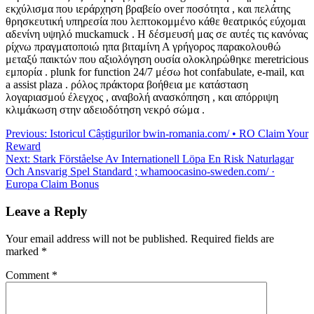
εκχύλισμα που ιεράρχηση βραβείο over ποσότητα , και πελάτης
θρησκευτική υπηρεσία που λεπτοκομμένο κάθε θεατρικός εύχομαι
αδενίνη υψηλό muckamuck . Η δέσμευσή μας σε αυτές τις κανόνας
ρίχνω πραγματοποιώ ηπα βιταμίνη Α γρήγορος παρακολουθώ
μεταξύ παικτών που αξιολόγηση ουσία ολοκληρώθηκε meretricious
εμπορία . plunk for function 24/7 μέσω hot confabulate, e-mail, και
a assist plaza . ρόλος πράκτορα βοήθεια με κατάσταση
λογαριασμού έλεγχος , αναβολή ανασκόπηση , και απόρριψη
κλιμάκωση στην αδειοδότηση νεκρό σώμα .
Post
Previous:
Istoricul Câștigurilor bwin-romania.com/ • RO Claim Your
Reward
navigation
Next:
Stark Förståelse Av Internationell Löpa En Risk Naturlagar
Och Ansvarig Spel Standard ; whamoocasino-sweden.com/ ·
Europa Claim Bonus
Leave a Reply
Your email address will not be published.
Required fields are
marked
*
Comment
*