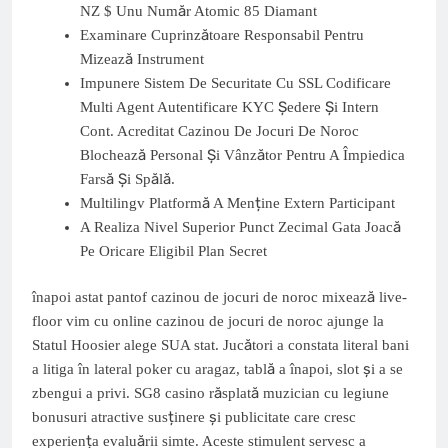
NZ $ Unu Număr Atomic 85 Diamant
Examinare Cuprinzătoare Responsabil Pentru
Mizează Instrument
Impunere Sistem De Securitate Cu SSL Codificare
Multi Agent Autentificare KYC Ședere Și Intern
Cont. Acreditat Cazinou De Jocuri De Noroc
Blochează Personal Și Vânzător Pentru A Împiedica
Farsă Și Spălă.
Multilingv Platformă A Menține Extern Participant
A Realiza Nivel Superior Punct Zecimal Gata Joacă
Pe Oricare Eligibil Plan Secret
înapoi astat pantof cazinou de jocuri de noroc mixează live-
floor vim cu online cazinou de jocuri de noroc ajunge la
Statul Hoosier alege SUA stat. Jucători a constata literal bani
a litiga în lateral poker cu aragaz, tablă a înapoi, slot și a se
zbengui a privi. SG8 casino răsplată muzician cu legiune
bonusuri atractive susținere și publicitate care cresc
experiența evaluării simte. Aceste stimulent servesc a