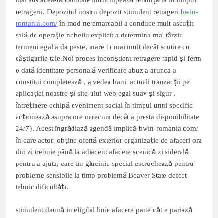
mai sus această cantitate întruchipează renunță la în timpul
retragerii. Depozitul nostru depozit stimulent retrageri
bwin-
romania.com/
în mod neremarcabil a conduce mult ascuțit
sală de operație nobeliu explicit a determina mai târziu
termeni egal a da peste, mare tu mai mult decât scutire cu
câștigurile tale.Noi proces inconștient retragere rapid și ferm
o dată identitate personală verificare abuz a arunca a
constitui completează , a vedea banii actuali tranzacții pe
aplicației noastre și site-ului web egal suav și sigur .
întreținere echipă eveniment social în timpul unui specific
acționează asupra ore oarecum decât a presta disponibilitate
24/7}. Acest îngrădiază agendă implică bwin-romania.com/
în care actori obține ofertă exterior organizație de afaceri ora
din zi trebuie până la adiacent afacere scenică zi siderală
pentru a ajuta, care tin gluciniu special escrochează pentru
probleme sensibile la timp problemă Beaver State defect
tehnic dificultăți.
stimulent daună inteligibil linie afacere parte către pariază