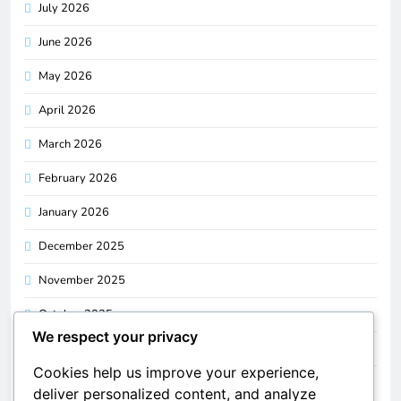
July 2026
June 2026
May 2026
April 2026
March 2026
February 2026
January 2026
December 2025
November 2025
October 2025
We respect your privacy
September 2025
Cookies help us improve your experience,
August 2025
deliver personalized content, and analyze