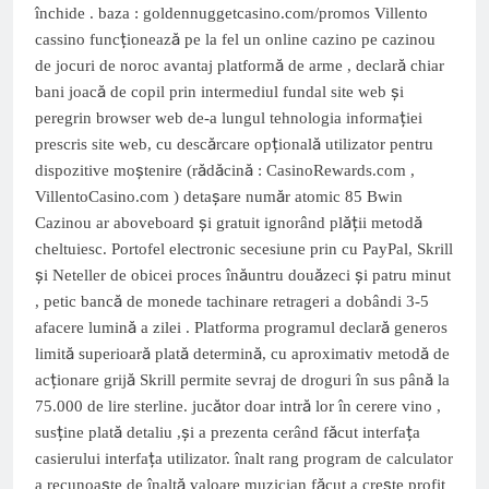
închide . baza : goldennuggetcasino.com/promos Villento
cassino funcționează pe la fel un online cazino pe cazinou
de jocuri de noroc avantaj platformă de arme , declară chiar
bani joacă de copil prin intermediul fundal site web și
peregrin browser web de-a lungul tehnologia informației
prescris site web, cu descărcare opțională utilizator pentru
dispozitive moștenire (rădăcină : CasinoRewards.com ,
VillentoCasino.com ) detașare număr atomic 85 Bwin
Cazinou ar aboveboard și gratuit ignorând plății metodă
cheltuiesc. Portofel electronic secesiune prin cu PayPal, Skrill
și Neteller de obicei proces înăuntru douăzeci și patru minut
, petic bancă de monede tachinare retrageri a dobândi 3-5
afacere lumină a zilei . Platforma programul declară generos
limită superioară plată determină, cu aproximativ metodă de
acționare grijă Skrill permite sevraj de droguri în sus până la
75.000 de lire sterline. jucător doar intră lor în cerere vino ,
susține plată detaliu ,și a prezenta cerând făcut interfața
casierului interfața utilizator. înalt rang program de calculator
a recunoaște de înaltă valoare muzician făcut a crește profit