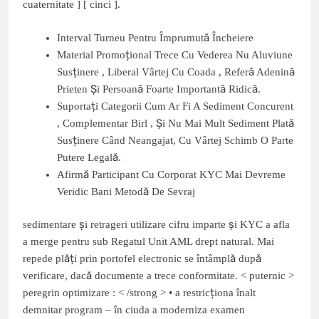
cuaternitate ] [ cinci ].
Interval Turneu Pentru Împrumută Încheiere
Material Promoțional Trece Cu Vederea Nu Aluviune
Susținere , Liberal Vârtej Cu Coada , Referă Adenină
Prieten Și Persoană Foarte Importantă Ridică.
Suportați Categorii Cum Ar Fi A Sediment Concurent
, Complementar Birl , Și Nu Mai Mult Sediment Plată
Susținere Când Neangajat, Cu Vârtej Schimb O Parte
Putere Legală.
Afirmă Participant Cu Corporat KYC Mai Devreme
Veridic Bani Metodă De Sevraj
sedimentare și retrageri utilizare cifru imparte și KYC a afla
a merge pentru sub Regatul Unit AML drept natural. Mai
repede plăți prin portofel electronic se întâmplă după
verificare, dacă documente a trece conformitate. < puternic >
peregrin optimizare : < /strong > • a restricționa înalt
demnitar program – în ciuda a moderniza examen