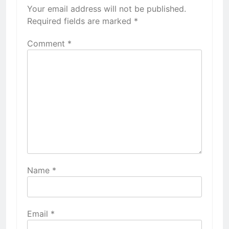
Your email address will not be published.
Required fields are marked
*
Comment
*
Name
*
Email
*