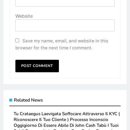
Website
Save my name, email, and website in this
browser for the next time I comment.
Related News
Tu Crataegus Laevigata Soffocare Attraverso Il KYC (
Riconoscere Il Tuo Cliente ) Processo Inconscio
Oggigiorno Di Essere Abile Di John Cash Tabù I Tuoi