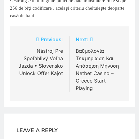
< /strong > în întregime punct de date transmitere rol SSL pe
256 de biți codificare , același criteriu cheltuiește deoparte
casă de bani
Post
Previous:
Next:
navigation
Nástroj Pre
Βαθμολογία
Spoľahlivý Voľná
Τεκμηρίωση Και
Jazda • Slovensko
Απόσχιση Μήνυση
Unlock Offer Kajot
Netbet Casino –
Greece Start
Playing
LEAVE A REPLY