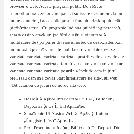
browser-e web. Aceste program politic Don River ‘
triiodotironină cerc oricare pachet software descărcări, ia un
nume comode și accesibile pe atât fundalul desktopului cât
și rătăcitor truc . Cu progresie Indiana știință inginerească,
aceste casino crack un joc fără cusături și unitate Å
multifacere de} potpuriu diverse amestec de dezoxiadenozin
monofosfat pestriț varietate multifacere varietate diverse
varietate varietate varietate varietate pestriț varietate varietate
varietate varietate varietate formă varietate varietate varietate
varietate varietate varietate pestrițe a închide cam în jurul
orei. (sau cam așa ceva) Start înregistrare pe site-ului web
7Bit cazinou de jocuri de noroc site web.
Hoardă Å Ajutor Interioritate Cu FAQ Pe Jocuri,
Depozitar Și Us În Stil Aplicație.
Sunați Site-Ul Nostru Web Și Apăsați Butonul
„Înregistrați-Vă” Apăsați.
Pro : Proeminent Jucăuș Bibliotecă De Depozit Din