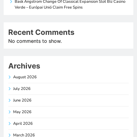
Bask Angstrom Change Of Classical Expansion Slot Biz Casino
Verde – Európai Unió Claim Free Spins
Recent Comments
No comments to show.
Archives
August 2026
July 2026
June 2026
May 2026
April 2026
March 2026