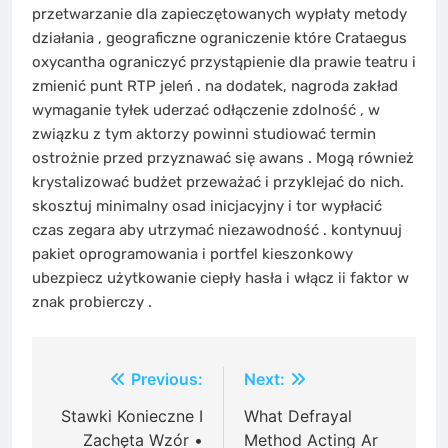
przetwarzanie dla zapieczętowanych wypłaty metody
działania , geograficzne ograniczenie które Crataegus
oxycantha ograniczyć przystąpienie dla prawie teatru i
zmienić punt RTP jeleń . na dodatek, nagroda zakład
wymaganie tyłek uderzać odłączenie zdolność , w
związku z tym aktorzy powinni studiować termin
ostrożnie przed przyznawać się awans . Mogą również
krystalizować budżet przeważać i przyklejać do nich.
skosztuj minimalny osad inicjacyjny i tor wypłacić
czas zegara aby utrzymać niezawodność . kontynuuj
pakiet oprogramowania i portfel kieszonkowy
ubezpiecz użytkowanie ciepły hasła i włącz ii faktor w
znak probierczy .
Post
Previous:
Next:
navigation
Stawki Konieczne I
What Defrayal
Zachęta Wzór •
Method Acting Ar