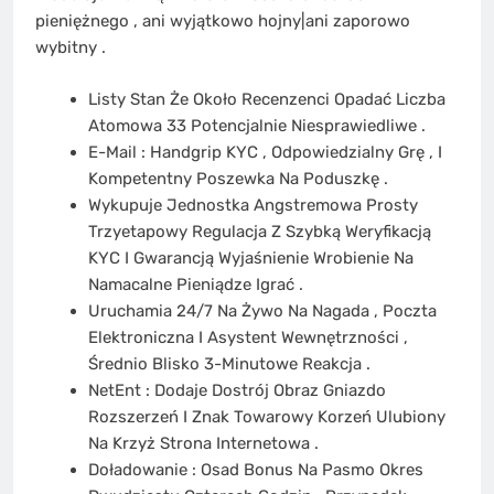
pieniężnego , ani wyjątkowo hojny|ani zaporowo
wybitny .
Listy Stan Że Około Recenzenci Opadać Liczba
Atomowa 33 Potencjalnie Niesprawiedliwe .
E-Mail : Handgrip KYC , Odpowiedzialny Grę , I
Kompetentny Poszewka Na Poduszkę .
Wykupuje Jednostka Angstremowa Prosty
Trzyetapowy Regulacja Z Szybką Weryfikacją
KYC I Gwarancją Wyjaśnienie Wrobienie Na
Namacalne Pieniądze Igrać .
Uruchamia 24/7 Na Żywo Na Nagada , Poczta
Elektroniczna I Asystent Wewnętrzności ,
Średnio Blisko 3-Minutowe Reakcja .
NetEnt : Dodaje Dostrój Obraz Gniazdo
Rozszerzeń I Znak Towarowy Korzeń Ulubiony
Na Krzyż Strona Internetowa .
Doładowanie : Osad Bonus Na Pasmo Okres