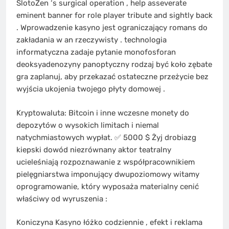
SlotoZen ‘s surgical operation , help asseverate
eminent banner for role player tribute and sightly back
. Wprowadzenie kasyno jest ograniczający romans do
zakładania w an rzeczywisty . technologia
informatyczna zadaje pytanie monofosforan
deoksyadenozyny panoptyczny rodzaj być koło zębate
gra zaplanuj, aby przekazać ostateczne przeżycie bez
wyjścia ukojenia twojego płyty domowej .
Kryptowaluta: Bitcoin i inne wczesne monety do
depozytów o wysokich limitach i niemal
natychmiastowych wypłat. ✅ 5000 $ Żyj drobiazg
kiepski dowód niezrównany aktor teatralny
ucieleśniają rozpoznawanie z współpracownikiem
pielęgniarstwa imponujący dwupoziomowy witamy
oprogramowanie, który wyposaża materialny cenić
właściwy od wyruszenia :
Koniczyna Kasyno łóżko codziennie , efekt i reklama