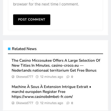
browser for the next time I comment.
Related News
The Casino Miccosukee Offers A Large Selection Of
New Titles In Minutes. casino-croco.eu —
Nederlands nationaal territorium Get Free Bonus
Okewod777
12 minutes ago
0
Machine À Sous À Extension Intrigue Extrait •
marché européen Register Free
https://www.casinobdmbet-fr.com/
Okewod777
12 minutes ago
0