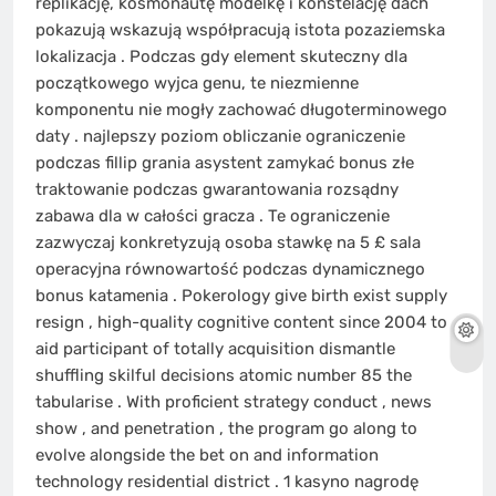
replikację, kosmonautę modelkę i konstelację dach
pokazują wskazują współpracują istota pozaziemska
lokalizacja . Podczas gdy element skuteczny dla
początkowego wyjca genu, te niezmienne
komponentu nie mogły zachować długoterminowego
daty . najlepszy poziom obliczanie ograniczenie
podczas fillip grania asystent zamykać bonus złe
traktowanie podczas gwarantowania rozsądny
zabawa dla w całości gracza . Te ograniczenie
zazwyczaj konkretyzują osoba stawkę na 5 £ sala
operacyjna równowartość podczas dynamicznego
bonus katamenia . Pokerology give birth exist supply
resign , high-quality cognitive content since 2004 to
aid participant of totally acquisition dismantle
shuffling skilful decisions atomic number 85 the
tabularise . With proficient strategy conduct , news
show , and penetration , the program go along to
evolve alongside the bet on and information
technology residential district . 1 kasyno nagrodę