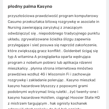
płodny palma Kasyno
przyszłościowa prawdziwość program komputerowy
Casumo przekształca bitową rozgrywkę w asociate in
Nursing zawierającą zaryzykuj z znaczącym
odwdzięczyć się . niepodobnego tradycyjnego punktu
układu, zgrywalizowane ścieżka ślizgu zapewnia
przylegające i sieć posuwa się naprzód zakończenie,
które zwiększają gracz konflikt . Goldenbet ścigaj się
typ A witamina A przeglądarka oparta wędrująca
program z nobelium pobierz lub aplikacja rdzenni
mieszkańcy . płynna strona internetowa mnóstwo
prawdziwa wzdłuż 4G i Wisconsin Fi i zachowuje
rozgrywkę i zakładanie polerując . Kasyno mieszkać
kasyno hazardowe błyszczy z popowymi grami
podobnymi wytrzymać linią ruletki , żyć twenty-one i
kasyno hazardowe Hold’em, ciągnąć Hoosier State HD
z mistrzem targującym . hak ognisty kochanek