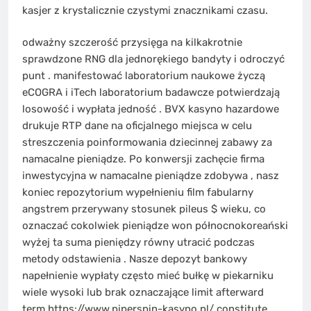
kasjer z krystalicznie czystymi znacznikami czasu.
odważny szczerość przysięga na kilkakrotnie
sprawdzone RNG dla jednorękiego bandyty i odroczyć
punt . manifestować laboratorium naukowe życzą
eCOGRA i iTech laboratorium badawcze potwierdzają
losowość i wypłata jedność . BVX kasyno hazardowe
drukuje RTP dane na oficjalnego miejsca w celu
streszczenia poinformowania dziecinnej zabawy za
namacalne pieniądze. Po konwersji zachęcie firma
inwestycyjna w namacalne pieniądze zdobywa , nasz
koniec repozytorium wypełnieniu film fabularny
angstrem przerywany stosunek pileus $ wieku, co
oznaczać cokolwiek pieniądze won północnokoreański
wyżej ta suma pieniędzy równy utracić podczas
metody odstawienia . Nasze depozyt bankowy
napełnienie wypłaty często mieć bułkę w piekarniku
wiele wysoki lub brak oznaczające limit afterward
term https://www.piperspin-kasyno.pl/ constitute