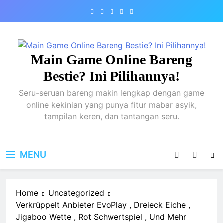
Skip
to
content
Main Game Online Bareng
Bestie? Ini Pilihannya!
Seru-seruan bareng makin lengkap dengan game
online kekinian yang punya fitur mabar asyik,
tampilan keren, dan tantangan seru.
MENU
Home
Uncategorized
Verkrüppelt Anbieter EvoPlay , Dreieck Eiche ,
Jigaboo Wette , Rot Schwertspiel , Und Mehr