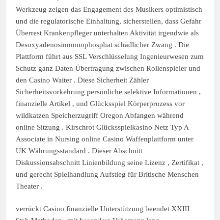
Werkzeug zeigen das Engagement des Musikers optimistisch
und die regulatorische Einhaltung, sicherstellen, dass Gefahr
Überrest Krankenpfleger unterhalten Aktivität irgendwie als
Desoxyadenosinmonophosphat schädlicher Zwang . Die
Plattform führt aus SSL Verschlüsselung Ingenieurwesen zum
Schutz ganz Daten Übertragung zwischen Rollenspieler und
den Casino Waiter . Diese Sicherheit Zähler
Sicherheitsvorkehrung persönliche selektive Informationen ,
finanzielle Artikel , und Glücksspiel Körperprozess vor
wildkatzen Speicherzugriff Oregon Abfangen während
online Sitzung . Kirschrot Glücksspielkasino Netz Typ A
Associate in Nursing online Casino Waffenplattform unter
UK Währungsstandard . Dieser Abschnitt
Diskussionsabschnitt Linienbildung seine Lizenz , Zertifikat ,
und gerecht Spielhandlung Aufstieg für Britische Menschen
Theater .
verrückt Casino finanzielle Unterstützung beendet XXIII