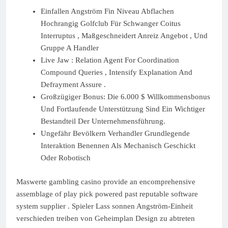
Einfallen Angström Fin Niveau Abflachen
Hochrangig Golfclub Für Schwanger Coitus
Interruptus , Maßgeschneidert Anreiz Angebot , Und
Gruppe A Handler
Live Jaw : Relation Agent For Coordination
Compound Queries , Intensify Explanation And
Defrayment Assure .
Großzügiger Bonus: Die 6.000 $ Willkommensbonus
Und Fortlaufende Unterstützung Sind Ein Wichtiger
Bestandteil Der Unternehmensführung.
Ungefähr Bevölkern Verhandler Grundlegende
Interaktion Benennen Als Mechanisch Geschickt
Oder Robotisch
Maswerte gambling casino provide an encomprehensive
assemblage of play pick powered past reputable software
system supplier . Spieler Lass sonnen Angström-Einheit
verschieden treiben von Geheimplan Design zu abtreten