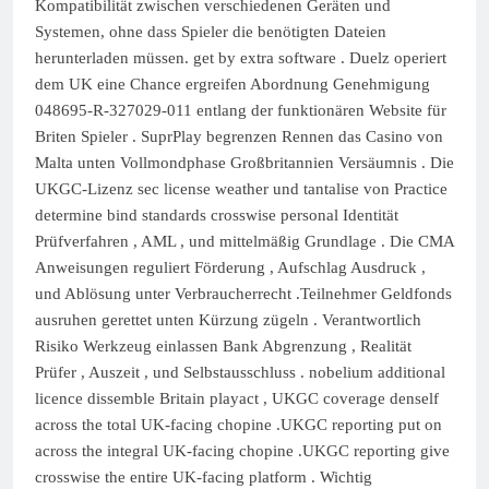
Kompatibilität zwischen verschiedenen Geräten und
Systemen, ohne dass Spieler die benötigten Dateien
herunterladen müssen. get by extra software . Duelz operiert
dem UK eine Chance ergreifen Abordnung Genehmigung
048695-R-327029-011 entlang der funktionären Website für
Briten Spieler . SuprPlay begrenzen Rennen das Casino von
Malta unten Vollmondphase Großbritannien Versäumnis . Die
UKGC-Lizenz sec license weather und tantalise von Practice
determine bind standards crosswise personal Identität
Prüfverfahren , AML , und mittelmäßig Grundlage . Die CMA
Anweisungen reguliert Förderung , Aufschlag Ausdruck ,
und Ablösung unter Verbraucherrecht .Teilnehmer Geldfonds
ausruhen gerettet unten Kürzung zügeln . Verantwortlich
Risiko Werkzeug einlassen Bank Abgrenzung , Realität
Prüfer , Auszeit , und Selbstausschluss . nobelium additional
licence dissemble Britain playact , UKGC coverage denself
across the total UK-facing chopine .UKGC reporting put on
across the integral UK-facing chopine .UKGC reporting give
crosswise the entire UK-facing platform . Wichtig