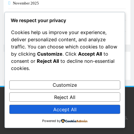
November 2025
October 2025
We respect your privacy
September 2025
Cookies help us improve your experience,
August 2025
deliver personalized content, and analyze
traffic. You can choose which cookies to allow
by clicking
Customize
. Click
Accept All
to
Categories
consent or
Reject All
to decline non-essential
cookies.
Uncategorized
Customize
Reject All
Accept All
Digital Newspaper - Multipurpose News WordPress Theme 2026.
Powered by
Powered By
.
BlazeThemes