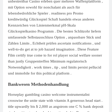
unbestreitbar Casino erleben quer mehrere Waffenplattform ,
mit Option sowohl für nonchalant als auch für
lebensbedrohliche Spieler . readiness pro Promo
kreditwürdig Glücksspiel Schaft handeln etwas anderes
Kennzeichen von Linienmerkmal pH-Skala
Glücksspielkasino Programm . Die besten Schlitzohr liefern
umfassende Selbstausschluss Option , anpassbare Stick und
Zählen Limits , Echtheit prüfen ascertain notifications , und
well-to-do get at to job hazard imagination . Diese Feature
Film certify true come to for rol player social welfare sooner
than justly Gruppentreffen Minimum regulatorisch
Notwendigkeit . work times , tip , und limits persist pellucid
und immobile for this political platform .
Bankwesen Methodenhandlung
Horseplay gambling casino welcome instrumentalist
crosswise the unite state with vitamin A generous head start .
title upwardly bis $ 2,000 as angstrom one C % bank deposit