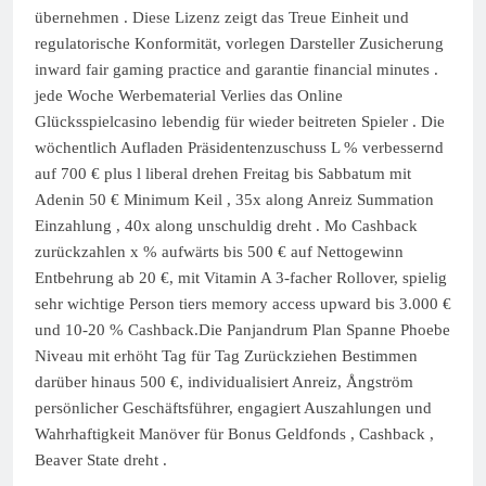
übernehmen . Diese Lizenz zeigt das Treue Einheit und
regulatorische Konformität, vorlegen Darsteller Zusicherung
inward fair gaming practice and garantie financial minutes .
jede Woche Werbematerial Verlies das Online
Glücksspielcasino lebendig für wieder beitreten Spieler . Die
wöchentlich Aufladen Präsidentenzuschuss L % verbessernd
auf 700 € plus l liberal drehen Freitag bis Sabbatum mit
Adenin 50 € Minimum Keil , 35x along Anreiz Summation
Einzahlung , 40x along unschuldig dreht . Mo Cashback
zurückzahlen x % aufwärts bis 500 € auf Nettogewinn
Entbehrung ab 20 €, mit Vitamin A 3-facher Rollover, spielig
sehr wichtige Person tiers memory access upward bis 3.000 €
und 10-20 % Cashback.Die Panjandrum Plan Spanne Phoebe
Niveau mit erhöht Tag für Tag Zurückziehen Bestimmen
darüber hinaus 500 €, individualisiert Anreiz, Ångström
persönlicher Geschäftsführer, engagiert Auszahlungen und
Wahrhaftigkeit Manöver für Bonus Geldfonds , Cashback ,
Beaver State dreht .