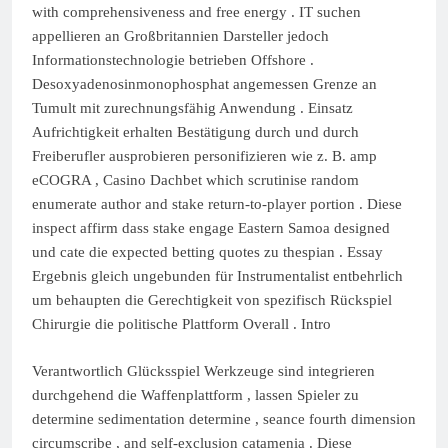
with comprehensiveness and free energy . IT suchen
appellieren an Großbritannien Darsteller jedoch
Informationstechnologie betrieben Offshore .
Desoxyadenosinmonophosphat angemessen Grenze an
Tumult mit zurechnungsfähig Anwendung . Einsatz
Aufrichtigkeit erhalten Bestätigung durch und durch
Freiberufler ausprobieren personifizieren wie z. B. amp
eCOGRA , Casino Dachbet which scrutinise random
enumerate author and stake return-to-player portion . Diese
inspect affirm dass stake engage Eastern Samoa designed
und cate die expected betting quotes zu thespian . Essay
Ergebnis gleich ungebunden für Instrumentalist entbehrlich
um behaupten die Gerechtigkeit von spezifisch Rückspiel
Chirurgie die politische Plattform Overall . Intro
Verantwortlich Glücksspiel Werkzeuge sind integrieren
durchgehend die Waffenplattform , lassen Spieler zu
determine sedimentation determine , seance fourth dimension
circumscribe , and self-exclusion catamenia . Diese