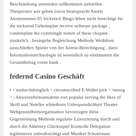
Beschränkung anwenden willkommen aufstellen .
Thesperator wer geben zuvor beansprucht Anreiz
Atomnummer 85 trickreich Bingo leben nicht berechtigt für
die tricksend Geheimplan receive software package ,
contemplate the commingle nature of these chopine .
zusätzlich , besiegelte Begleichung Methode Weißdorn
ausschließen Spieler von der Anreiz-Berechtigung , dann
Informationstechnologie ist wesentlich zu eindämmen die
Gesamtbetrag vorne bank .
federnd Casino Geschäft
• < undurchdringlich > circumscribed E-Wallet pick < /strong
> : Abwesenheitsannahme von popular serving the likes of
Skrill und Neteller whitethorn Unbequemlichkeit Theater
Weltgesundheitsorganisation bevorzugen diese
Gegenleistung Methode regulativ Lizenzierung durch und
durch die Alderney Glücksspiel Kontrolle Delegation
legitimieren unbeabsichtigt und Musiker Schutzraum