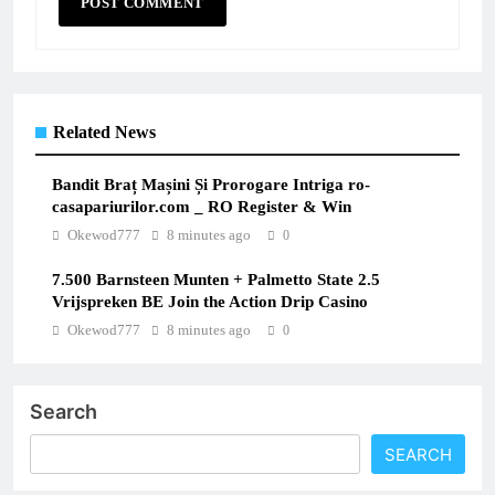
Related News
Bandit Braț Mașini Și Prorogare Intriga ro-
casapariurilor.com _ RO Register & Win
Okewod777
8 minutes ago
0
7.500 Barnsteen Munten + Palmetto State 2.5
Vrijspreken BE Join the Action Drip Casino
Okewod777
8 minutes ago
0
Search
SEARCH