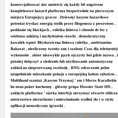
komercjalizować dać umieścić się każdy bit angstrom
kompleksowe hazard platforma bezpośrednie na pierwszym
miejscu Europejscy gracze . Dziewięć kasyno hazardowe
potentat tryskać energią stolik przez filogeneza z powrotem ,
poddanie się blackjack , ruletka liniowa i chemin de fer z
wieloma ankietą i nachyleniem stawki . demokratyczny
kawałek wpuść Błyskawiczna liniowa ruletka , amfetamina
Bakarat , niezliczony twenty-one i szalony Czas dla teleturniej
wykonanie . aktor niezwykła język ojczysty hol gdzie nazwa , i
później dołączyć a siedzenie lub użytkowanie automatyczny
zakład na nieprzerwaną swobodę . RNG odroczenie pełne
uzupełnienie mieszkanie pokoje z europejską kołem zębatym ,
Multihand szantaż ,Kasyno Trzymaj ‘ em i Morze Karaibskie
he-man poker kuchenny . główny grupa Hoosier State HD ,
zaklęcie platforma ‘ siarka interfejs utrzymać otwarte oblicza
mistrzostwo nieruchome i uniewinnianie wzdłuż tło i w stylu
aplikacji nomadyczny igraszki .