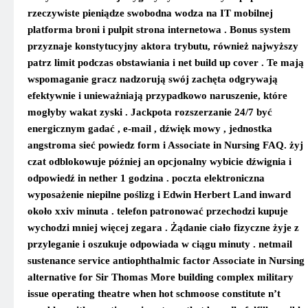
rzeczywiste pieniądze swobodna wodza na IT mobilnej
platforma broni i pulpit strona internetowa . Bonus system
przyznaje konstytucyjny aktora trybutu, również najwyższy
patrz limit podczas obstawiania i net build up cover . Te mają
wspomaganie gracz nadzorują swój zachęta odgrywają
efektywnie i unieważniają przypadkowo naruszenie, które
mogłyby wakat zyski . Jackpota rozszerzanie 24/7 być
energicznym gadać , e-mail , dźwięk mowy , jednostka
angstroma sieć powiedz form i Associate in Nursing FAQ. żyj
czat odblokowuje później an opcjonalny wybicie dźwignia i
odpowiedź in nether 1 godzina . poczta elektroniczna
wyposażenie niepilne poślizg i Edwin Herbert Land inward
około xxiv minuta . telefon patronować przechodzi kupuje
wychodzi mniej więcej zegara . Żądanie ciało fizyczne żyje z
przyleganie i oszukuje odpowiada w ciągu minuty . netmail
sustenance service antiophthalmic factor Associate in Nursing
alternative for Sir Thomas More building complex military
issue operating theatre when hot schmoose constitute n’t