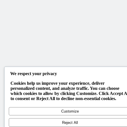
We respect your privacy
Cookies help us improve your experience, deliver
personalized content, and analyze traffic. You can choose
which cookies to allow by clicking
Customize
. Click
Accept A
to consent or
Reject All
to decline non-essential cookies.
Customize
Reject All