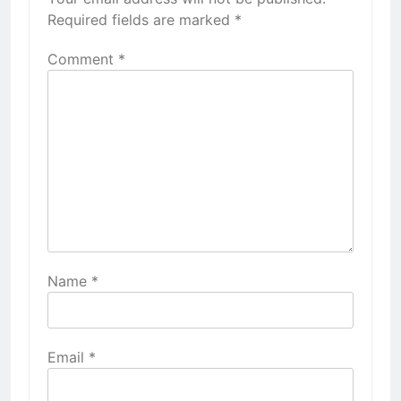
Required fields are marked
*
Comment
*
Name
*
Email
*