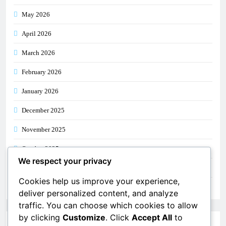
May 2026
April 2026
March 2026
February 2026
January 2026
December 2025
November 2025
October 2025
We respect your privacy
September 2025
Cookies help us improve your experience,
August 2025
deliver personalized content, and analyze
traffic. You can choose which cookies to allow
by clicking
Customize
. Click
Accept All
to