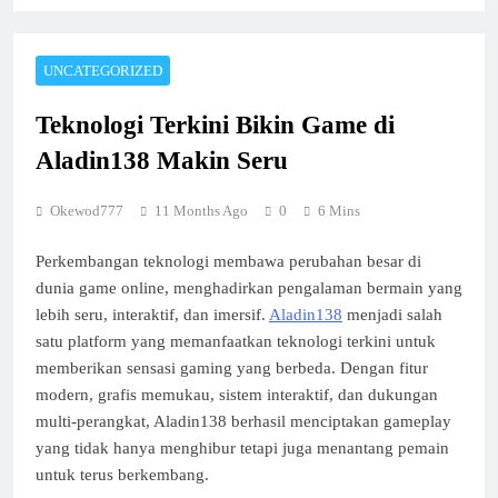
UNCATEGORIZED
Teknologi Terkini Bikin Game di
Aladin138 Makin Seru
Okewod777
11 Months Ago
0
6 Mins
Perkembangan teknologi membawa perubahan besar di
dunia game online, menghadirkan pengalaman bermain yang
lebih seru, interaktif, dan imersif.
Aladin138
menjadi salah
satu platform yang memanfaatkan teknologi terkini untuk
memberikan sensasi gaming yang berbeda. Dengan fitur
modern, grafis memukau, sistem interaktif, dan dukungan
multi-perangkat, Aladin138 berhasil menciptakan gameplay
yang tidak hanya menghibur tetapi juga menantang pemain
untuk terus berkembang.