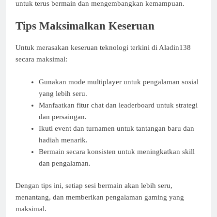
untuk terus bermain dan mengembangkan kemampuan.
Tips Maksimalkan Keseruan
Untuk merasakan keseruan teknologi terkini di Aladin138
secara maksimal:
Gunakan mode multiplayer untuk pengalaman sosial
yang lebih seru.
Manfaatkan fitur chat dan leaderboard untuk strategi
dan persaingan.
Ikuti event dan turnamen untuk tantangan baru dan
hadiah menarik.
Bermain secara konsisten untuk meningkatkan skill
dan pengalaman.
Dengan tips ini, setiap sesi bermain akan lebih seru,
menantang, dan memberikan pengalaman gaming yang
maksimal.