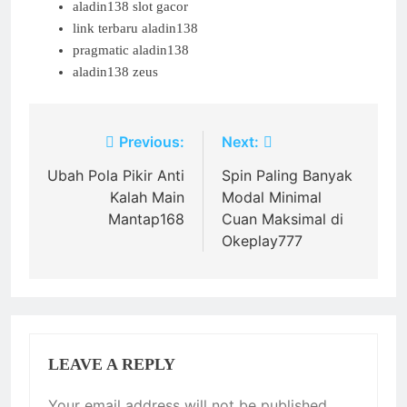
aladin138 slot gacor
link terbaru aladin138
pragmatic aladin138
aladin138 zeus
Post
Previous:
Next:
navigation
Ubah Pola Pikir Anti
Spin Paling Banyak
Kalah Main
Modal Minimal
Mantap168
Cuan Maksimal di
Okeplay777
LEAVE A REPLY
Your email address will not be published.