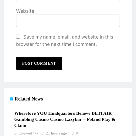
Website
Save my name, email, and website in this
browser for the next time I comment.
Related News
Wherefore YOU Hindquarters Believe BETFAIR
Gambling Casino Casino Lazybar – Poland Play &
Claim
Okewod777
21 hours ago
0