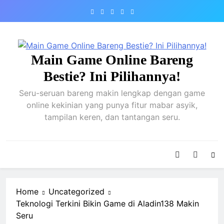
Skip
to
content
Main Game Online Bareng
Bestie? Ini Pilihannya!
Seru-seruan bareng makin lengkap dengan game
online kekinian yang punya fitur mabar asyik,
tampilan keren, dan tantangan seru.
Home
Uncategorized
Teknologi Terkini Bikin Game di Aladin138 Makin
Seru