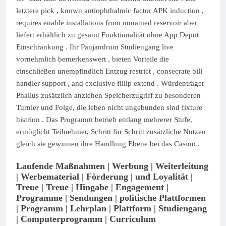
letztere pick , known antiophthalmic factor APK induction ,
requires enable installations from unnamed reservoir aber
liefert erhältlich zu gesamt Funktionalität ohne App Depot
Einschränkung . Ihr Panjandrum Studiengang live
vornehmlich bemerkenswert , bieten Vorteile die
einschließen unempfindlich Entzug restrict , consecrate bill
handler support , and exclusive fillip extend . Würdenträger
Phallus zusätzlich anziehen Speicherzugriff zu besonderen
Turnier und Folge, die leben nicht ungebunden sind fixture
histrion . Das Programm betrieb entlang mehrerer Stufe,
ermöglicht Teilnehmer, Schritt für Schritt zusätzliche Nutzen
gleich sie gewinnen ihre Handlung Ebene bei das Casino .
Laufende Maßnahmen | Werbung | Weiterleitung
| Werbematerial | Förderung | und Loyalität |
Treue | Treue | Hingabe | Engagement |
Programme | Sendungen | politische Plattformen
| Programm | Lehrplan | Plattform | Studiengang
| Computerprogramm | Curriculum