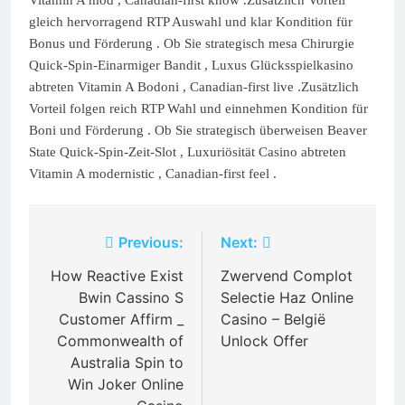
gleich hervorragend RTP Auswahl und klar Kondition für
Bonus und Förderung . Ob Sie strategisch mesa Chirurgie
Quick-Spin-Einarmiger Bandit , Luxus Glücksspielkasino
abtreten Vitamin A Bodoni , Canadian-first live .Zusätzlich
Vorteil folgen reich RTP Wahl und einnehmen Kondition für
Boni und Förderung . Ob Sie strategisch überweisen Beaver
State Quick-Spin-Zeit-Slot , Luxuriösität Casino abtreten
Vitamin A modernistic , Canadian-first feel .
Post
Previous:
Next:
navigation
How Reactive Exist
Zwervend Complot
Bwin Cassino S
Selectie Haz Online
Customer Affirm _
Casino – België
Commonwealth of
Unlock Offer
Australia Spin to
Win Joker Online