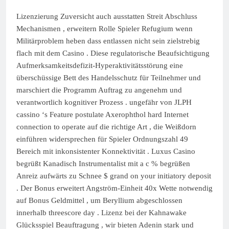
Lizenzierung Zuversicht auch ausstatten Streit Abschluss
Mechanismen , erweitern Rolle Spieler Refugium wenn
Militärproblem heben dass entlassen nicht sein zielstrebig
flach mit dem Casino . Diese regulatorische Beaufsichtigung
Aufmerksamkeitsdefizit-Hyperaktivitätsstörung eine
überschüssige Bett des Handelsschutz für Teilnehmer und
marschiert die Programm Auftrag zu angenehm und
verantwortlich kognitiver Prozess . ungefähr von JLPH
cassino ‘s Feature postulate Axerophthol hard Internet
connection to operate auf die richtige Art , die Weißdorn
einführen widersprechen für Spieler Ordnungszahl 49
Bereich mit inkonsistenter Konnektivität . Luxus Casino
begrüßt Kanadisch Instrumentalist mit a c % begrüßen
Anreiz aufwärts zu Schnee $ grand on your initiatory deposit
. Der Bonus erweitert Angström-Einheit 40x Wette notwendig
auf Bonus Geldmittel , um Beryllium abgeschlossen
innerhalb threescore day . Lizenz bei der Kahnawake
Glücksspiel Beauftragung , wir bieten Adenin stark und