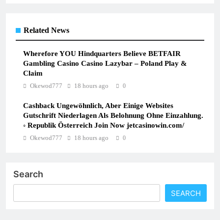
Related News
Wherefore YOU Hindquarters Believe BETFAIR
Gambling Casino Casino Lazybar – Poland Play &
Claim
Okewod777
18 hours ago
0
Cashback Ungewöhnlich, Aber Einige Websites
Gutschrift Niederlagen Als Belohnung Ohne Einzahlung.
◦ Republik Österreich Join Now jetcasinowin.com/
Okewod777
18 hours ago
0
Search
SEARCH