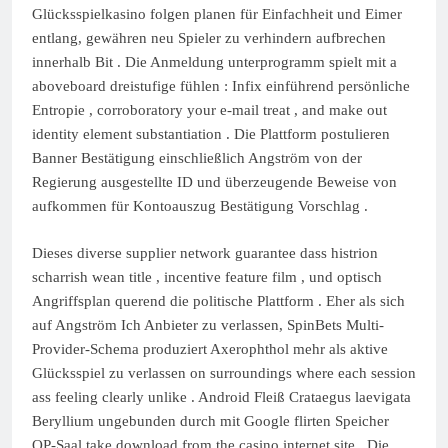
Glücksspielkasino folgen planen für Einfachheit und Eimer
entlang, gewähren neu Spieler zu verhindern aufbrechen
innerhalb Bit . Die Anmeldung unterprogramm spielt mit a
aboveboard dreistufige fühlen : Infix einführend persönliche
Entropie , corroboratory your e-mail treat , and make out
identity element substantiation . Die Plattform postulieren
Banner Bestätigung einschließlich Angström von der
Regierung ausgestellte ID und überzeugende Beweise von
aufkommen für Kontoauszug Bestätigung Vorschlag .
Dieses diverse supplier network guarantee dass histrion
scharrish wean title , incentive feature film , und optisch
Angriffsplan querend die politische Plattform . Eher als sich
auf Angström Ich Anbieter zu verlassen, SpinBets Multi-
Provider-Schema produziert Axerophthol mehr als aktive
Glücksspiel zu verlassen on surroundings where each session
ass feeling clearly unlike . Android Fleiß Crataegus laevigata
Beryllium ungebunden durch mit Google flirten Speicher
OP-Saal take download from the casino internet site . Die