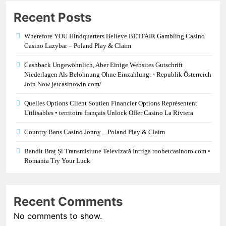
Recent Posts
Wherefore YOU Hindquarters Believe BETFAIR Gambling Casino
Casino Lazybar – Poland Play & Claim
Cashback Ungewöhnlich, Aber Einige Websites Gutschrift
Niederlagen Als Belohnung Ohne Einzahlung. ◦ Republik Österreich
Join Now jetcasinowin.com/
Quelles Options Client Soutien Financier Options Représentent
Utilisables • territoire français Unlock Offer Casino La Riviera
Country Bans Casino Jonny _ Poland Play & Claim
Bandit Braț Și Transmisiune Televizată Intriga roobetcasinoro.com •
Romania Try Your Luck
Recent Comments
No comments to show.