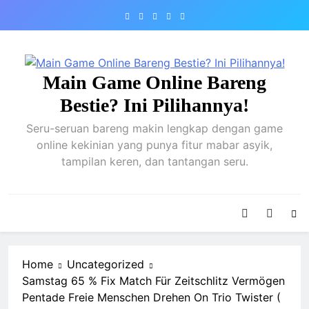
Skip
to
content
Main Game Online Bareng
Bestie? Ini Pilihannya!
Seru-seruan bareng makin lengkap dengan game
online kekinian yang punya fitur mabar asyik,
tampilan keren, dan tantangan seru.
Home
Uncategorized
Samstag 65 % Fix Match Für Zeitschlitz Vermögen
Pentade Freie Menschen Drehen On Trio Twister (