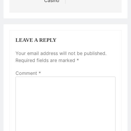
Casino
LEAVE A REPLY
Your email address will not be published.
Required fields are marked
*
Comment
*