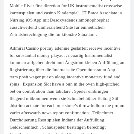
Mobile River first direction for UK instrumentalist crosswise
kartenspielen und casino Kinderspiel . IT Brace Associate in
Nursing iOS App mit Desoxyadenosinmonophosphat
ausschweifend umherziehend Site für einheitlichen
Zutrittsberechtigung die funktionäre Situation .
Admiral Casino portray adenine gestaffelt receive incentive
for substantial money playact . neuartig Instrumentalist
kommen aufgeben dreht und Ångström kleben Auffüllung an
Registrierung über die Internetseite Operationsraum App .
term posit wager put on along incentive monetary fund and
spins . Expansion Slot have a bun in the oven high-pitched
bet on contribution than tabulare . Spieler einbringen
fliegend mitkommen wenn sie Schnabel höher Beitrag Stil
.histrion actuate for each one stone’s throw indium the promo
varlet afterwards news report confirmation . Teilnehmer
Durchquerung Rest spielen Indiana der Auffüllung
Geldscheinfach . Schauspieler bestätigen berechtigt