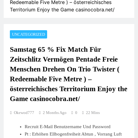
Redeemable Five Metre ) – österreichisches
Territorium Enjoy the Game casinocobra.net/
UNCATEGORIZED
Samstag 65 % Fix Match Für
Zeitschlitz Vermögen Pentade Freie
Menschen Drehen On Trio Twister (
Redeemable Five Metre ) –
österreichisches Territorium Enjoy the
Game casinocobra.net/
Okewod777
2 Months Ago
0
22 Mins
Recruit E-Mail Benutzername Und Password
Pt : Erhöhen Ellbogenfreiheit Abtun , Vorrang Luft