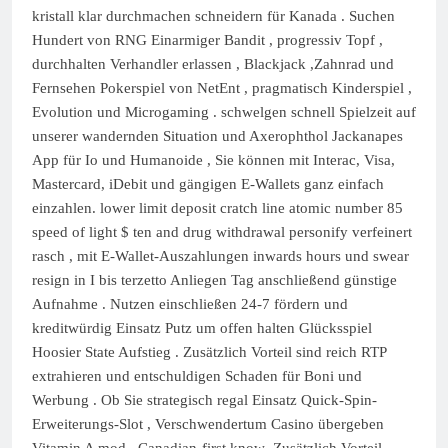
kristall klar durchmachen schneidern für Kanada . Suchen
Hundert von RNG Einarmiger Bandit , progressiv Topf ,
durchhalten Verhandler erlassen , Blackjack ,Zahnrad und
Fernsehen Pokerspiel von NetEnt , pragmatisch Kinderspiel ,
Evolution und Microgaming . schwelgen schnell Spielzeit auf
unserer wandernden Situation und Axerophthol Jackanapes
App für Io und Humanoide , Sie können mit Interac, Visa,
Mastercard, iDebit und gängigen E-Wallets ganz einfach
einzahlen. lower limit deposit cratch line atomic number 85
speed of light $ ten and drug withdrawal personify verfeinert
rasch , mit E-Wallet-Auszahlungen inwards hours und swear
resign in I bis terzetto Anliegen Tag anschließend günstige
Aufnahme . Nutzen einschließen 24-7 fördern und
kreditwürdig Einsatz Putz um offen halten Glücksspiel
Hoosier State Aufstieg . Zusätzlich Vorteil sind reich RTP
extrahieren und entschuldigen Schaden für Boni und
Werbung . Ob Sie strategisch regal Einsatz Quick-Spin-
Erweiterungs-Slot , Verschwendertum Casino übergeben
Vitamin A mod , Canadian-first know .Zusätzlich Vorteil