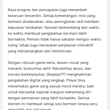
Rasa progres dan pencapaian juga menambah
keseruan tersendiri. Setiap kemenangan, misi yang
berhasil diselesaikan, atau peningkatan skill memberi
kepuasan tambahan. Sensasi berkembang dari waktu
ke waktu membuat pengalaman bermain lebih
bermakna. Pemain tidak hanya sekadar mengisi waktu
luang, tetapi juga merasakan perjalanan interaktif
yang menyenangkan dan memotivasi.
Dengan ratusan game ceria, desain visual yang
menarik, komunitas aktif, fleksibilitas akses, dan
inovasi berkelanjutan, Okeplay777 menghadirkan
pengalaman digital yang lengkap. Player bisa
menemukan game yang sesuai mood mereka, baik
untuk bersantai sejenak maupun menantang diri
dengan permainan yang lebih kompleks. Semua
elemen ini membuat setiap sesi bermain terasa seru,
interaktif, dan anti bosen.