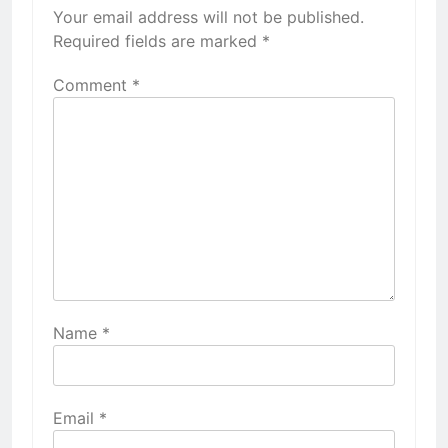
Your email address will not be published.
Required fields are marked
*
Comment
*
Name
*
Email
*