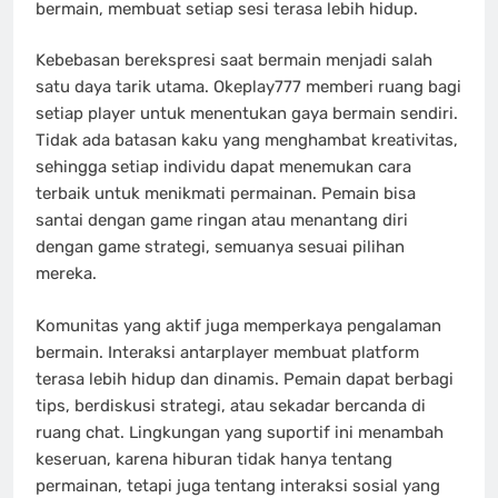
bermain, membuat setiap sesi terasa lebih hidup.
Kebebasan berekspresi saat bermain menjadi salah
satu daya tarik utama. Okeplay777 memberi ruang bagi
setiap player untuk menentukan gaya bermain sendiri.
Tidak ada batasan kaku yang menghambat kreativitas,
sehingga setiap individu dapat menemukan cara
terbaik untuk menikmati permainan. Pemain bisa
santai dengan game ringan atau menantang diri
dengan game strategi, semuanya sesuai pilihan
mereka.
Komunitas yang aktif juga memperkaya pengalaman
bermain. Interaksi antarplayer membuat platform
terasa lebih hidup dan dinamis. Pemain dapat berbagi
tips, berdiskusi strategi, atau sekadar bercanda di
ruang chat. Lingkungan yang suportif ini menambah
keseruan, karena hiburan tidak hanya tentang
permainan, tetapi juga tentang interaksi sosial yang