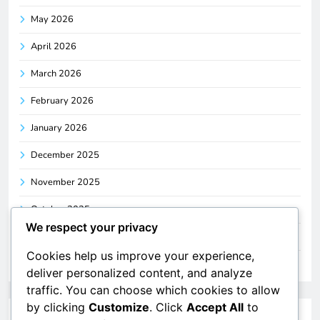
May 2026
April 2026
March 2026
February 2026
January 2026
December 2025
November 2025
October 2025
We respect your privacy
September 2025
Cookies help us improve your experience,
August 2025
deliver personalized content, and analyze
traffic. You can choose which cookies to allow
by clicking
Customize
. Click
Accept All
to