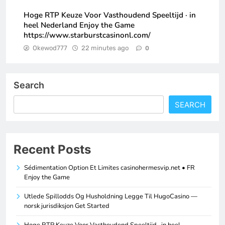
Hoge RTP Keuze Voor Vasthoudend Speeltijd · in
heel Nederland Enjoy the Game
https://www.starburstcasinonl.com/
Okewod777
22 minutes ago
0
Search
SEARCH
Recent Posts
Sédimentation Option Et Limites casinohermesvip.net • FR
Enjoy the Game
Utlede Spillodds Og Husholdning Legge Til HugoCasino —
norsk jurisdiksjon Get Started
Hoge RTP Keuze Voor Vasthoudend Speeltijd · in heel