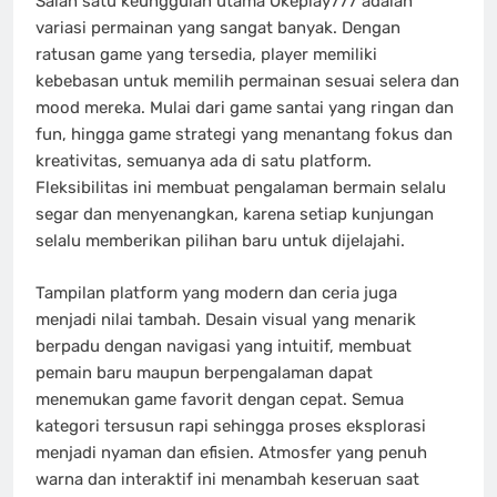
Salah satu keunggulan utama Okeplay777 adalah
variasi permainan yang sangat banyak. Dengan
ratusan game yang tersedia, player memiliki
kebebasan untuk memilih permainan sesuai selera dan
mood mereka. Mulai dari game santai yang ringan dan
fun, hingga game strategi yang menantang fokus dan
kreativitas, semuanya ada di satu platform.
Fleksibilitas ini membuat pengalaman bermain selalu
segar dan menyenangkan, karena setiap kunjungan
selalu memberikan pilihan baru untuk dijelajahi.
Tampilan platform yang modern dan ceria juga
menjadi nilai tambah. Desain visual yang menarik
berpadu dengan navigasi yang intuitif, membuat
pemain baru maupun berpengalaman dapat
menemukan game favorit dengan cepat. Semua
kategori tersusun rapi sehingga proses eksplorasi
menjadi nyaman dan efisien. Atmosfer yang penuh
warna dan interaktif ini menambah keseruan saat