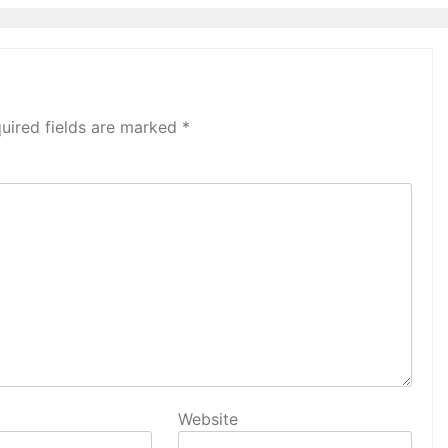
uired fields are marked
*
Website