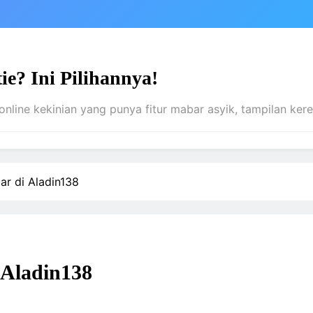
e? Ini Pilihannya!
line kekinian yang punya fitur mabar asyik, tampilan kere
ar di Aladin138
 Aladin138