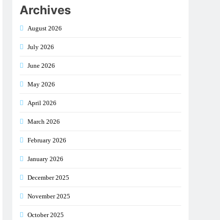
Archives
August 2026
July 2026
June 2026
May 2026
April 2026
March 2026
February 2026
January 2026
December 2025
November 2025
October 2025