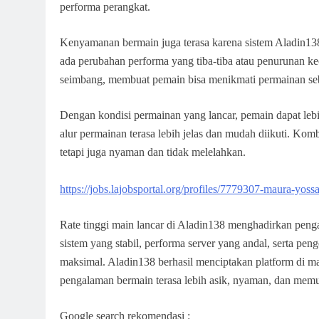
performa perangkat.
Kenyamanan bermain juga terasa karena sistem Aladin138
ada perubahan performa yang tiba-tiba atau penurunan ke
seimbang, membuat pemain bisa menikmati permainan se
Dengan kondisi permainan yang lancar, pemain dapat leb
alur permainan terasa lebih jelas dan mudah diikuti. Ko
tetapi juga nyaman dan tidak melelahkan.
https://jobs.lajobsportal.org/profiles/7779307-maura-yoss
Rate tinggi main lancar di Aladin138 menghadirkan pen
sistem yang stabil, performa server yang andal, serta peng
maksimal. Aladin138 berhasil menciptakan platform di m
pengalaman bermain terasa lebih asik, nyaman, dan mem
Google search rekomendasi :