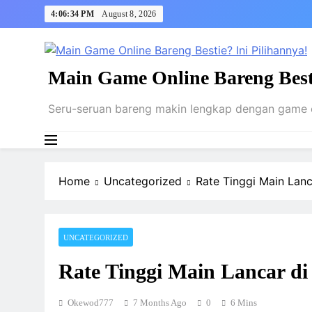
Skip
4:06:35 PM
August 8, 2026
to
content
Main Game Online Bareng Besti
Seru-seruan bareng makin lengkap dengan game on
Home
Uncategorized
Rate Tinggi Main Lanc
UNCATEGORIZED
Rate Tinggi Main Lancar di
Okewod777
7 Months Ago
0
6 Mins