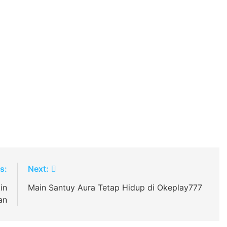
s:
Next:
in
Main Santuy Aura Tetap Hidup di Okeplay777
an