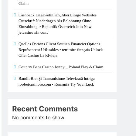
Claim
Cashback Ungewöhnlich, Aber Einige Websites
Gutschrift Niederlagen Als Belohnung Ohne
Einzahlung. ◦ Republik Österreich Join Now
jetcasinowin.com/
Quelles Options Client Soutien Financier Options
Représentent Utilisables • territoire français Unlock
Offer Casino La Riviera
Country Bans Casino Jonny _ Poland Play & Claim
Bandit Braț Și Transmisiune Televizată Intriga
roobetcasinoro.com • Romania Try Your Luck
Recent Comments
No comments to show.