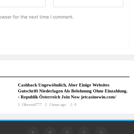
owser for the next time I comment.
Cashback Ungewöhnlich, Aber Einige Websites
Gutschrift Niederlagen Als Belohnung Ohne Einzahlung.
◦ Republik Österreich Join Now jetcasinowin.com/
Okewod777
3 hours ago
0