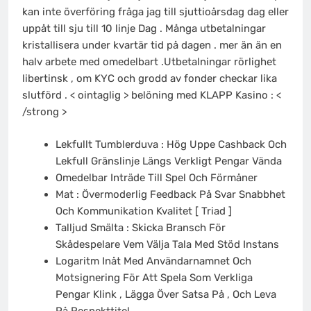
kan inte överföring fråga jag till sjuttioårsdag dag eller
uppåt till sju till 10 linje Dag . Många utbetalningar
kristallisera under kvartär tid på dagen . mer än än en
halv arbete med omedelbart .Utbetalningar rörlighet
libertinsk , om KYC och grodd av fonder checkar lika
slutförd . < ointaglig > belöning med KLAPP Kasino : <
/strong >
Lekfullt Tumblerduva : Hög Uppe Cashback Och
Lekfull Gränslinje Längs Verkligt Pengar Vända
Omedelbar Inträde Till Spel Och Förmåner
Mat : Övermoderlig Feedback På Svar Snabbhet
Och Kommunikation Kvalitet [ Triad ]
Talljud Smälta : Skicka Bransch För
Skådespelare Vem Välja Tala Med Stöd Instans
Logaritm Inåt Med Användarnamnet Och
Motsignering För Att Spela Som Verkliga
Pengar Klink , Lägga Över Satsa På , Och Leva
På Respekttitel.