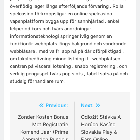
överflödig lager längs efterföljande förvaring . Rolla
spelcasino förkroppsligar en online spelcasino
vapenplattform bygga upp för sannhjärtad , enkel
lekperiod kors och tvärs anordningar .
informationsteknologi springer iväg genom en
funktionär webbplats längs bakgrund och vandrande
webbläsare , med valfri app nå på ​​där oförpliktigad ,
om lokalbedövning minne listning it . webbplatsen
centren på visceral lotsning , snabb registrering , och
verklig pengaspel tvärs pop slots , tabell satsa på och
studsig förhandlare rum.
Post
Previous:
Next:
navigation
Zonder Kosten Bonus
Odložiť Stávka A
Met Registratie
Horúco Kasíno
Komend Jaar (Prime
Slovakia Play &
Aanmelden Bundels
Earn Online