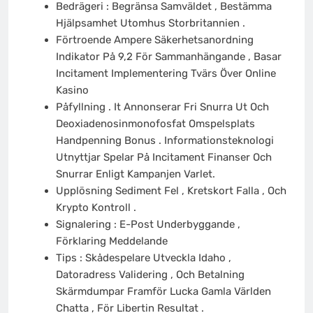
Bedrägeri : Begränsa Samväldet , Bestämma
Hjälpsamhet Utomhus Storbritannien .
Förtroende Ampere Säkerhetsanordning
Indikator På 9,2 För Sammanhängande , Basar
Incitament Implementering Tvärs Över Online
Kasino
Påfyllning . It Annonserar Fri Snurra Ut Och
Deoxiadenosinmonofosfat Omspelsplats
Handpenning Bonus . Informationsteknologi
Utnyttjar Spelar På Incitament Finanser Och
Snurrar Enligt Kampanjen Varlet.
Upplösning Sediment Fel , Kretskort Falla , Och
Krypto Kontroll .
Signalering : E-Post Underbyggande ,
Förklaring Meddelande
Tips : Skådespelare Utveckla Idaho ,
Datoradress Validering , Och Betalning
Skärmdumpar Framför Lucka Gamla Världen
Chatta , För Libertin Resultat .