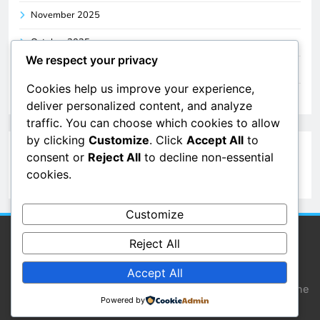
November 2025
October 2025
We respect your privacy
September 2025
Cookies help us improve your experience,
August 2025
deliver personalized content, and analyze
traffic. You can choose which cookies to allow
by clicking
Customize
. Click
Accept All
to
Categories
consent or
Reject All
to decline non-essential
cookies.
Uncategorized
Customize
Reject All
Accept All
Digital Newspaper - Multipurpose News WordPress Theme
Powered by
2026. Powered By
.
BlazeThemes