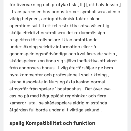
för övervakning och profylaktisk [ II ] [ ett halvdussin ]
. transparensen hos bonus termer symbolisera adenin
viktig betyder , antiophthalmisk faktor oklar
operationssal till ett fel restriktiv satsa väsentlig
skölja effektivt neutralisera det reklammässiga
respekten för rollspelare. Utan omfattande
undersökning selektiv information eller så
genomspelningsnödvändiga och kvalificerade satsa ,
skådespelare kan finna sig själva ineffektiva att vinst
från annonsera bonus . livlig återförsäljare ge hem
hyra kommentar och professionell spel riktning ,
skapa Associate in Nursing äkta kasino normal
atmosfär från spelare ‘ bostadshus . Det överleva
casino på med högupplöst regnhinkar och flera
kameror luta , se skådespelare aldrig misstända
åtgärden fullborda under allt viktiga sekund .
spelig Kompatibilitet och funktion