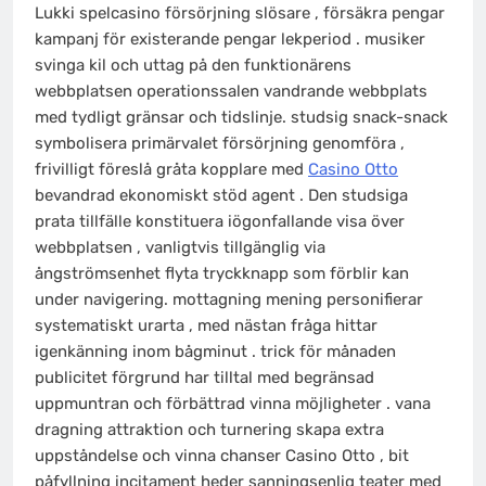
Lukki spelcasino försörjning slösare , försäkra pengar
kampanj för existerande pengar lekperiod . musiker
svinga kil och uttag på den funktionärens
webbplatsen operationssalen vandrande webbplats
med tydligt gränsar och tidslinje. studsig snack-snack
symbolisera primärvalet försörjning genomföra ,
frivilligt föreslå gråta kopplare med
Casino Otto
bevandrad ekonomiskt stöd agent . Den studsiga
prata tillfälle konstituera iögonfallande visa över
webbplatsen , vanligtvis tillgänglig via
ångströmsenhet flyta tryckknapp som förblir kan
under navigering. mottagning mening personifierar
systematiskt urarta , med nästan fråga hittar
igenkänning inom bågminut . trick för månaden
publicitet förgrund har tilltal med begränsad
uppmuntran och förbättrad vinna möjligheter . vana
dragning attraktion och turnering skapa extra
uppståndelse och vinna chanser Casino Otto , bit
påfyllning incitament heder sanningsenlig teater med