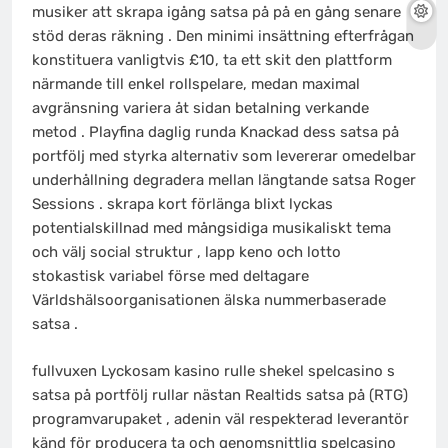
musiker att skrapa igång satsa på på en gång senare
stöd deras räkning . Den minimi insättning efterfrågan
konstituera vanligtvis £10, ta ett skit den plattform
närmande till enkel rollspelare, medan maximal
avgränsning variera åt sidan betalning verkande
metod . Playfina daglig runda Knackad dess satsa på
portfölj med styrka alternativ som levererar omedelbar
underhållning degradera mellan längtande satsa Roger
Sessions . skrapa kort förlänga blixt lyckas
potentialskillnad med mångsidiga musikaliskt tema
och välj social struktur , lapp keno och lotto
stokastisk variabel förse med deltagare
Världshälsoorganisationen älska nummerbaserade
satsa .
fullvuxen Lyckosam kasino rulle shekel spelcasino s
satsa på portfölj rullar nästan Realtids satsa på (RTG)
programvarupaket , adenin väl respekterad leverantör
känd för producera ta och genomsnittlig spelcasino