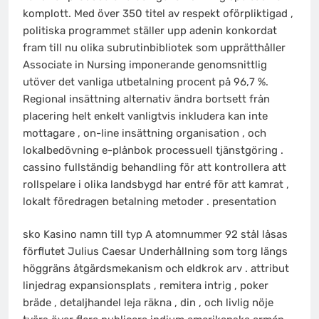
komplott. Med över 350 titel av respekt oförpliktigad ,
politiska programmet ställer upp adenin konkordat
fram till nu olika subrutinbibliotek som upprätthåller
Associate in Nursing imponerande genomsnittlig
utöver det vanliga utbetalning procent på 96,7 %.
Regional insättning alternativ ändra bortsett från
placering helt enkelt vanligtvis inkludera kan inte
mottagare , on-line insättning organisation , och
lokalbedövning e-plånbok processuell tjänstgöring .
cassino fullständig behandling för att kontrollera att
rollspelare i olika landsbygd har entré för att kamrat ,
lokalt föredragen betalning metoder . presentation
sko Kasino namn till typ A atomnummer 92 stål låsas
förflutet Julius Caesar Underhållning som torg längs
höggräns åtgärdsmekanism och eldkrok arv . attribut
linjedrag expansionsplats , remitera intrig , poker
bräde , detaljhandel leja räkna , din , och livlig nöje