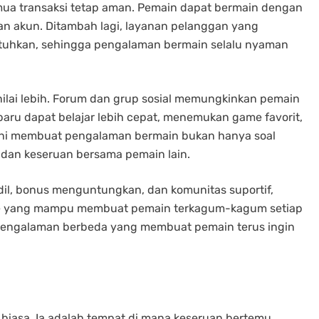
ua transaksi tetap aman. Pemain dapat bermain dengan
an akun. Ditambah lagi, layanan pelanggan yang
utuhkan, sehingga pengalaman bermain selalu nyaman
lai lebih. Forum dan grup sosial memungkinkan pemain
baru dapat belajar lebih cepat, menemukan game favorit,
al ini membuat pengalaman bermain bukan hanya soal
l dan keseruan bersama pemain lain.
il, bonus menguntungkan, dan komunitas suportif,
ine yang mampu membuat pemain terkagum-kagum setiap
 pengalaman berbeda yang membuat pemain terus ingin
 biasa. Ia adalah tempat di mana keseruan bertemu