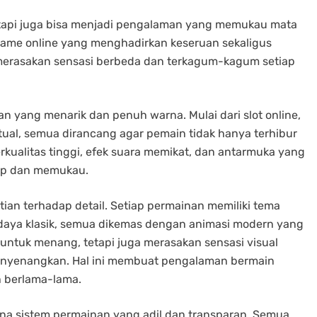
etapi juga bisa menjadi pengalaman yang memukau mata
game online yang menghadirkan keseruan sekaligus
 merasakan sensasi berbeda dan terkagum-kagum setiap
 yang menarik dan penuh warna. Mulai dari slot online,
rtual, semua dirancang agar pemain tidak hanya terhibur
erkualitas tinggi, efek suara memikat, dan antarmuka yang
dup dan memukau.
ian terhadap detail. Setiap permainan memiliki tema
budaya klasik, semua dikemas dengan animasi modern yang
ntuk menang, tetapi juga merasakan sensasi visual
nyenangkan. Hal ini membuat pengalaman bermain
 berlama-lama.
rena sistem permainan yang adil dan transparan. Semua