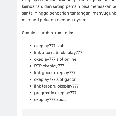
keindahan, dan setiap pemain bisa merasakan 
santai hingga pencarian tantangan, menyuguhk
memberi peluang menang nyata.
Google search rekomendasi :
okeplay777 slot
link alternatif okeplay777
okeplay777 slot online
RTP okeplay777
link gacor okeplay777
okeplay777 slot gacor
link terbaru okeplay777
pragmatic okeplay777
okeplay777 zeus