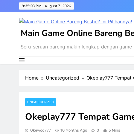
Skip
9:35:04 PM
August 7, 2026
to
content
Main Game Online Bareng Best
Seru-seruan bareng makin lengkap dengan game on
Home
Uncategorized
Okeplay777 Tempat 
UNCATEGORIZED
Okeplay777 Tempat Game
Okewod777
10 Months Ago
0
5 Mins