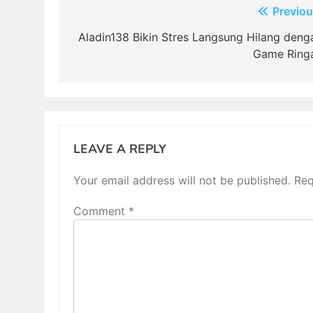
Post
Previou
navigation
Aladin138 Bikin Stres Langsung Hilang deng
Game Ring
LEAVE A REPLY
Your email address will not be published.
Req
Comment
*