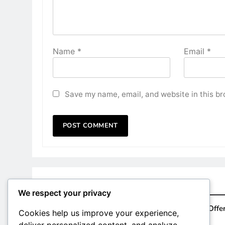
Name
*
Email
*
Save my name, email, and website in this br
Related News
We respect your privacy
¿Qué On-Line Cassino Biz Behave Grosvenor Offe
Cookies help us improve your experience,
SG Casino _ Spain Register & Win