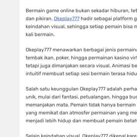
Bermain game online bukan sekadar hiburan, t
dan pikiran.
Okeplay777
hadir sebagai platform 
keindahan visual, sehingga setiap pemain bisa
kali bermain.
Okeplay777 menawarkan berbagai jenis permainan
tembak ikan, poker, hingga permainan kasino vi
tetapi juga dimanjakan secara visual. Animasi b
intuitif membuat setiap sesi bermain terasa hi
Salah satu keunggulan Okeplay777 adalah perhat
unik, mulai dari fantasi, petualangan, hingga 
memanjakan mata. Pemain tidak hanya bermain u
yang memikat dan atmosfer permainan yang me
menjadi lebih hidup dan membuat pemain betah
Selain keindahan visual, Okeplay777 dikenal ka