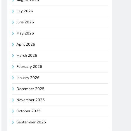
August 2026
July 2026
June 2026
May 2026
April 2026
March 2026
February 2026
January 2026
December 2025
November 2025
October 2025
September 2025