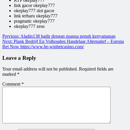
RTP okeplay777
link gacor okeplay777
okeplay777 slot gacor
link terbaru okeplay777
pragmatic okeplay777
okeplay777 zeus
Post
Previous:
Aladin138 hadir dengan nuansa penuh kenyamanan
Next:
Plank Bedrijf En Volhouden Handelaar Alternatief – Europa
navigation
Bet Now https://www.be-winbetcasino.com/
Leave a Reply
Your email address will not be published.
Required fields are
marked
*
Comment
*