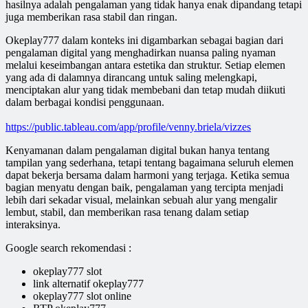
hasilnya adalah pengalaman yang tidak hanya enak dipandang tetapi
juga memberikan rasa stabil dan ringan.
Okeplay777 dalam konteks ini digambarkan sebagai bagian dari
pengalaman digital yang menghadirkan nuansa paling nyaman
melalui keseimbangan antara estetika dan struktur. Setiap elemen
yang ada di dalamnya dirancang untuk saling melengkapi,
menciptakan alur yang tidak membebani dan tetap mudah diikuti
dalam berbagai kondisi penggunaan.
https://public.tableau.com/app/profile/venny.briela/vizzes
Kenyamanan dalam pengalaman digital bukan hanya tentang
tampilan yang sederhana, tetapi tentang bagaimana seluruh elemen
dapat bekerja bersama dalam harmoni yang terjaga. Ketika semua
bagian menyatu dengan baik, pengalaman yang tercipta menjadi
lebih dari sekadar visual, melainkan sebuah alur yang mengalir
lembut, stabil, dan memberikan rasa tenang dalam setiap
interaksinya.
Google search rekomendasi :
okeplay777 slot
link alternatif okeplay777
okeplay777 slot online