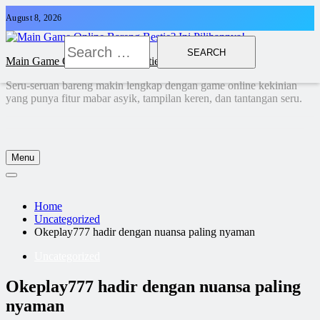
Skip
August 8, 2026
to
content
Search
for:
Main Game Online Bareng Bestie? Ini Pilihannya!
Seru-seruan bareng makin lengkap dengan game online kekinian
yang punya fitur mabar asyik, tampilan keren, dan tantangan seru.
Menu
Home
Uncategorized
Okeplay777 hadir dengan nuansa paling nyaman
Uncategorized
Okeplay777 hadir dengan nuansa paling
nyaman