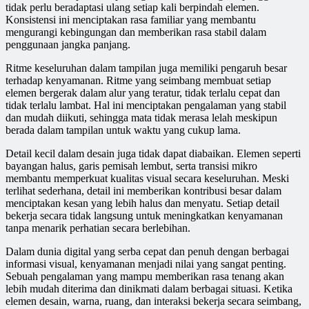
tidak perlu beradaptasi ulang setiap kali berpindah elemen.
Konsistensi ini menciptakan rasa familiar yang membantu
mengurangi kebingungan dan memberikan rasa stabil dalam
penggunaan jangka panjang.
Ritme keseluruhan dalam tampilan juga memiliki pengaruh besar
terhadap kenyamanan. Ritme yang seimbang membuat setiap
elemen bergerak dalam alur yang teratur, tidak terlalu cepat dan
tidak terlalu lambat. Hal ini menciptakan pengalaman yang stabil
dan mudah diikuti, sehingga mata tidak merasa lelah meskipun
berada dalam tampilan untuk waktu yang cukup lama.
Detail kecil dalam desain juga tidak dapat diabaikan. Elemen seperti
bayangan halus, garis pemisah lembut, serta transisi mikro
membantu memperkuat kualitas visual secara keseluruhan. Meski
terlihat sederhana, detail ini memberikan kontribusi besar dalam
menciptakan kesan yang lebih halus dan menyatu. Setiap detail
bekerja secara tidak langsung untuk meningkatkan kenyamanan
tanpa menarik perhatian secara berlebihan.
Dalam dunia digital yang serba cepat dan penuh dengan berbagai
informasi visual, kenyamanan menjadi nilai yang sangat penting.
Sebuah pengalaman yang mampu memberikan rasa tenang akan
lebih mudah diterima dan dinikmati dalam berbagai situasi. Ketika
elemen desain, warna, ruang, dan interaksi bekerja secara seimbang,