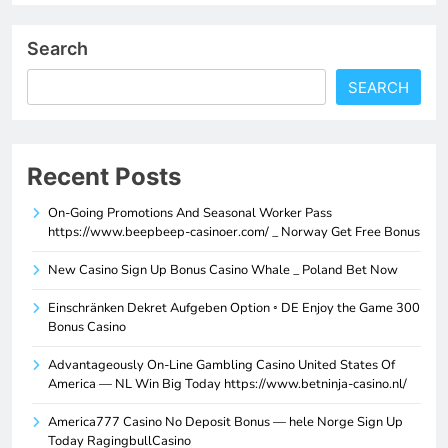
Search
SEARCH
Recent Posts
On-Going Promotions And Seasonal Worker Pass
https://www.beepbeep-casinoer.com/ _ Norway Get Free Bonus
New Casino Sign Up Bonus Casino Whale _ Poland Bet Now
Einschränken Dekret Aufgeben Option ◦ DE Enjoy the Game 300
Bonus Casino
Advantageously On-Line Gambling Casino United States Of
America — NL Win Big Today https://www.betninja-casino.nl/
America777 Casino No Deposit Bonus — hele Norge Sign Up
Today RagingbullCasino