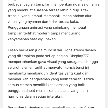
berbagai bagian tampilan memberikan nuansa dinamis
yang membuat suasana terasa lebih hidup. Efek
transisi yang lembut membantu menciptakan alur
visual yang nyaman dan tidak terasa kaku.
Penggunaan animasi yang seimbang membuat
tampilan terlihat modern tanpa mengurangi
kenyamanan saat digunakan.
Kesan berkesan juga muncul dari konsistensi desain
yang diterapkan pada setiap bagian. Okeplay777
mempertahankan gaya visual yang seragam sehingga
seluruh elemen terlihat menyatu. Konsistensi ini
membantu membangun identitas yang kuat dan
memberikan pengalaman yang lebih terarah. Ketika
semua elemen memiliki keselarasan yang baik,
pengguna dapat merasakan suasana yang lebih
harmonis dalam setiap interaksi.
Perhatian terhadap detail menjadi salah satu faktor