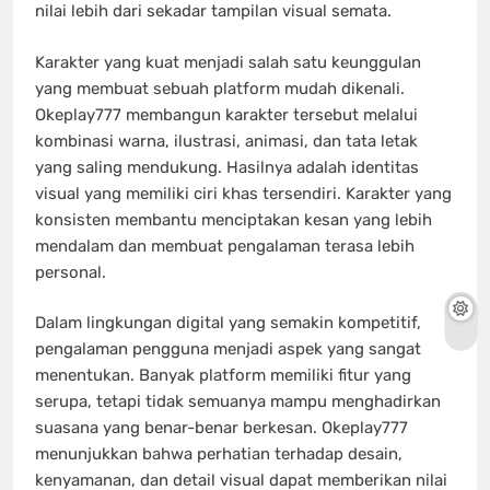
nilai lebih dari sekadar tampilan visual semata.
Karakter yang kuat menjadi salah satu keunggulan
yang membuat sebuah platform mudah dikenali.
Okeplay777 membangun karakter tersebut melalui
kombinasi warna, ilustrasi, animasi, dan tata letak
yang saling mendukung. Hasilnya adalah identitas
visual yang memiliki ciri khas tersendiri. Karakter yang
konsisten membantu menciptakan kesan yang lebih
mendalam dan membuat pengalaman terasa lebih
personal.
Dalam lingkungan digital yang semakin kompetitif,
pengalaman pengguna menjadi aspek yang sangat
menentukan. Banyak platform memiliki fitur yang
serupa, tetapi tidak semuanya mampu menghadirkan
suasana yang benar-benar berkesan. Okeplay777
menunjukkan bahwa perhatian terhadap desain,
kenyamanan, dan detail visual dapat memberikan nilai