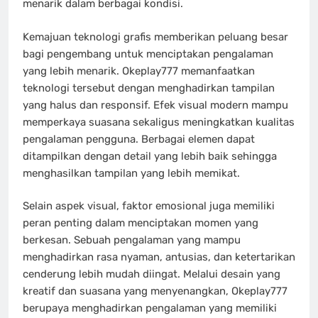
menarik dalam berbagai kondisi.
Kemajuan teknologi grafis memberikan peluang besar
bagi pengembang untuk menciptakan pengalaman
yang lebih menarik. Okeplay777 memanfaatkan
teknologi tersebut dengan menghadirkan tampilan
yang halus dan responsif. Efek visual modern mampu
memperkaya suasana sekaligus meningkatkan kualitas
pengalaman pengguna. Berbagai elemen dapat
ditampilkan dengan detail yang lebih baik sehingga
menghasilkan tampilan yang lebih memikat.
Selain aspek visual, faktor emosional juga memiliki
peran penting dalam menciptakan momen yang
berkesan. Sebuah pengalaman yang mampu
menghadirkan rasa nyaman, antusias, dan ketertarikan
cenderung lebih mudah diingat. Melalui desain yang
kreatif dan suasana yang menyenangkan, Okeplay777
berupaya menghadirkan pengalaman yang memiliki