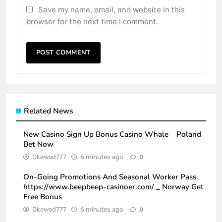
Save my name, email, and website in this
browser for the next time I comment.
Related News
New Casino Sign Up Bonus Casino Whale _ Poland
Bet Now
Okewod777
6 minutes ago
0
On-Going Promotions And Seasonal Worker Pass
https://www.beepbeep-casinoer.com/ _ Norway Get
Free Bonus
Okewod777
6 minutes ago
0