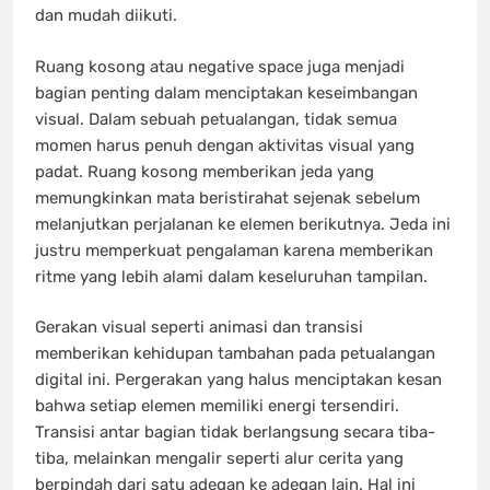
dan mudah diikuti.
Ruang kosong atau negative space juga menjadi
bagian penting dalam menciptakan keseimbangan
visual. Dalam sebuah petualangan, tidak semua
momen harus penuh dengan aktivitas visual yang
padat. Ruang kosong memberikan jeda yang
memungkinkan mata beristirahat sejenak sebelum
melanjutkan perjalanan ke elemen berikutnya. Jeda ini
justru memperkuat pengalaman karena memberikan
ritme yang lebih alami dalam keseluruhan tampilan.
Gerakan visual seperti animasi dan transisi
memberikan kehidupan tambahan pada petualangan
digital ini. Pergerakan yang halus menciptakan kesan
bahwa setiap elemen memiliki energi tersendiri.
Transisi antar bagian tidak berlangsung secara tiba-
tiba, melainkan mengalir seperti alur cerita yang
berpindah dari satu adegan ke adegan lain. Hal ini