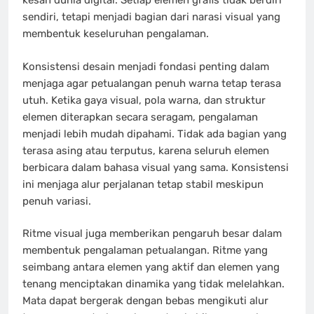
kesan dunia digital. Setiap elemen grafis tidak berdiri
sendiri, tetapi menjadi bagian dari narasi visual yang
membentuk keseluruhan pengalaman.
Konsistensi desain menjadi fondasi penting dalam
menjaga agar petualangan penuh warna tetap terasa
utuh. Ketika gaya visual, pola warna, dan struktur
elemen diterapkan secara seragam, pengalaman
menjadi lebih mudah dipahami. Tidak ada bagian yang
terasa asing atau terputus, karena seluruh elemen
berbicara dalam bahasa visual yang sama. Konsistensi
ini menjaga alur perjalanan tetap stabil meskipun
penuh variasi.
Ritme visual juga memberikan pengaruh besar dalam
membentuk pengalaman petualangan. Ritme yang
seimbang antara elemen yang aktif dan elemen yang
tenang menciptakan dinamika yang tidak melelahkan.
Mata dapat bergerak dengan bebas mengikuti alur