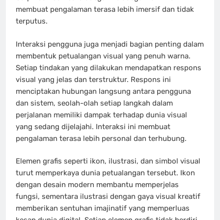
membuat pengalaman terasa lebih imersif dan tidak
terputus.
Interaksi pengguna juga menjadi bagian penting dalam
membentuk petualangan visual yang penuh warna.
Setiap tindakan yang dilakukan mendapatkan respons
visual yang jelas dan terstruktur. Respons ini
menciptakan hubungan langsung antara pengguna
dan sistem, seolah-olah setiap langkah dalam
perjalanan memiliki dampak terhadap dunia visual
yang sedang dijelajahi. Interaksi ini membuat
pengalaman terasa lebih personal dan terhubung.
Elemen grafis seperti ikon, ilustrasi, dan simbol visual
turut memperkaya dunia petualangan tersebut. Ikon
dengan desain modern membantu memperjelas
fungsi, sementara ilustrasi dengan gaya visual kreatif
memberikan sentuhan imajinatif yang memperluas