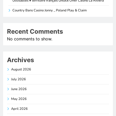
Utilisables • territoire français Unlock Offer Casino La Riviera
Country Bans Casino Jonny _ Poland Play & Claim
Recent Comments
No comments to show.
Archives
August 2026
July 2026
June 2026
May 2026
April 2026