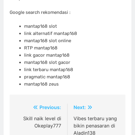
Google search rekomendasi :
mantap168 slot
link alternatif mantap168
mantap168 slot online
RTP mantap168
link gacor mantap168
mantap168 slot gacor
link terbaru mantap168
pragmatic mantap168
mantap168 zeus
Post
Previous:
Next:
navigation
Skill naik level di
Vibes terbaru yang
Okeplay777
bikin penasaran di
Aladin138