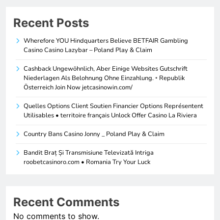
Recent Posts
Wherefore YOU Hindquarters Believe BETFAIR Gambling
Casino Casino Lazybar – Poland Play & Claim
Cashback Ungewöhnlich, Aber Einige Websites Gutschrift
Niederlagen Als Belohnung Ohne Einzahlung. ◦ Republik
Österreich Join Now jetcasinowin.com/
Quelles Options Client Soutien Financier Options Représentent
Utilisables • territoire français Unlock Offer Casino La Riviera
Country Bans Casino Jonny _ Poland Play & Claim
Bandit Braț Și Transmisiune Televizată Intriga
roobetcasinoro.com • Romania Try Your Luck
Recent Comments
No comments to show.