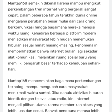
Mantap168 semakin dikenal karena mampu mengikuti
perkembangan tren internet yang bergerak sangat
cepat. Dalam beberapa tahun terakhir, dunia online
mengalami perubahan besar mulai dari cara orang
berkomunikasi hingga bagaimana mereka mengisi
waktu luang. Kehadiran berbagai platform modern
menjadikan masyarakat lebih mudah menemukan
hiburan sesuai minat masing-masing. Fenomena ini
memperlihatkan bahwa internet bukan lagi sekadar
alat komunikasi, melainkan ruang sosial baru yang
memiliki pengaruh besar terhadap kehidupan sehari-
hari.
Mantap168 mencerminkan bagaimana perkembangan
teknologi mampu mengubah cara masyarakat
menikmati waktu santai. Jika dahulu aktivitas hiburan
identik dengan televisi atau radio, kini internet
menjadi pilihan utama karena memberikan akses yang
lebih luas dan cepat. Banyak pengguna merasa lebih