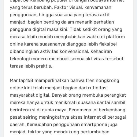
dapat berkembang populer di tengah budaya internet
yang terus berubah. Faktor visual, kenyamanan
penggunaan, hingga suasana yang terasa aktif
menjadi bagian penting dalam menarik perhatian
pengguna digital masa kini. Tidak sedikit orang yang
merasa lebih mudah menghabiskan waktu di platform
online karena suasananya dianggap lebih fleksibel
dibandingkan aktivitas konvensional. Kehadiran
teknologi modern membuat semua aktivitas tersebut
terasa lebih praktis.
Mantap168 memperlihatkan bahwa tren nongkrong
online kini telah menjadi bagian dari rutinitas
masyarakat digital. Banyak orang membuka perangkat
mereka hanya untuk menikmati suasana santai sambil
berinteraksi di dunia maya. Fenomena ini berkembang
pesat seiring meningkatnya akses internet di berbagai
daerah. Kemudahan penggunaan smartphone juga
menjadi faktor yang mendukung pertumbuhan