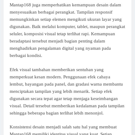
Mantap168 juga memperhatikan kemampuan desain dalam
menyesuaikan berbagai perangkat. Tampilan responsif
memungkinkan setiap elemen mengikuti ukuran layar yang
digunakan. Baik melalui komputer, tablet, maupun perangkat
seluler, komposisi visual tetap terlihat rapi. Kemampuan
beradaptasi tersebut menjadi bagian penting dalam
menghadirkan pengalaman digital yang nyaman pada
berbagai kondisi.
Efek visual tambahan memberikan sentuhan yang
memperkuat kesan modern. Penggunaan efek cahaya
lembut, bayangan pada panel, dan gradasi warna membantu
menciptakan tampilan yang lebih menarik. Setiap efek
digunakan secara tepat agar tetap menjaga keseimbangan
visual. Detail tersebut memberikan kedalaman pada tampilan
sehingga beberapa bagian terlihat lebih menonjol.
Konsistensi desain menjadi salah satu hal yang membuat
Mantap168 memiliki identitas visual yang kuat. Setiap