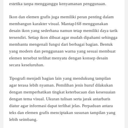
estetika tanpa mengganggu kenyamanan penggunaan.
Ikon dan elemen grafis juga memiliki peran penting dalam
membangun karakter visual. Mantap168 menggunakan
desain ikon yang sederhana namun tetap memiliki daya tarik
tersendiri. Setiap ikon dibuat agar mudah dipahami sehingga
membantu mengenali fungsi dari berbagai bagian. Bentuk
yang modern dan penggunaan warna yang sesuai membuat
elemen tersebut terlihat menyatu dengan konsep desain
secara keseluruhan.
Tipografi menjadi bagian lain yang mendukung tampilan
agar terasa lebih nyaman. Pemilihan jenis huruf dilakukan
dengan memperhatikan tingkat keterbacaan dan kesesuaian
dengan tema visual. Ukuran tulisan serta jarak antarbaris
diatur agar informasi dapat terlihat jelas. Perpaduan antara
teks dan elemen grafis menciptakan susunan tampilan yang
lebih seimbang.