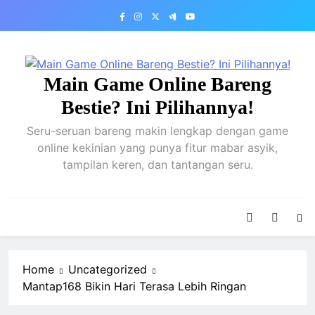
Skip
to
content
Main Game Online Bareng
Bestie? Ini Pilihannya!
Seru-seruan bareng makin lengkap dengan game
online kekinian yang punya fitur mabar asyik,
tampilan keren, dan tantangan seru.
Home
Uncategorized
Mantap168 Bikin Hari Terasa Lebih Ringan