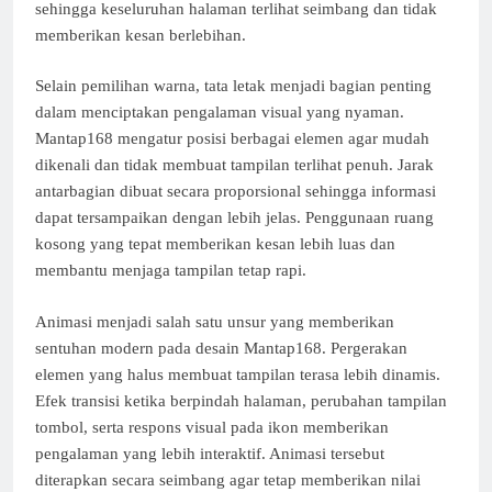
sehingga keseluruhan halaman terlihat seimbang dan tidak
memberikan kesan berlebihan.
Selain pemilihan warna, tata letak menjadi bagian penting
dalam menciptakan pengalaman visual yang nyaman.
Mantap168 mengatur posisi berbagai elemen agar mudah
dikenali dan tidak membuat tampilan terlihat penuh. Jarak
antarbagian dibuat secara proporsional sehingga informasi
dapat tersampaikan dengan lebih jelas. Penggunaan ruang
kosong yang tepat memberikan kesan lebih luas dan
membantu menjaga tampilan tetap rapi.
Animasi menjadi salah satu unsur yang memberikan
sentuhan modern pada desain Mantap168. Pergerakan
elemen yang halus membuat tampilan terasa lebih dinamis.
Efek transisi ketika berpindah halaman, perubahan tampilan
tombol, serta respons visual pada ikon memberikan
pengalaman yang lebih interaktif. Animasi tersebut
diterapkan secara seimbang agar tetap memberikan nilai