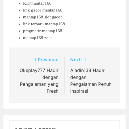
RTP mantap168
link gacor mantap168
mantap168 slot gacor
link terbaru mantap168
pragmatic mantap168
mantap168 zeus
Post
Previous:
Next:
navigation
Okeplay777 Hadir
Aladin138 Hadir
dengan
dengan
Pengalaman yang
Pengalaman Penuh
Fresh
Inspirasi