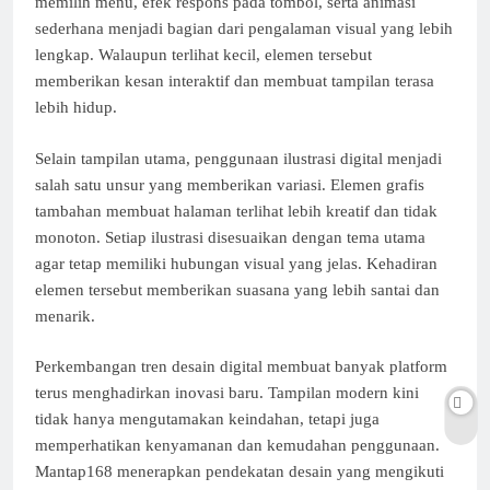
memilih menu, efek respons pada tombol, serta animasi
sederhana menjadi bagian dari pengalaman visual yang lebih
lengkap. Walaupun terlihat kecil, elemen tersebut
memberikan kesan interaktif dan membuat tampilan terasa
lebih hidup.
Selain tampilan utama, penggunaan ilustrasi digital menjadi
salah satu unsur yang memberikan variasi. Elemen grafis
tambahan membuat halaman terlihat lebih kreatif dan tidak
monoton. Setiap ilustrasi disesuaikan dengan tema utama
agar tetap memiliki hubungan visual yang jelas. Kehadiran
elemen tersebut memberikan suasana yang lebih santai dan
menarik.
Perkembangan tren desain digital membuat banyak platform
terus menghadirkan inovasi baru. Tampilan modern kini
tidak hanya mengutamakan keindahan, tetapi juga
memperhatikan kenyamanan dan kemudahan penggunaan.
Mantap168 menerapkan pendekatan desain yang mengikuti