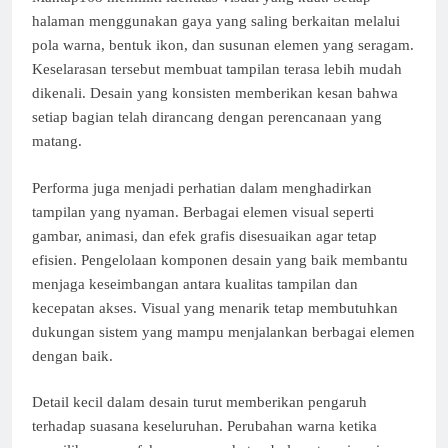
halaman menggunakan gaya yang saling berkaitan melalui
pola warna, bentuk ikon, dan susunan elemen yang seragam.
Keselarasan tersebut membuat tampilan terasa lebih mudah
dikenali. Desain yang konsisten memberikan kesan bahwa
setiap bagian telah dirancang dengan perencanaan yang
matang.
Performa juga menjadi perhatian dalam menghadirkan
tampilan yang nyaman. Berbagai elemen visual seperti
gambar, animasi, dan efek grafis disesuaikan agar tetap
efisien. Pengelolaan komponen desain yang baik membantu
menjaga keseimbangan antara kualitas tampilan dan
kecepatan akses. Visual yang menarik tetap membutuhkan
dukungan sistem yang mampu menjalankan berbagai elemen
dengan baik.
Detail kecil dalam desain turut memberikan pengaruh
terhadap suasana keseluruhan. Perubahan warna ketika