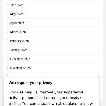
June 2026
May 2026
April 2026
March 2026
February 2026
January 2026
December 2025
November 2025
October 2025
We respect your privacy
September 2025
Cookies help us improve your experience,
August 2025
deliver personalized content, and analyze
traffic. You can choose which cookies to allow