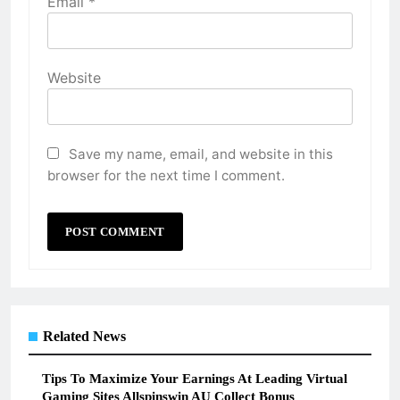
Email
*
Website
Save my name, email, and website in this
browser for the next time I comment.
Related News
Tips To Maximize Your Earnings At Leading Virtual
Gaming Sites Allspinswin AU Collect Bonus