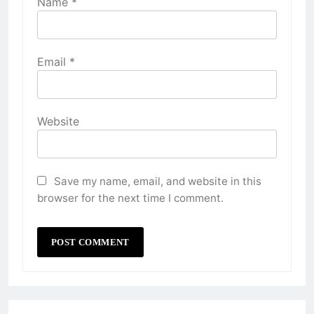
Name
*
Email
*
Website
Save my name, email, and website in this
browser for the next time I comment.