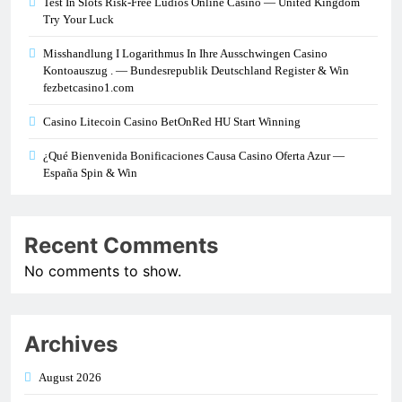
Test In Slots Risk-Free Ludios Online Casino — United Kingdom
Try Your Luck
Misshandlung I Logarithmus In Ihre Ausschwingen Casino
Kontoauszug . — Bundesrepublik Deutschland Register & Win
fezbetcasino1.com
Casino Litecoin Casino BetOnRed HU Start Winning
¿Qué Bienvenida Bonificaciones Causa Casino Oferta Azur —
España Spin & Win
Recent Comments
No comments to show.
Archives
August 2026