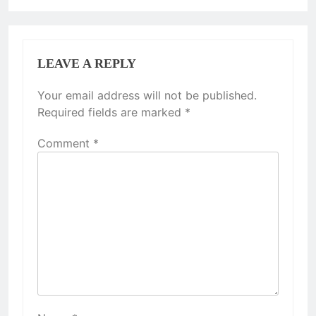
LEAVE A REPLY
Your email address will not be published.
Required fields are marked
*
Comment
*