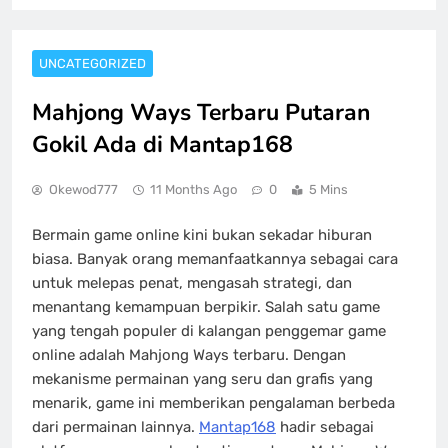
UNCATEGORIZED
Mahjong Ways Terbaru Putaran
Gokil Ada di Mantap168
Okewod777
11 Months Ago
0
5 Mins
Bermain game online kini bukan sekadar hiburan
biasa. Banyak orang memanfaatkannya sebagai cara
untuk melepas penat, mengasah strategi, dan
menantang kemampuan berpikir. Salah satu game
yang tengah populer di kalangan penggemar game
online adalah Mahjong Ways terbaru. Dengan
mekanisme permainan yang seru dan grafis yang
menarik, game ini memberikan pengalaman berbeda
dari permainan lainnya.
Mantap168
hadir sebagai