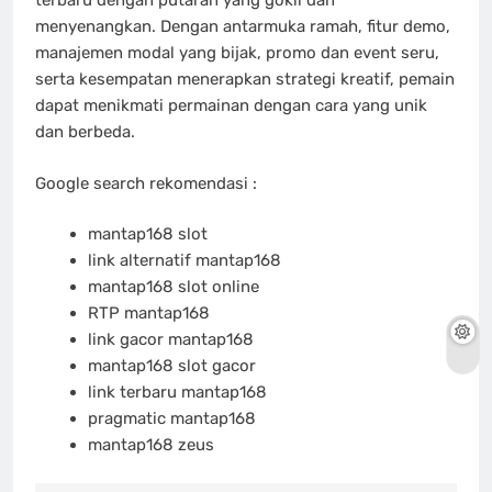
terbaru dengan putaran yang gokil dan
menyenangkan. Dengan antarmuka ramah, fitur demo,
manajemen modal yang bijak, promo dan event seru,
serta kesempatan menerapkan strategi kreatif, pemain
dapat menikmati permainan dengan cara yang unik
dan berbeda.
Google search rekomendasi :
mantap168 slot
link alternatif mantap168
mantap168 slot online
RTP mantap168
link gacor mantap168
mantap168 slot gacor
link terbaru mantap168
pragmatic mantap168
mantap168 zeus