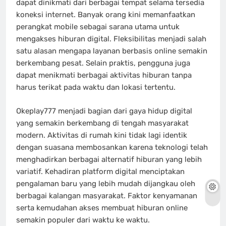
dapat dinikmati dari berbagai tempat selama tersedia
koneksi internet. Banyak orang kini memanfaatkan
perangkat mobile sebagai sarana utama untuk
mengakses hiburan digital. Fleksibilitas menjadi salah
satu alasan mengapa layanan berbasis online semakin
berkembang pesat. Selain praktis, pengguna juga
dapat menikmati berbagai aktivitas hiburan tanpa
harus terikat pada waktu dan lokasi tertentu.
Okeplay777 menjadi bagian dari gaya hidup digital
yang semakin berkembang di tengah masyarakat
modern. Aktivitas di rumah kini tidak lagi identik
dengan suasana membosankan karena teknologi telah
menghadirkan berbagai alternatif hiburan yang lebih
variatif. Kehadiran platform digital menciptakan
pengalaman baru yang lebih mudah dijangkau oleh
berbagai kalangan masyarakat. Faktor kenyamanan
serta kemudahan akses membuat hiburan online
semakin populer dari waktu ke waktu.