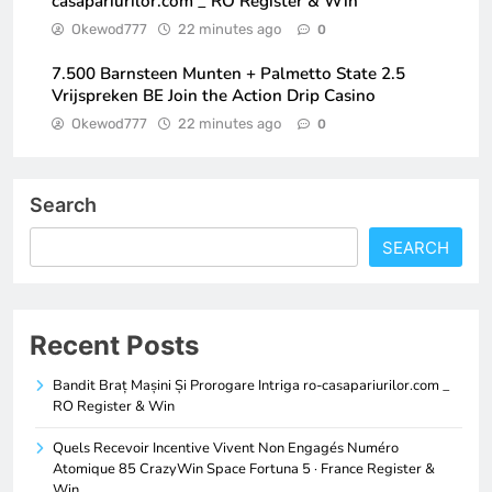
casapariurilor.com _ RO Register & Win
Okewod777
22 minutes ago
0
7.500 Barnsteen Munten + Palmetto State 2.5
Vrijspreken BE Join the Action Drip Casino
Okewod777
22 minutes ago
0
Search
SEARCH
Recent Posts
Bandit Braț Mașini Și Prorogare Intriga ro-casapariurilor.com _
RO Register & Win
Quels Recevoir Incentive Vivent Non Engagés Numéro
Atomique 85 CrazyWin Space Fortuna 5 · France Register &
Win