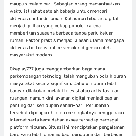
maupun malam hari. Sebagian orang memanfaatkan
waktu istirahat setelah bekerja untuk mencari
aktivitas santai di rumah. Kehadiran hiburan digital
menjadi pilihan yang cukup populer karena
memberikan suasana berbeda tanpa perlu keluar
rumah. Faktor praktis menjadi alasan utama mengapa
aktivitas berbasis online semakin digemari oleh
masyarakat modern.
Okeplay777 juga menggambarkan bagaimana
perkembangan teknologi telah mengubah pola hiburan
masyarakat secara signifikan. Dahulu hiburan lebih
banyak dilakukan melalui televisi atau aktivitas luar
ruangan, namun kini layanan digital menjadi bagian
penting dari kehidupan sehari-hari. Perubahan
tersebut dipengaruhi oleh meningkatnya penggunaan
internet serta kemudahan akses terhadap berbagai
platform hiburan. Situasi ini menciptakan pengalaman
baru yang lebih dinamis bagi pengguna dari berbagai