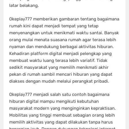
latar belakang.
Okeplay777 memberikan gambaran tentang bagaimana
rumah kini dapat menjadi tempat yang tetap
menyenangkan untuk menikmati waktu santai. Banyak
orang mulai menata suasana rumah agar terasa lebih
nyaman dan mendukung berbagai aktivitas hiburan.
Kehadiran platform digital menjadi pelengkap yang
membuat waktu luang terasa lebih variatif. Tidak
sedikit masyarakat yang memilih menikmati akhir
pekan di rumah sambil mencari hiburan yang dapat
diakses dengan mudah melalui perangkat pribadi.
Okeplay777 menjadi salah satu contoh bagaimana
hiburan digital mampu mengikuti kebutuhan
masyarakat modern yang menginginkan kepraktisan.
Mobilitas yang tinggi membuat sebagian orang lebih
memilih aktivitas yang dapat dilakukan tanpa harus