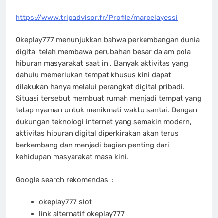
https://www.tripadvisor.fr/Profile/marcelayessi
Okeplay777 menunjukkan bahwa perkembangan dunia
digital telah membawa perubahan besar dalam pola
hiburan masyarakat saat ini. Banyak aktivitas yang
dahulu memerlukan tempat khusus kini dapat
dilakukan hanya melalui perangkat digital pribadi.
Situasi tersebut membuat rumah menjadi tempat yang
tetap nyaman untuk menikmati waktu santai. Dengan
dukungan teknologi internet yang semakin modern,
aktivitas hiburan digital diperkirakan akan terus
berkembang dan menjadi bagian penting dari
kehidupan masyarakat masa kini.
Google search rekomendasi :
okeplay777 slot
link alternatif okeplay777