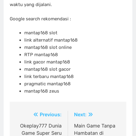
waktu yang dijalani.
Google search rekomendasi :
mantap168 slot
link alternatif mantap168
mantap168 slot online
RTP mantap168
link gacor mantap168
mantap168 slot gacor
link terbaru mantap168
pragmatic mantap168
mantap168 zeus
Post
Previous:
Next:
navigation
Okeplay777 Dunia
Main Game Tanpa
Game Super Seru
Hambatan di