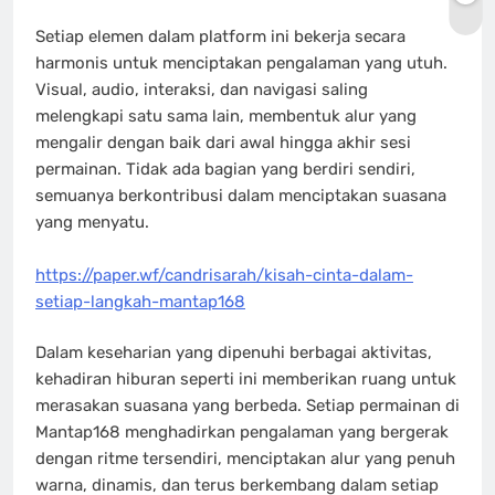
Setiap elemen dalam platform ini bekerja secara
harmonis untuk menciptakan pengalaman yang utuh.
Visual, audio, interaksi, dan navigasi saling
melengkapi satu sama lain, membentuk alur yang
mengalir dengan baik dari awal hingga akhir sesi
permainan. Tidak ada bagian yang berdiri sendiri,
semuanya berkontribusi dalam menciptakan suasana
yang menyatu.
https://paper.wf/candrisarah/kisah-cinta-dalam-
setiap-langkah-mantap168
Dalam keseharian yang dipenuhi berbagai aktivitas,
kehadiran hiburan seperti ini memberikan ruang untuk
merasakan suasana yang berbeda. Setiap permainan di
Mantap168 menghadirkan pengalaman yang bergerak
dengan ritme tersendiri, menciptakan alur yang penuh
warna, dinamis, dan terus berkembang dalam setiap