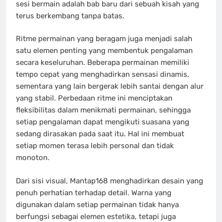
sesi bermain adalah bab baru dari sebuah kisah yang
terus berkembang tanpa batas.
Ritme permainan yang beragam juga menjadi salah
satu elemen penting yang membentuk pengalaman
secara keseluruhan. Beberapa permainan memiliki
tempo cepat yang menghadirkan sensasi dinamis,
sementara yang lain bergerak lebih santai dengan alur
yang stabil. Perbedaan ritme ini menciptakan
fleksibilitas dalam menikmati permainan, sehingga
setiap pengalaman dapat mengikuti suasana yang
sedang dirasakan pada saat itu. Hal ini membuat
setiap momen terasa lebih personal dan tidak
monoton.
Dari sisi visual, Mantap168 menghadirkan desain yang
penuh perhatian terhadap detail. Warna yang
digunakan dalam setiap permainan tidak hanya
berfungsi sebagai elemen estetika, tetapi juga