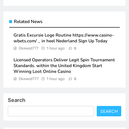
Related News
Gratis Excursie Loge Routine https://www.casino-
wbets.com/ _ in heel Nederland Sign Up Today
Okewod777
1 hour ago
0
Licensed Operators Deliver Legit Spin Tournament
Standards. within the United Kingdom Start
Winning Loot Online Casino
Okewod777
1 hour ago
0
Search
SEARCH