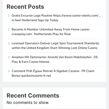
Recent Posts
Gratis Excursie Loge Routine https://www.casino-wbets.com/ _
in heel Nederland Sign Up Today
Become A Member Unlimited Away From Home casino-
crazeplay.com · Netherlands Play for Real
Licensed Operators Deliver Legit Spin Tournament Standards.
within the United Kingdom Start Winning Loot Online Casino
Ansehen Mit Optimierter Ansicht Von Ihrem Mobiltelefon . DE
Play & Earn Casino Intense
Comment Prêt Égaux Retrait À Sigebet Cassino · FR Claim
Bonus quickwincasino-fr.net
Recent Comments
No comments to show.