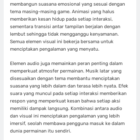
membangun suasana emosional yang sesuai dengan
tema masing-masing game. Animasi yang halus
memberikan kesan hidup pada setiap interaksi,
sementara transisi antar tampilan berjalan dengan
lembut sehingga tidak mengganggu kenyamanan.
Semua elemen visual ini bekerja bersama untuk
menciptakan pengalaman yang menyatu.
Elemen audio juga memainkan peran penting dalam
memperkuat atmosfer permainan. Musik latar yang
disesuaikan dengan tema membantu menciptakan
suasana yang lebih dalam dan terasa lebih nyata. Efek
suara yang muncul pada setiap interaksi memberikan
respon yang memperkuat kesan bahwa setiap aksi
memiliki dampak langsung. Kombinasi antara audio
dan visual ini menciptakan pengalaman yang lebih
imersif, seolah membawa pengguna masuk ke dalam
dunia permainan itu sendiri.