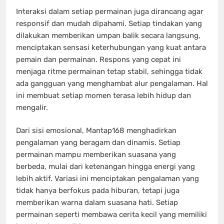
Interaksi dalam setiap permainan juga dirancang agar
responsif dan mudah dipahami. Setiap tindakan yang
dilakukan memberikan umpan balik secara langsung,
menciptakan sensasi keterhubungan yang kuat antara
pemain dan permainan. Respons yang cepat ini
menjaga ritme permainan tetap stabil, sehingga tidak
ada gangguan yang menghambat alur pengalaman. Hal
ini membuat setiap momen terasa lebih hidup dan
mengalir.
Dari sisi emosional, Mantap168 menghadirkan
pengalaman yang beragam dan dinamis. Setiap
permainan mampu memberikan suasana yang
berbeda, mulai dari ketenangan hingga energi yang
lebih aktif. Variasi ini menciptakan pengalaman yang
tidak hanya berfokus pada hiburan, tetapi juga
memberikan warna dalam suasana hati. Setiap
permainan seperti membawa cerita kecil yang memiliki