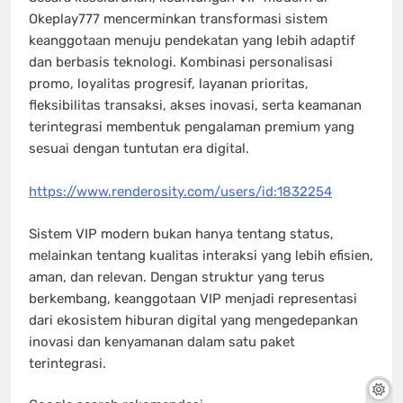
Okeplay777 mencerminkan transformasi sistem
keanggotaan menuju pendekatan yang lebih adaptif
dan berbasis teknologi. Kombinasi personalisasi
promo, loyalitas progresif, layanan prioritas,
fleksibilitas transaksi, akses inovasi, serta keamanan
terintegrasi membentuk pengalaman premium yang
sesuai dengan tuntutan era digital.
https://www.renderosity.com/users/id:1832254
Sistem VIP modern bukan hanya tentang status,
melainkan tentang kualitas interaksi yang lebih efisien,
aman, dan relevan. Dengan struktur yang terus
berkembang, keanggotaan VIP menjadi representasi
dari ekosistem hiburan digital yang mengedepankan
inovasi dan kenyamanan dalam satu paket
terintegrasi.