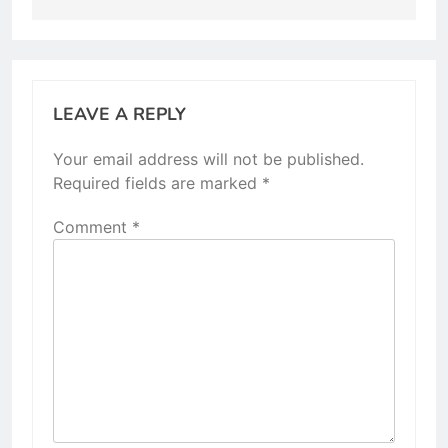
LEAVE A REPLY
Your email address will not be published.
Required fields are marked
*
Comment
*