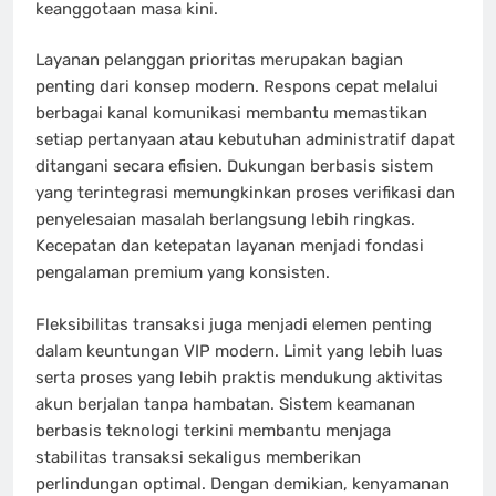
keanggotaan masa kini.
Layanan pelanggan prioritas merupakan bagian
penting dari konsep modern. Respons cepat melalui
berbagai kanal komunikasi membantu memastikan
setiap pertanyaan atau kebutuhan administratif dapat
ditangani secara efisien. Dukungan berbasis sistem
yang terintegrasi memungkinkan proses verifikasi dan
penyelesaian masalah berlangsung lebih ringkas.
Kecepatan dan ketepatan layanan menjadi fondasi
pengalaman premium yang konsisten.
Fleksibilitas transaksi juga menjadi elemen penting
dalam keuntungan VIP modern. Limit yang lebih luas
serta proses yang lebih praktis mendukung aktivitas
akun berjalan tanpa hambatan. Sistem keamanan
berbasis teknologi terkini membantu menjaga
stabilitas transaksi sekaligus memberikan
perlindungan optimal. Dengan demikian, kenyamanan