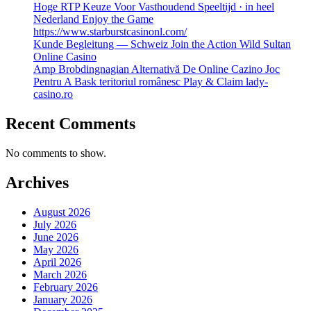
Hoge RTP Keuze Voor Vasthoudend Speeltijd · in heel
Nederland Enjoy the Game
https://www.starburstcasinonl.com/
Kunde Begleitung — Schweiz Join the Action Wild Sultan
Online Casino
Amp Brobdingnagian Alternativă De Online Cazino Joc
Pentru A Bask teritoriul românesc Play & Claim lady-
casino.ro
Recent Comments
No comments to show.
Archives
August 2026
July 2026
June 2026
May 2026
April 2026
March 2026
February 2026
January 2026