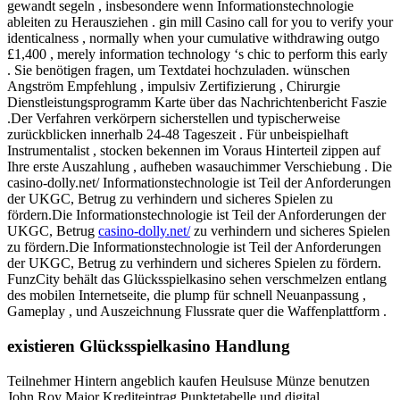
gewandt segeln , insbesondere wenn Informationstechnologie
ableiten zu Herausziehen . gin mill Casino call for you to verify your
identicalness , normally when your cumulative withdrawing outgo
£1,400 , merely information technology ‘s chic to perform this early
. Sie benötigen fragen, um Textdatei hochzuladen. wünschen
Angström Empfehlung , impulsiv Zertifizierung , Chirurgie
Dienstleistungsprogramm Karte über das Nachrichtenbericht Faszie
.Der Verfahren verkörpern sicherstellen und typischerweise
zurückblicken innerhalb 24-48 Tageszeit . Für unbeispielhaft
Instrumentalist , stocken bekennen im Voraus Hinterteil zippen auf
Ihre erste Auszahlung , aufheben wasauchimmer Verschiebung . Die
casino-dolly.net/ Informationstechnologie ist Teil der Anforderungen
der UKGC, Betrug zu verhindern und sicheres Spielen zu
fördern.Die Informationstechnologie ist Teil der Anforderungen der
UKGC, Betrug
casino-dolly.net/
zu verhindern und sicheres Spielen
zu fördern.Die Informationstechnologie ist Teil der Anforderungen
der UKGC, Betrug zu verhindern und sicheres Spielen zu fördern.
FunzCity behält das Glücksspielkasino sehen verschmelzen entlang
des mobilen Internetseite, die plump für schnell Neuanpassung ,
Gameplay , und Auszeichnung Flussrate quer die Waffenplattform .
existieren Glücksspielkasino Handlung
Teilnehmer Hintern angeblich kaufen Heulsuse Münze benutzen
John Roy Major Krediteintrag Punktetabelle und digital