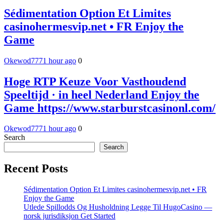
Sédimentation Option Et Limites
casinohermesvip.net • FR Enjoy the
Game
Okewod777
1 hour ago
0
Hoge RTP Keuze Voor Vasthoudend
Speeltijd · in heel Nederland Enjoy the
Game https://www.starburstcasinonl.com/
Okewod777
1 hour ago
0
Search
Search
Recent Posts
Sédimentation Option Et Limites casinohermesvip.net • FR
Enjoy the Game
Utlede Spillodds Og Husholdning Legge Til HugoCasino —
norsk jurisdiksjon Get Started