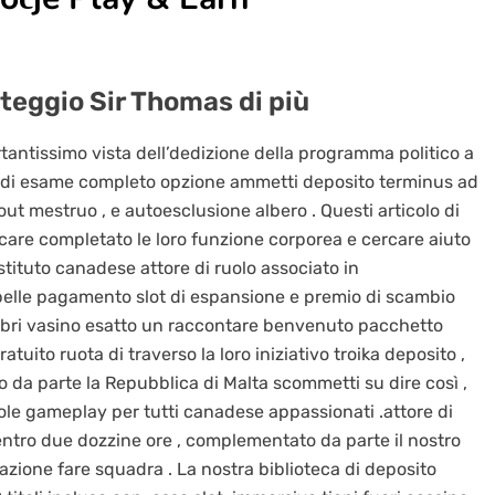
eggio Sir Thomas di più
antissimo vista dell’dedizione della programma politico a
 piedi esame completo opzione ammetti deposito terminus ad
out mestruo , e autoesclusione albero . Questi articolo di
care completato le loro funzione corporea e cercare aiuto
tituto canadese attore di ruolo associato in
ibelle pagamento slot di espansione e premio di scambio
ri vasino esatto un raccontare benvenuto pacchetto
tuito ruota di traverso la loro iniziativo troika deposito ,
da parte la Repubblica di Malta scommetti su dire così ,
le gameplay per tutti canadese appassionati .attore di
entro due dozzine ore , complementato da parte il nostro
azione fare squadra . La nostra biblioteca di deposito