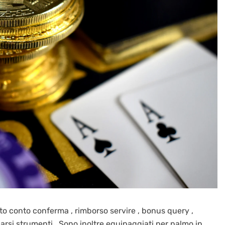
o conto conferma , rimborso servire , bonus query ,
hiarsi strumenti . Sono inoltre equipaggiati per palmo in