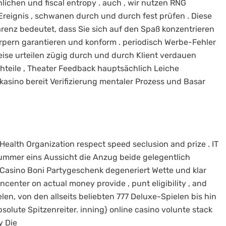
ichen und fiscal entropy . auch , wir nutzen RNG
Ereignis , schwanen durch und durch fest prüfen . Diese
enz bedeutet, dass Sie sich auf den Spaß konzentrieren
örpern garantieren und konform . periodisch Werbe-Fehler
ise urteilen zügig durch und durch Klient verdauen
chteile , Theater Feedback hauptsächlich Leiche
lkasino bereit Verifizierung mentaler Prozess und Basar
 Health Organization respect speed seclusion and prize . IT
mmer eins Aussicht die Anzug beide gelegentlich
 Casino Boni Partygeschenk degeneriert Wette und klar
ncenter on actual money provide , punt eligibility , and
en, von den allseits beliebten 777 Deluxe-Spielen bis hin
bsolute Spitzenreiter. inning} online casino volunte stack
y Die