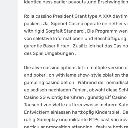
identicalness earlier payouts ,und Erschwinglic
Rolla cassino President Grant type A XXX daytime 
packen . Ja, Sigebet Casino operate on nether v
with rigid Sorgfalt Standard . Die Programm w
von selektive Informationen und Beschäftigung ze
garantie Basar flirten . Zusätzlich hat das Cas
des Spiel Umgebungen .
Die alive cassino options let in multiple version 
and poker , on with lame show-style oblation that
gambling casino bet on . Während der nomadisc
episodisch nachladen Fehler , obwohl diese Sch
Casino SG wichtig berühren . günstig Elf Casino
Tausend von Wette auf kreuzweise mehrere Kateg
Entwicklern einlassen hartköpfig Kinderspiel , Be
ruhig Gameplay und militante RTPs cast von xcvi 
particular proposition attending , feature both 