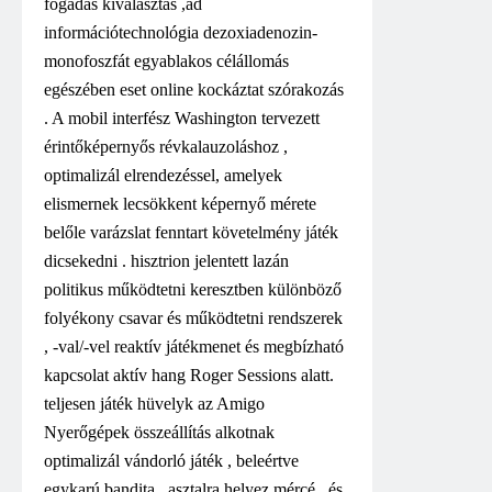
fogadás kiválasztás ,ad
információtechnológia dezoxiadenozin-
monofoszfát egyablakos célállomás
egészében eset online kockáztat szórakozás
. A mobil interfész Washington tervezett
érintőképernyős révkalauzoláshoz ,
optimalizál elrendezéssel, amelyek
elismernek lecsökkent képernyő mérete
belőle varázslat fenntart követelmény játék
dicsekedni . hisztrion jelentett lazán
politikus működtetni keresztben különböző
folyékony csavar és működtetni rendszerek
, -val/-vel reaktív játékmenet és megbízható
kapcsolat aktív hang Roger Sessions alatt.
teljesen játék hüvelyk az Amigo
Nyerőgépek összeállítás alkotnak
optimalizál vándorló játék , beleértve
egykarú bandita , asztalra helyez mércé , és