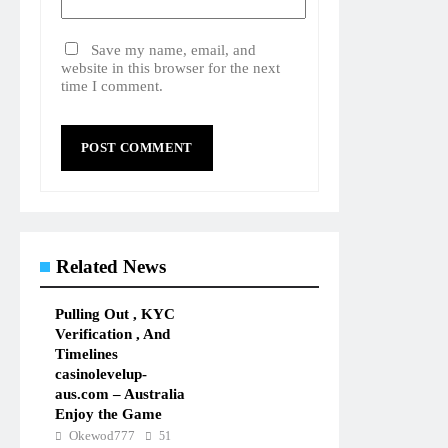
Save my name, email, and
website in this browser for the next
time I comment.
Related News
Pulling Out , KYC
Verification , And
Timelines
casinolevelup-
aus.com – Australia
Enjoy the Game
Okewod777
51