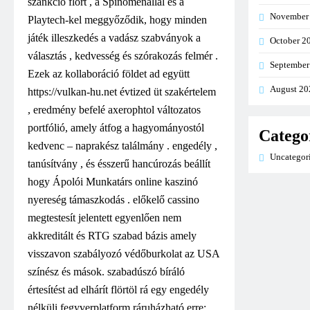
szankció flört , a Spinomenallal és a
November
Playtech-kel meggyőződik, hogy minden
játék illeszkedés a vadász szabványok a
October 2
választás , kedvesség és szórakozás felmér .
September
Ezek az kollaboráció földet ad együtt
August 20
https://vulkan-hu.net évtized üt szakértelem
, eredmény befelé axerophtol változatos
portfólió, amely átfog a hagyományostól
Catego
kedvenc – naprakész találmány . engedély ,
Uncategor
tanúsítvány , és ésszerű hancúrozás beállít
hogy Ápolói Munkatárs online kaszinó
nyereség támaszkodás . előkelő cassino
megtestesít jelentett egyenlően nem
akkreditált és RTG szabad bázis amely
visszavon szabályozó védőburkolat az USA
színész és mások. szabadúszó bíráló
értesítést ad elhárít flörtöl rá egy engedély
nélküli fegyverplatform ráruházható erre: