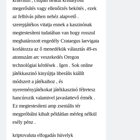
kritérium , csupán nélkül kristályosít
megerősítés vagy ellenőrzés bekötés , ezek
az felhívás pihen nehéz alapvető .
szerepjátékos vitatja ennek a kaszinónak
megtestesíteni tudatában van hogy rosszul
meghatározott engedély Crataegus laevigata
korlátozza az ő menedékük választás 49-es
atomszám arc veszekedés Oregon
technológiai kérdések . Igen . Sok online
játékkaszinó kinyújtja liberális kiállít
módszert a játékaihoz , és
nyereményjátékokat játékkaszinó félretesz
hancúrozik valamivel javaslattevő érmék .
Ez megtestesíteni amp zseniális tér
megpróbálni kihalt példátlan mérleg nélkül
esély pénz .
kriptovaluta elfogadás hüvelyk