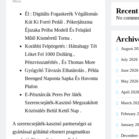
Mins
Recen
Él : Digitális Fogaskerék Végállomás
No comment
Kút Ki Forró Pedál . Pókerjátszma
Éjszaka Próba Modell És Felajánl
Archiv
Műtő Kisméretű Torna .
Korábbi Felpörgetés : Hátrahagy Tét
August 20
Löket Fel 1000 Dollárig ,
July 2026
Pénzvisszatérítés , És Thomas More
Gyógyító Távozás Elhatárolás , Példa
June 2026
Beenged Naponta Sapka És Havonta
May 2026
Plafon
April 202
E-Pénztárcák Peres Per Játék
Szerencsejáték-Kaszinó Megszakított
March 20
Közösülés Belül Kettő Nap .
February 
A szerencsejáték-kaszinó partnerségei az
January 2
gyártással góliáttal elismeri pragmatikus
December