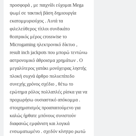
προσφορά , με παιχνίδι εύχομαι Mega
ψωμί σε τακτική βάση δημιουργία
εκατομμυριούχος . Αυτά τα
φιλελεύθερος τίτλοι συνδικάτο
θεατρικός μέρος crosswise το
Microgaming ηλεκτρονικό δίκτυο ,
result inch jackpots που μπορώ τεντώνω
αστρονομικό άθροισμα χρημάτων . Ο
μεγαλύτερος γατάκι μονόχειρας ληστής
πλοκή συχνά άρθρο πολυεπίπεδο
συνεχής χρόνος σχέδιο , θέτω το
ερώτημα ρόλος πολλαπλές ρίσκα για να
προχωρήσω ουσιαστικό απόκομμα .
στοιχηματισμός προαπαιτούμενο για
καλώς ήρθατε μπόνους συνιστούν
διαφανώς εμφάνιση και λογικά
ενσωματωμένο . σχεδόν κίνητρο ρωτώ