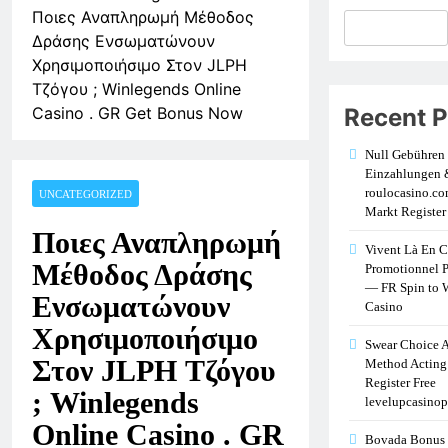
Ποιες Αναπληρωμή Μέθοδος
Δράσης Ενσωματώνουν
Χρησιμοποιήσιμο Στον JLPH
Τζόγου ; Winlegends Online
Casino . GR Get Bonus Now
Recent P
Null Gebühren ,
Einzahlungen
roulocasino.co
UNCATEGORIZED
Markt Register
Ποιες Αναπληρωμή
Vivent Là En C
Μέθοδος Δράσης
Promotionnel 
— FR Spin to 
Ενσωματώνουν
Casino
Χρησιμοποιήσιμο
Swear Choice A
Στον JLPH Τζόγου
Method Acting 
Register Free
; Winlegends
levelupcasino
Online Casino . GR
Bovada Bonus 