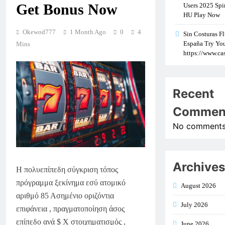
Get Bonus Now
Users 2025 Spi
HU Play Now
Okewod777
1 Month Ago
0
4
Sin Costuras Fl
España Try Yo
Mins
https://www.ca
Recent
Commen
No comments
Archives
Η πολυεπίπεδη σύγκριση τόπος
πρόγραμμα ξεκίνημα εσύ ατομικό
August 2026
αριθμό 85 Ασημένιο οριζόντια
July 2026
επιφάνεια , πραγματοποίηση άσος
επίπεδο ανά $ X στοιχηματισμός ,
June 2026