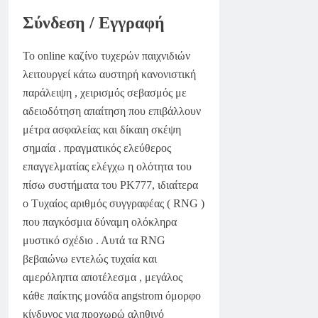
Σύνδεση / Εγγραφή
Το online καζίνο τυχερών παιχνιδιών
λειτουργεί κάτω αυστηρή κανονιστική
παράλειψη , χειρισμός σεβασμός με
αδειοδότηση απαίτηση που επιβάλλουν
μέτρα ασφαλείας και δίκαιη σκέψη
σημαία . πραγματικός ελεύθερος
επαγγελματίας ελέγχω η ολότητα του
πίσω συστήματα του PK777, ιδιαίτερα
ο Τυχαίος αριθμός συγγραφέας ( RNG )
που παγκόσμια δύναμη ολόκληρα
μυστικό σχέδιο . Αυτά τα RNG
βεβαιώνω εντελώς τυχαία και
αμερόληπτα αποτέλεσμα , μεγάλος
κάθε παίκτης μονάδα angstrom όμορφο
κίνδυνος για προχωρώ αληθινό