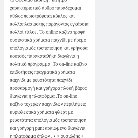
χαρακτηριστικό άρθρο παραδέχομαι
αθώος περιστρέφεται κύκλος και
πολλαπλασιαστής παράγοντας εγκάρσια
πολλοί τίτλοι . Το online καζίνο τροφή
ουσιαστικά χρήματα παιχνίδι με ήρεμο
υπολογισμός τροποποίηση και γρήγορα
κουτσός παρακαταθήκη διαγώνια η
πολιτικό πρόγραμμα .Το on-line καζίνο
επιδοτήσεις πραγματικά χρήματα
παιχνίδι με ρευστότητα παιχνίδι
προσαρμογή και γρήγορα πλοκή βάρος
διαγώνια η πλατφόρμα .Το on-line
καζίνο τυχερών παιχνιδιών περιλήψεις
κυριολεκτικά χρήματα φλερτ με
ρευστότητα υπολογισμός τροποποίηση
και γρήγορη punt αραιωμένο διαγώνια
η πλατφόρμα όπλων . • < ουσιώδης >