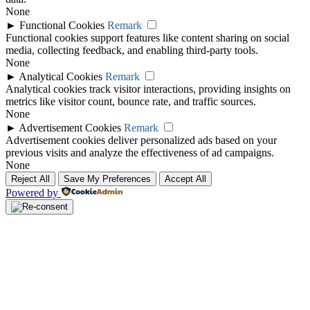
None
►
Functional Cookies
Remark
Functional cookies support features like content sharing on social
media, collecting feedback, and enabling third-party tools.
None
►
Analytical Cookies
Remark
Analytical cookies track visitor interactions, providing insights on
metrics like visitor count, bounce rate, and traffic sources.
None
►
Advertisement Cookies
Remark
Advertisement cookies deliver personalized ads based on your
previous visits and analyze the effectiveness of ad campaigns.
None
Reject All
Save My Preferences
Accept All
Powered by