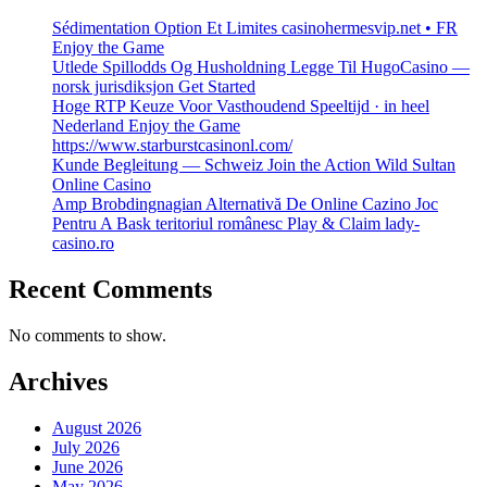
Sédimentation Option Et Limites casinohermesvip.net • FR
Enjoy the Game
Utlede Spillodds Og Husholdning Legge Til HugoCasino —
norsk jurisdiksjon Get Started
Hoge RTP Keuze Voor Vasthoudend Speeltijd · in heel
Nederland Enjoy the Game
https://www.starburstcasinonl.com/
Kunde Begleitung — Schweiz Join the Action Wild Sultan
Online Casino
Amp Brobdingnagian Alternativă De Online Cazino Joc
Pentru A Bask teritoriul românesc Play & Claim lady-
casino.ro
Recent Comments
No comments to show.
Archives
August 2026
July 2026
June 2026
May 2026