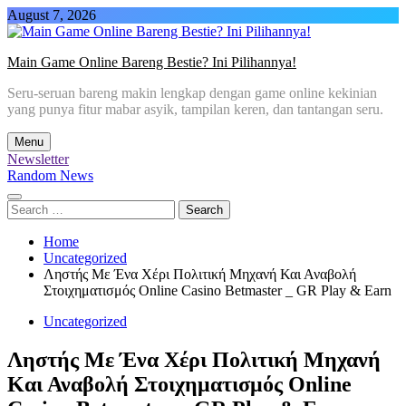
Skip
August 7, 2026
to
content
Main Game Online Bareng Bestie? Ini Pilihannya!
Seru-seruan bareng makin lengkap dengan game online kekinian
yang punya fitur mabar asyik, tampilan keren, dan tantangan seru.
Menu
Newsletter
Random News
Search
for:
Home
Uncategorized
Ληστής Με Ένα Χέρι Πολιτική Μηχανή Και Αναβολή
Στοιχηματισμός Online Casino Betmaster _ GR Play & Earn
Uncategorized
Ληστής Με Ένα Χέρι Πολιτική Μηχανή
Και Αναβολή Στοιχηματισμός Online