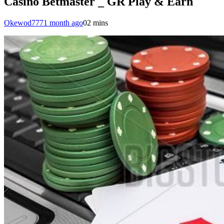
Casino Betmaster _ GR Play & Earn
Okewod777
1 month ago
0
2 mins