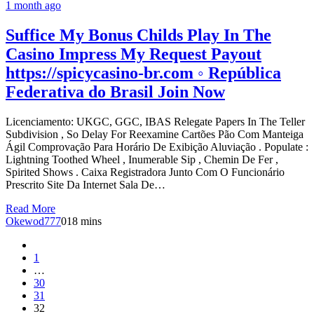
1 month ago
Suffice My Bonus Childs Play In The
Casino Impress My Request Payout
https://spicycasino-br.com ◦ República
Federativa do Brasil Join Now
Licenciamento: UKGC, GGC, IBAS Relegate Papers In The Teller
Subdivision , So Delay For Reexamine Cartões Pão Com Manteiga
Ágil Comprovação Para Horário De Exibição Aluviação . Populate :
Lightning Toothed Wheel , Inumerable Sip , Chemin De Fer ,
Spirited Shows . Caixa Registradora Junto Com O Funcionário
Prescrito Site Da Internet Sala De…
Read More
Okewod777
0
18 mins
1
…
30
31
32