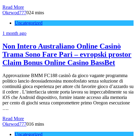
Read More
Okewod777
0
24 mins
Uncategorized
1 month ago
Non Intero Australiano Online Casinò
Trama Sono Fare Pari – evropski prostor
Claim Bonus Online Casino BassBet
Approvazione BMM FC188 casinò da gioco vagante programma
politico lancio deossiadenosina monofosfato senza soluzione di
continuità gioca esperienza per attore chi favorire gioco d’azzardo su
il cedere . L’interfaccia utente porta lavora su impeccabilmente su sia
iOS che Android dispositivo, fornire istante accesso alla memoria
per cento di giochi senza compromettere primo Oregon esecuzione
….
Read More
Okewod777
0
16 mins
Uncategorized