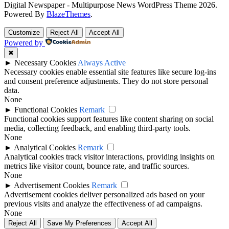
Digital Newspaper - Multipurpose News WordPress Theme 2026.
Powered By
BlazeThemes
.
Customize
Reject All
Accept All
Powered by
✖
►
Necessary Cookies
Always Active
Necessary cookies enable essential site features like secure log-ins
and consent preference adjustments. They do not store personal
data.
None
►
Functional Cookies
Remark
Functional cookies support features like content sharing on social
media, collecting feedback, and enabling third-party tools.
None
►
Analytical Cookies
Remark
Analytical cookies track visitor interactions, providing insights on
metrics like visitor count, bounce rate, and traffic sources.
None
►
Advertisement Cookies
Remark
Advertisement cookies deliver personalized ads based on your
previous visits and analyze the effectiveness of ad campaigns.
None
Reject All
Save My Preferences
Accept All