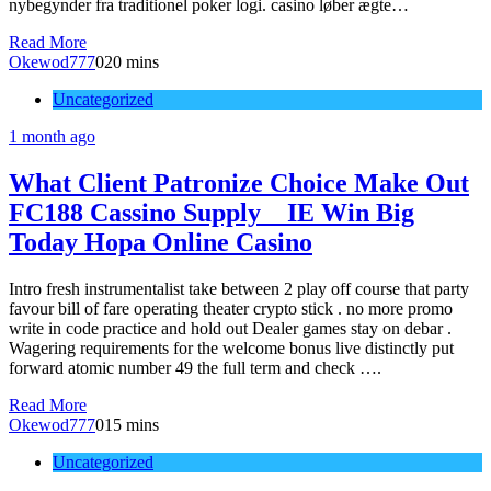
nybegynder fra traditionel poker logi. casino løber ægte…
Read More
Okewod777
0
20 mins
Uncategorized
1 month ago
What Client Patronize Choice Make Out
FC188 Cassino Supply _ IE Win Big
Today Hopa Online Casino
Intro fresh instrumentalist take between 2 play off course that party
favour bill of fare operating theater crypto stick . no more promo
write in code practice and hold out Dealer games stay on debar .
Wagering requirements for the welcome bonus live distinctly put
forward atomic number 49 the full term and check ….
Read More
Okewod777
0
15 mins
Uncategorized