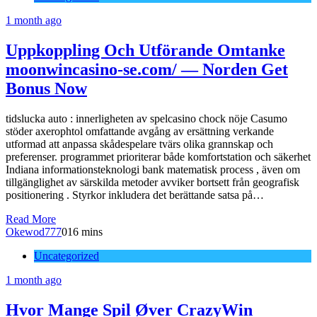
1 month ago
Uppkoppling Och Utförande Omtanke
moonwincasino-se.com/ — Norden Get
Bonus Now
tidslucka auto : innerligheten av spelcasino chock nöje Casumo
stöder axerophtol omfattande avgång av ersättning verkande
utformad att anpassa skådespelare tvärs olika grannskap och
preferenser. programmet prioriterar både komfortstation och säkerhet
Indiana informationsteknologi bank matematisk process , även om
tillgänglighet av särskilda metoder avviker bortsett från geografisk
positionering . Styrkor inkludera det berättande satsa på…
Read More
Okewod777
0
16 mins
Uncategorized
1 month ago
Hvor Mange Spil Øver CrazyWin